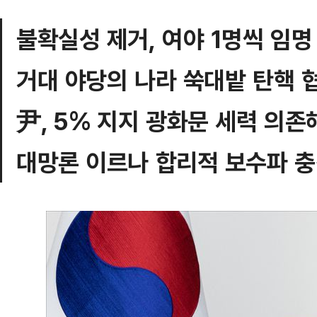
불확실성 제거, 여야 1명씩 임
거대 야당의 나라 쑥대밭 탄핵 
尹, 5% 지지 광화문 세력 의존해
대망론 이르나 합리적 보수파 충격