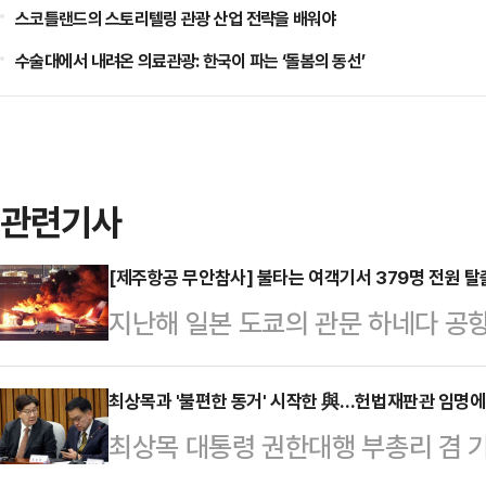
스코틀랜드의 스토리텔링 관광 산업 전략을 배워야
수술대에서 내려온 의료관광: 한국이 파는 ‘돌봄의 동선’
관련기사
[제주항공 무안참사] 불타는 여객기서 379명 전원 탈
지난해 일본 도쿄의 관문 하네다 공항
안청 항공기가간 충돌해 폭발·화재 사
간인 사망자가 한명도 나오지 않았
최상목과 '불편한 동거' 시작한 與…헌법재판관 임명
최상목 대통령 권한대행 부총리 겸 
(닛케이)신문은 2일 “해외 언론이 