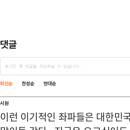
에, 늦은 오후 충남 남부 서해안에 
탄핵 절차도, 헌법…
남 서해안과 충남권에, 늦은 오후부
빗방울이 떨어지거나, 0.1㎝ 미만의
은 ▲충남 남부…
댓글
최신순
찬성순
반대순
시원
이런 이기적인 좌파들은 대한민국