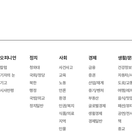
오피니언
정치
사회
경제
생활/문
칼럼
청와대
사건사고
금융
건강정보
기자의 눈
국회/정당
교육
증권
자동차/
기고
북한
노동
산업/재계
도로/교
시사만평
행정
언론
중기/벤처
여행/레
국방/외교
환경
부동산
음식/맛
정치일반
인권/복지
글로벌경제
패션/뷰
식품/의료
생활경제
공연/전
지역
경제일반
책
인물
종교