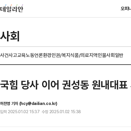
오피
사회
사건사고
교육
노동
언론
환경
인권/복지
식품/의료
지역
인물
사회일반
국힘 당사 이어 권성동 원내대표 
허찬영 기자 (hcy@dailian.co.kr)
입력 2025.01.02 15:37 수정 2025.01.02 15:38