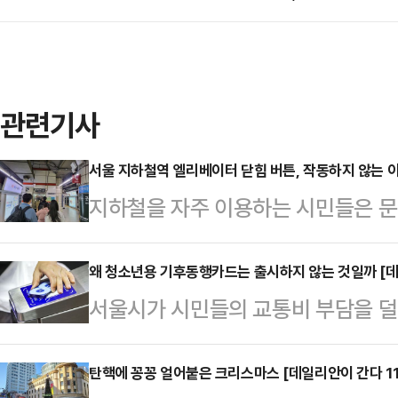
관련기사
서울 지하철역 엘리베이터 닫힘 버튼, 작동하지 않는 이
지하철을 자주 이용하는 시민들은 문
리베이터에 대한 불만이 크다. 엘리
간이 지날 때까지 승강기 문이 닫히
왜 청소년용 기후동행카드는 출시하지 않는 것일까 [데
서울시가 시민들의 교통비 부담을 덜
사는 장애인 등을 위한 교통약자이
호응을 얻고 있지만 정작 매일 대중
승강기는 10초 이상 문이 열린 채로
위한 지원책은 담겨 있지 않다. 현
탄핵에 꽁꽁 얼어붙은 크리스마스 [데일리안이 간다 11
은 "장애인용과 일반인용 승강기를 