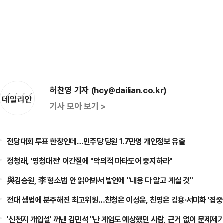
허찬영 기자 (hcy@dailian.co.kr)
기사 모아 보기 >
전당대회 투표 한창인데…민주당 당원 1.7만명 개인정보 유출
정청래, '명청대전' 이간질에 "악의적 마타도어 중지하라"
與김승원, 李 형소법 안 읽어봐서 발언에 "내용 다 알고 계실 것"
전대 셈법에 분주해진 최고위원…친청은 이성윤, 친명은 김용·서미화 '집중
'신천지 개입설' 꺼낸 김민석 "난 계엄도 예상했던 사람, 근거 없이 문제제