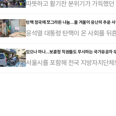
따뜻하고 활기찬 분위기가 가득했던
고 있고 할인 혜택 대상은 만 19세
다는 우선 약자를 배려하는 사회적 인
계엄 사태, 대통령 탄핵소추안 가결 
청소년용 기후동행카드 출시 계획이
다.27일 서울시민 제안 플…
서 다소 무거운 분위기가 형성됐다.
탄핵 정국에 쪼그라든 나눔…올 겨울이 유난히 추운 사람
금 부담도 만만치 않을 것이라며 성
윤석열 대통령 탄핵이 온 사회를 뒤
화를 위해 행사나 축제 등을 정상 추
돼있는 수준에서 '청소년용 기후동행
한 취약계층에 대한 관심이 상대적으
도 이전보다 덜한 듯한 분위기다. 한
다.26일 데일리안 취재…
각 지자체에서는 노숙인, 쪽방촌 주민
있으나 마나…보훈청 직원들도 무시하는 국가유공자 우선
음"이라며 안타까운 심정을 드러냈다
서울시를 포함해 전국 지방자치단체
있지만, 사회적 관심이 탄핵 정국에
지난 15일 행정안전부와 전국 지자체
를 높이고 일상 속 예우를 강화하기
노력만으로는 역부족인 상황이다.2
말까지 재정을 적극적으로…
고 있다. 하지만 다른 기관보다 국
발효되는 등 본격적인 추위가 시작됐다
들조차 국가유공자 우선주차구획을 지
강원내륙 및 산지, 충북 중·북부에 
과 확인되면서 빈축을 사고 있다.1
-15도~1도, …
부는 지난해 2월 전국 지자체에 '국