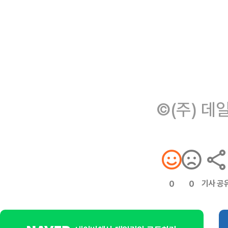
©(주) 데
기사 공
0
0