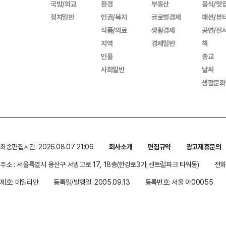
국방/외교
환경
부동산
음식/맛
정치일반
인권/복지
글로벌경제
패션/뷰
식품/의료
생활경제
공연/전
지역
경제일반
책
인물
종교
사회일반
날씨
생활문화
최종편집시간: 2026.08.07 21:06
회사소개
편집규약
광고제휴문의
주소 : 서울특별시 용산구 서빙고로 17, 18층(한강로3가,센트럴파크 타워동)
전화 
제호: 데일리안
등록일/발행일: 2005.09.13
등록번호: 서울 아00055