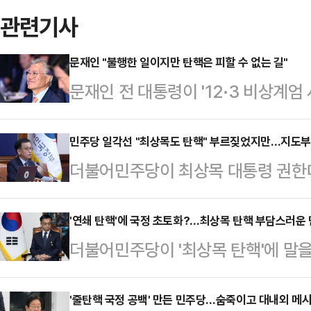
관련기사
문재인 "불행한 일이지만 탄핵은 피할 수 없는 길"
문재인 전 대통령이 '12·3 비상계
'피할 수 없는 길'이라고 주장했다.문
위 속에 국민들을 그만 고생시키기 
민주당 일각선 "최상목도 탄핵" 부르짖었지만…지도부 
더불어민주당이 최상목 대통령 권한
지켜냈다"며 이같이 적었다.이어 "
탄핵 카드를 계속 만지작거리면서도 
의 파괴행위에 경악하면서도 우리 국
권에 따르면 민주당은 최상목 권한대
'연쇄 탄핵'에 국정 초토화?…최상목 탄핵 부담스러운
가하고 있다"며 "계엄 내란으로 인한
더불어민주당이 '최상목 탄핵'에 말을
하고, 야당 주도로 국회를 통과했던 
시키는 것도 국회에 달려 있다"고 
트롤타워'가 그 어느 때보다 중요한
희 여사 특검법)에는 재의요구안(거
국무총리가…
지 '연쇄 탄핵'을 이어갔다가, 참사
'줄탄핵 국정 공백' 만든 민주당…숨죽이고 대내외 메
해이고 위헌적 발상"이라고 했다. 