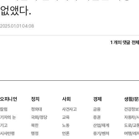
없앴다.
2025.01.01
04:08
1 개의 댓글 전
오피니언
정치
사회
경제
생활/문
칼럼
청와대
사건사고
금융
건강정보
기자의 눈
국회/정당
교육
증권
자동차/
기고
북한
노동
산업/재계
도로/교
시사만평
행정
언론
중기/벤처
여행/레