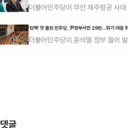
더불어민주당이 무안 제주항공 사태 
우려하는 것으로 보인다.최상목 대통
을 보이는 것은 자제하는 모습이다.
'탄핵 키워드'를 접고 절제된 모습을 
은 31일 오후 정부서울청사에서 국
탄핵소추 추진에 군불이 때…
백이 우려되는 상황 속 역풍을 우려
'탄핵' 맛 들린 민주당, 尹정부서만 29번…위기 대응 
상 오전에 개최됐지만, 제주항공 참
더불어민주당이 윤석열 정부 들어 발
분석된다.이재명 민주당 대표는 30
다. 최 권한대행은 쌍특검(내란·김건
통과 13건)에 달하면서, 심화하는 
항공참사 대책위원회 긴급 연석회의에
사하는 것에 무게를…
참사 등 돌발 재난 속에서 대응 능력
수습"이라며 "당내 참사 대책위를 중
할 수 있다는 우려의 목소리가 점차
다"고 밝혔다.또 "중앙정부·전남도
한대행이 국회 몫 헌법재판관 3인의
현장에 머물면서 피…
난 27일 국회 본회의에서 한 대행
권한대행 탄핵소추안이 국회에서 의결
열 대통령 탄핵소추안 …
댓글