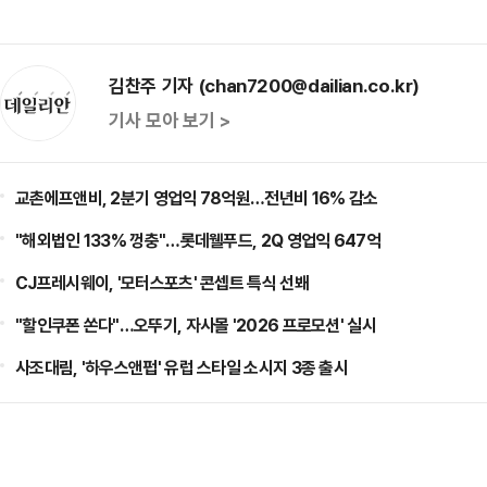
김찬주 기자 (chan7200@dailian.co.kr)
기사 모아 보기 >
교촌에프앤비, 2분기 영업익 78억원…전년비 16% 감소
"해외법인 133% 껑충"…롯데웰푸드, 2Q 영업익 647억
CJ프레시웨이, '모터스포츠' 콘셉트 특식 선봬
"할인쿠폰 쏜다"…오뚜기, 자사몰 '2026 프로모션' 실시
사조대림, '하우스앤펍' 유럽 스타일 소시지 3종 출시