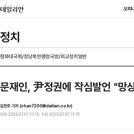
오피
정치
청와대
국회/정당
북한
행정
국방/외교
정치일반
문재인, 尹정권에 작심발언 "망상
김찬주 기자 (chan7200@dailian.co.kr)
입력 2025.01.01 11:15 수정 2025.01.01 11:15