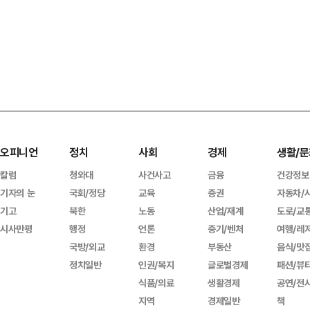
오피니언
정치
사회
경제
생활/문
칼럼
청와대
사건사고
금융
건강정보
기자의 눈
국회/정당
교육
증권
자동차/
기고
북한
노동
산업/재계
도로/교
시사만평
행정
언론
중기/벤처
여행/레
국방/외교
환경
부동산
음식/맛
정치일반
인권/복지
글로벌경제
패션/뷰
식품/의료
생활경제
공연/전
지역
경제일반
책