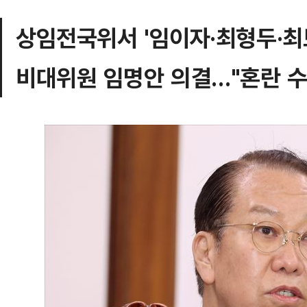
상임전국위서 '임이자·최형두·최
비대위원 임명안 의결…"혼란 수