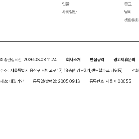
인물
종교
사회일반
날씨
생활문화
최종편집시간: 2026.08.08 11:24
회사소개
편집규약
광고제휴문의
주소 : 서울특별시 용산구 서빙고로 17, 18층(한강로3가,센트럴파크 타워동)
전화 
제호: 데일리안
등록일/발행일: 2005.09.13
등록번호: 서울 아00055