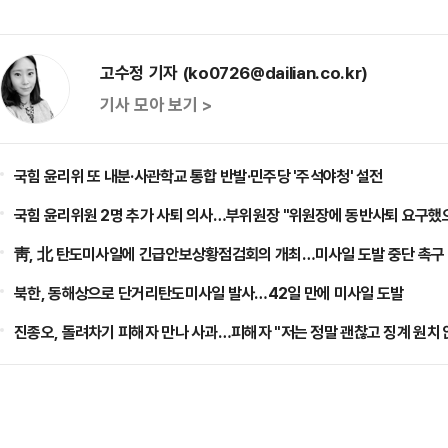
고수정 기자 (ko0726@dailian.co.kr)
기사 모아 보기 >
국힘 윤리위 또 내분·사관학교 통합 반발·민주당 '주석야청' 설전
국힘 윤리위원 2명 추가 사퇴 의사…부위원장 "위원장에 동반사퇴 요구했
靑, 北 탄도미사일에 긴급안보상황점검회의 개최…미사일 도발 중단 촉구
북한, 동해상으로 단거리탄도미사일 발사…42일 만에 미사일 도발
진종오, 돌려차기 피해자 만나 사과…피해자 "저는 정말 괜찮고 징계 원치 