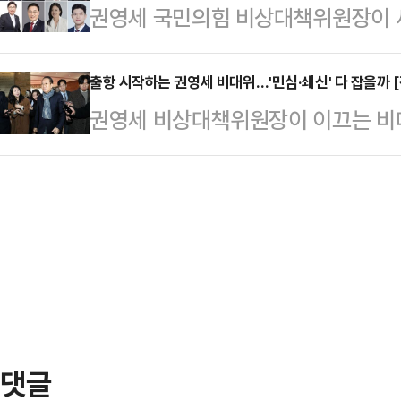
권영세 국민의힘 비상대책위원장이 
인멸과 도주의 우려가 전혀 없는 상
선포와 관련해 국무회의 심의 여부와 
보윤·김용태 의원을 내정했다. 사무총
하는 것은 대단히 유감스러운 일"이
위한 병력 및 경찰력…
에는 조정훈·김재섭 의원을 지명했다
출항 시작하는 권영세 비대위…'민심·쇄신' 다 잡을까 
도 공수처 대응 기관인 중앙지법이 
권영세 비상대책위원장이 이끄는 비
서 이 같은 내용을 담은 새 비대위원
법에서 청구한 부분도 대단히 문제"라
에서 기대와 우려가 엇갈리고 있다.
3선인 임이자 의원은 현재 당 노동
는 대단히 유감스럽다"고…
인선에서 쇄신을 모색하려는 시도에 
두 의원은 현역 경남 창원 마산합포의
산더미 같은 과제를 해결하겠다는 
대 총선에서 비례대표로 처음 국회에
적이 나오고 있어서다. 이에 권영세
있다. 지난 황우여 비…
두 성공할 수 있는 특단의 대책을 강
이 나온다.권영세 비대위원장은 30
에서 임명안이 최종 의결되면서 …
댓글