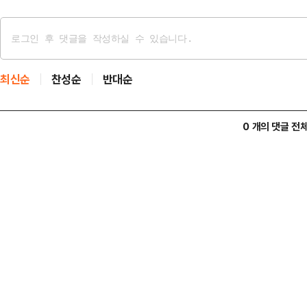
최신순
찬성순
반대순
0 개의 댓글 전