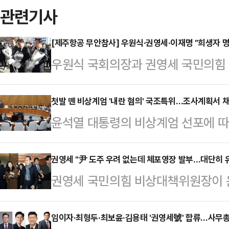
관련기사
[제주항공 무안참사] 우원식·권영세·이재명 "희생자 
우원식 국회의장과 권영세 국민의힘
대표가 국회에 마련된 제주항공 여객
우 의장과 권 비대위원장, 이 대표는
첫발 뗀 비상계엄 '내란 혐의' 국조특위…조사계획서 
윤석열 대통령의 비상계엄 선포에 따
생자 분향소에서 헌화와 분향을 했다
조사특별위원회가 첫 전체회의를 열
께 희생자를 애도한다"며 "유가족의 
서가 본회의에서 의결되면 45일간
권영세 "尹 도주 우려 없는데 체포영장 발부…대단히 
비대위원장은 "179분 희생자분들의
권영세 국민의힘 비상대책위원장이 
31일 국회에서 첫 회의를 열고 윤 
대한민국을 만들겠다"고 썼다.이 대
된 것에 대해 "대단히 유감으로 생각
획서를 채택했다.통과된 조사계획서에
고 재발 방지에 최…
일 오전 국회에서 첫 업무보고를 받은
임이자·최형두·최보윤·김용태 '권영세號' 합류…사무
월 13일까지 45일간 이뤄진다. 조