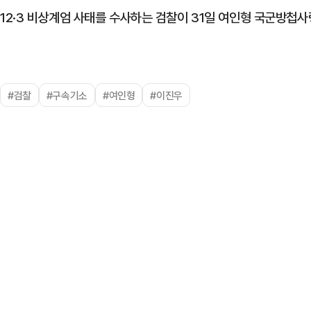
12·3 비상계엄 사태를 수사하는 검찰이 31일 여인형 국군방첩
#검찰
#구속기소
#여인형
#이진우