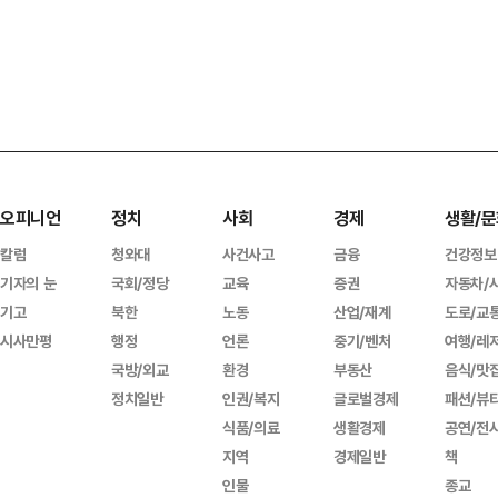
오피니언
정치
사회
경제
생활/문
칼럼
청와대
사건사고
금융
건강정보
기자의 눈
국회/정당
교육
증권
자동차/
기고
북한
노동
산업/재계
도로/교
시사만평
행정
언론
중기/벤처
여행/레
국방/외교
환경
부동산
음식/맛
정치일반
인권/복지
글로벌경제
패션/뷰
식품/의료
생활경제
공연/전
지역
경제일반
책
인물
종교