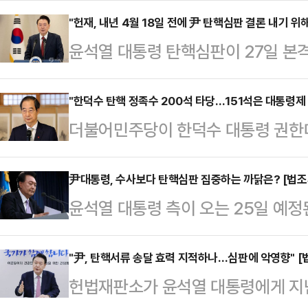
수처의 체포영장 청구를 법원에서 인
"헌재, 내년 4월 18일 전에 尹 탄핵심판 결론 내기 위
윤석열 대통령 탄핵심판이 27일 본
고 해도 윤 대통령 측은 수사 및 체
고 국회 측은 신속히 할 것을, 윤 
대응을 할 가능성이 높다고 강조했다
면서 헌재의 선택이 주목된다. 법조계
"한덕수 탄핵 정족수 200석 타당…151석은 대통령제
임명이 지연되고 있는 상황에서 사건
더불어민주당이 한덕수 대통령 권한
헌법재판관 임기가 끝나기 전에 심판
보다는 윤 대통령 탄핵심판이 먼저 
진하고 있는 가운데 탄핵소추 의결 
를 진행해나갈 가능성이 높다고 전망
따르면 공조본(공수…
있다. 법조계에선 한 대행이 현재 대
尹대통령, 수사보다 탄핵심판 집중하는 까닭은? [법조
는 조속히 헌법재판관 임명 절차를 진
윤석열 대통령 측이 오는 25일 예
권한 대행 과정에서 발생한 문제를 
는 신속한 대리인 선임과 의견서 제출
에 출석하기 어렵다는 입장과 함께 
가결 요건은 대통령에 준하는 200
조계에 따르면 헌…
24일 밝혔다. 법조계에선 탄핵심판 
"尹, 탄핵서류 송달 효력 지적하나…심판에 악영향" [
다. 전문가들은 또한, 탄핵소추안 가
헌법재판소가 윤석열 대통령에게 지난
죄 수사에 영향을 끼치려는 전략이라
정략적인 탄핵이 계속 이어질 것이라