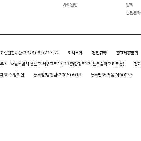
사회일반
날씨
생활문화
최종편집시간: 2026.08.07 17:32
회사소개
편집규약
광고제휴문의
주소 : 서울특별시 용산구 서빙고로 17, 18층(한강로3가,센트럴파크 타워동)
전화 
제호: 데일리안
등록일/발행일: 2005.09.13
등록번호: 서울 아00055