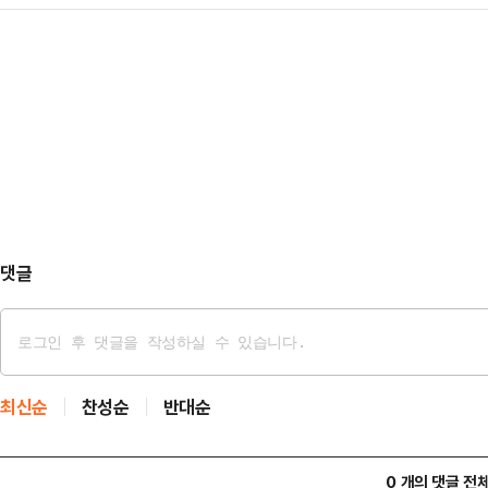
간주하고 27일 첫 변론을 진행한다
판 심리 기간이 수사기관의 수사 기
들 것이라고 경고했다.2…
탄핵심판을 빠르게 진행하겠다는 뜻
점에서 헌재 판단을 먼저 받는 것이
전문가들은 윤 대통령 측에서 방어권
다.24일 법조계에 따르면 헌법재판소
효력의 정당성을 지적할 가능성도 있지
사건의 첫 변론준비 기일을…
무시한다면 탄핵심판에 더 부정적인 
법조계에 따르면 천재현 헌재 부공보
령에 대한 서류를 형사소송…
댓글
최신순
찬성순
반대순
0 개의 댓글 전