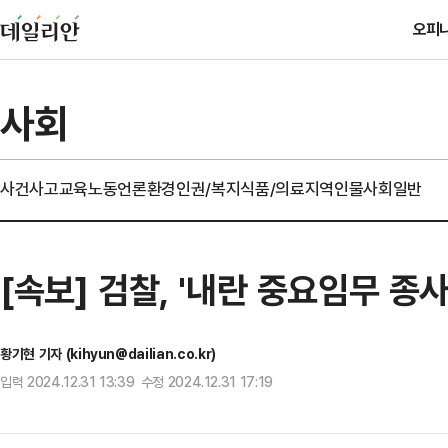
오피
사회
사건사고
교육
노동
언론
환경
인권/복지
식품/의료
지역
인물
사회일반
[속보] 검찰, '내란 중요임무 종
황기현 기자 (kihyun@dailian.co.kr)
입력 2024.12.31 13:39 수정 2024.12.31 17:19