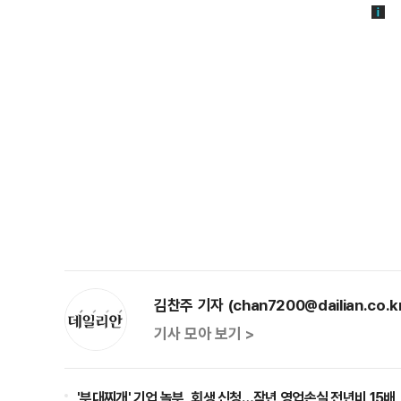
김찬주 기자 (chan7200@dailian.co.k
기사 모아 보기 >
'부대찌개' 기업 놀부, 회생 신청…작년 영업손실 전년비 15배