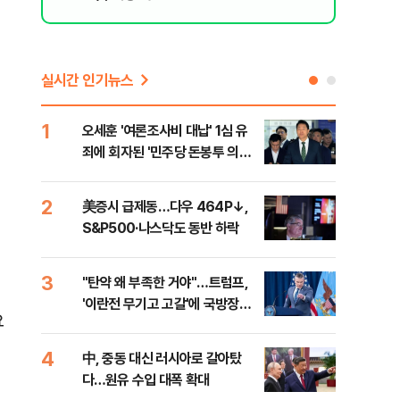
실시간 인기뉴스
1
6
오세훈 '여론조사비 대납' 1심 유
형소
죄에 회자된 '민주당 돈봉투 의
다…
혹'…왜?
2
7
美증시 급제동…다우 464P↓,
[단
S&P500·나스닥도 동반 하락
희룡
에
증거
3
8
"탄약 왜 부족한 거야"…트럼프,
美 
'이란전 무기고 고갈'에 국방장관
'출
요
질책
4
9
中, 중동 대신 러시아로 갈아탔
"오
다…원유 수입 대폭 확대
과정