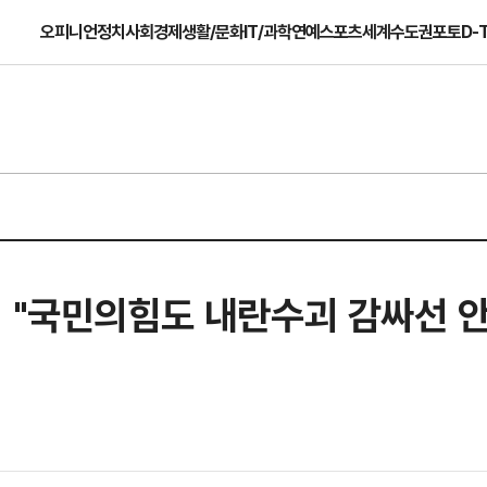
오피니언
정치
사회
경제
생활/문화
IT/과학
연예
스포츠
세계
수도권
포토
D-
 "국민의힘도 내란수괴 감싸선 안