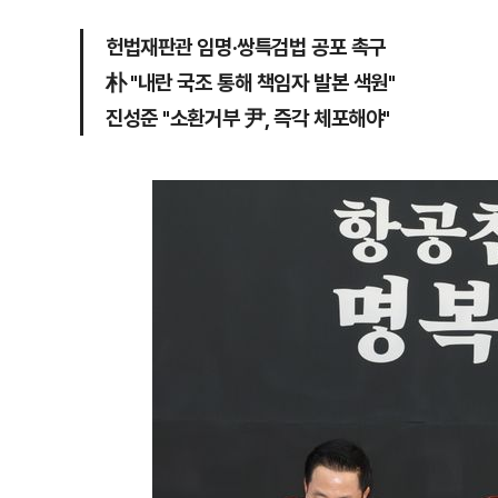
헌법재판관 임명·쌍특검법 공포 촉구
朴 "내란 국조 통해 책임자 발본 색원"
진성준 "소환거부 尹, 즉각 체포해야"