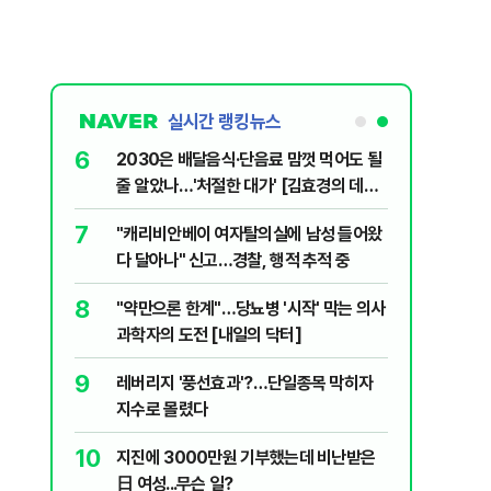
실시간 랭킹뉴스
6
플, 中창신
2030은 배달음식·단음료 맘껏 먹어도 될
줄 알았나…'처절한 대가' [김효경의 데일
리 헬스]
7
구협회 외국
"캐리비안베이 여자탈의실에 남성 들어왔
령 20대 지
다 달아나" 신고…경찰, 행적 추적 중
 올인은 금
8
 유죄에 회자
"약만으론 한계"…당뇨병 '시작' 막는 의사
가 논란 재
과학자의 도전 [내일의 닥터]
 99%" 등
9
 의식했
레버리지 '풍선효과'?…단일종목 막히자
낮춰야"
지수로 몰렸다
10
리째 흔들리는
지진에 3000만원 기부했는데 비난받은
日 여성...무슨 일?