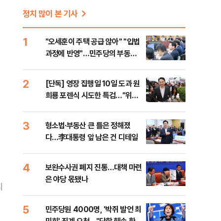
정치 많이 본 기사
1
"오세훈이 주택 공급 않아" "입법
과정에 반영"…민주당의 부동산
세제개편 해법은
2
[단독] 영장 집행일 10일 도과 원
희룡 포렌식 시도한 특검…"위법
증거 수집" 지적
3
형소법·부동산 큰 틀은 정해졌
다…李대통령 앞 남은 건 디테일
4
보완수사권 폐지 진통…대책 마련
은 야당 몫됐나
지
5
민주당원 4000명, '박쥐 발언 최