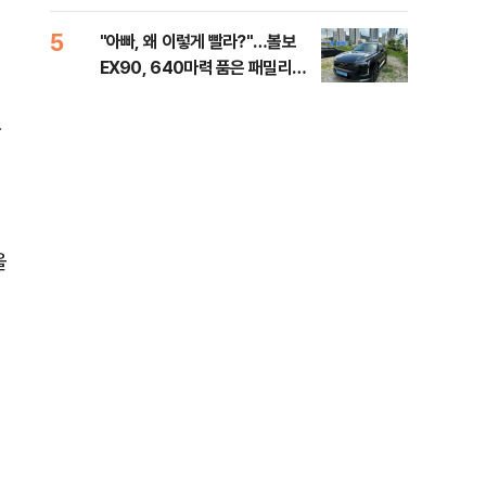
세제
5
10
"아빠, 왜 이렇게 빨라?"…볼보
병력
EX90, 640마력 품은 패밀리카
60
[시승기]
40
한
을