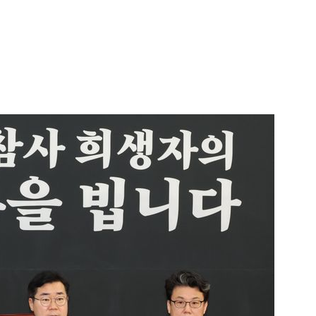
1
"삼성·SK보다 싸게 달라"…애
에 '더 비싸다' 퇴짜
2
[데일리안 오늘뉴스 종합] 축
인 심판에 성접대 의혹, 李대통
지율 하락 의식했나, 삼전닉스
3
오세훈 '여론조사비 대납' 1심
물, SK하이닉스 프리마켓 시초
된 '민주당 돈봉투 의혹'…왜?
점화, 김민석 "과반 승리 가능성
4
李대통령, 20대 지지율 하락
나…"청년 보편적 지원 문턱 
5
'압수수색·성접대 의혹' 송두
대한민국 축구판