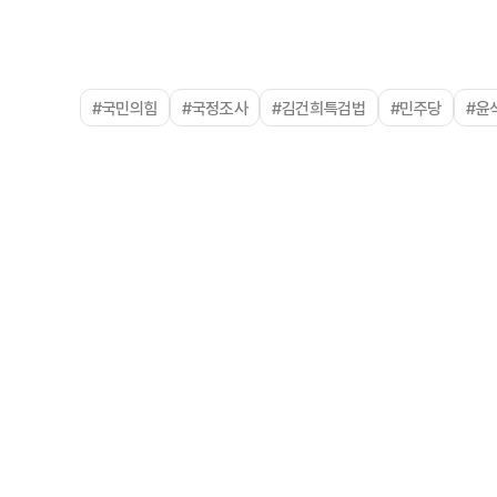
#국민의힘
#국정조사
#김건희특검법
#민주당
#윤