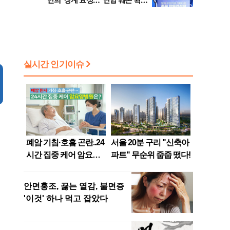
민희' 징계 요청…"단합 훼손 확인
해야"