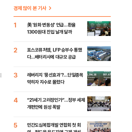
경제 많이 본 기사
1
美 '원화 변동성' 언급…환율
1300원대 진입 날개 달까
2
포스코퓨처엠, LFP 승부수 통했
다…배터리사에 대규모 공급
3
레버리지 '풍선효과'?…단일종목
지
막히자 지수로 몰렸다
4
“21세기 고려장인가”…정부 세제
개편안에 원성 폭발
5
민간도심복합개발 연합회 첫 회