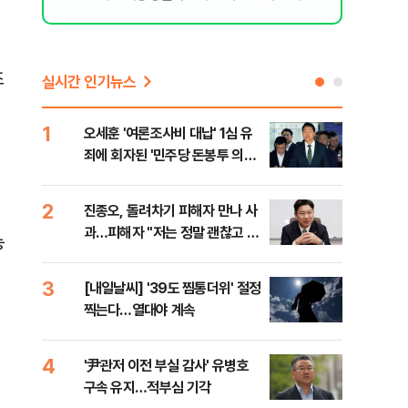
조
실시간 인기뉴스
1
6
오세훈 '여론조사비 대납' 1심 유
'외
죄에 회자된 '민주당 돈봉투 의
회동
혹'…왜?
것"
2
7
진종오, 돌려차기 피해자 만나 사
포스
과…피해자 "저는 정말 괜찮고 징
다…
능
계 원치 않아"
3
8
[내일날씨] '39도 찜통더위' 절정
북한
찍는다…열대야 계속
사일
발
4
9
'尹관저 이전 부실 감사' 유병호
"캐
구속 유지…적부심 기각
성 