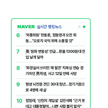
실시간 랭킹뉴스
6
 의식했
'외통위원' 한동훈, 정동영과 오찬 회
낮춰야"
동…"오로지 국익 위해 소통할 것"
7
데 비난받은
美 '원화 변동성' 언급…환율 1300원대 진
입 날개 달까
8
 백린 아니
'화장실서 쓰러진 채 발견' 킥복싱 연습 경
기하던 男학생, 사고 12일 만에 사망
9
 유죄에 회자
평생 뇌전증 견딘 30대 청년…장기기증으
로 4명에 새 삶
10
절정 찍는
정청래, '신천지 개입설' 김민석에 "근거 못
대고 대통령팔이…나쁜 사람 뽑지 말자"