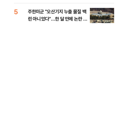
행적
5
10
주한미군 "오산기지 누출 물질 백
개정
린 아니었다"…한 달 만에 논란 진
무부
화
회