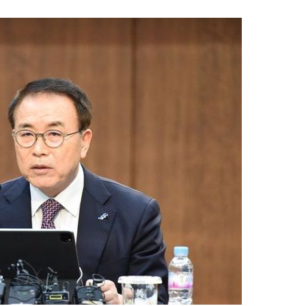
1
李대통령, 20대 지지율 하락
나…"청년 보편적 지원 문턱 
2
지진에 3000만원 기부했는
日 여성...무슨 일?
3
주한미군 "오산기지 누출 물질
었다"…한 달 만에 논란 진화
4
오세훈 '여론조사비 대납' 1심
된 '민주당 돈봉투 의혹'…왜?
5
[내일날씨] '39도 찜통더위' 
다…열대야 계속