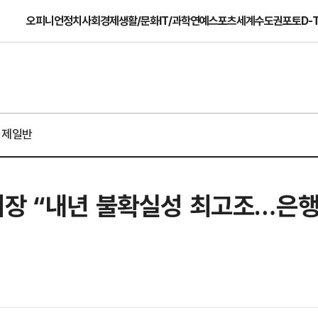
오피니언
정치
사회
경제
생활/문화
IT/과학
연예
스포츠
세계
수도권
포토
D-
경제일반
장 “내년 불확실성 최고조…은행,