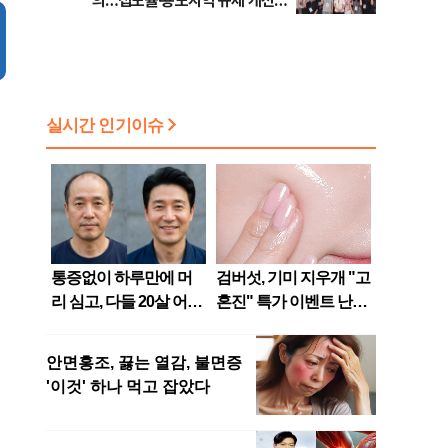
의…접도율·용도지역 규제 개선
건의