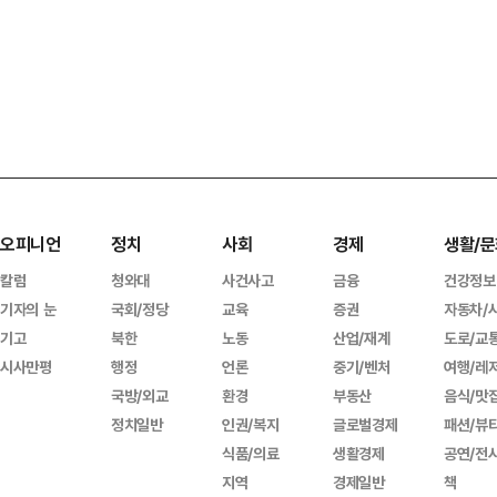
오피니언
정치
사회
경제
생활/문
칼럼
청와대
사건사고
금융
건강정보
기자의 눈
국회/정당
교육
증권
자동차/
기고
북한
노동
산업/재계
도로/교
시사만평
행정
언론
중기/벤처
여행/레
국방/외교
환경
부동산
음식/맛
정치일반
인권/복지
글로벌경제
패션/뷰
식품/의료
생활경제
공연/전
지역
경제일반
책