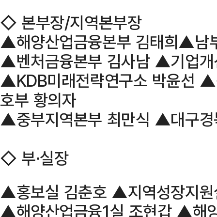
◇ 본부장/지역본부장
▲해양산업금융본부 김태희▲남
▲벤처금융본부 김사남 ▲기업개
▲KDB미래전략연구소 박윤선 
호부 황의자
▲중부지역본부 최만식 ▲대구경
◇ 부·실장
▲홍보실 김춘호 ▲지역성장지원
▲해양산업금융1실 조현갑 ▲해