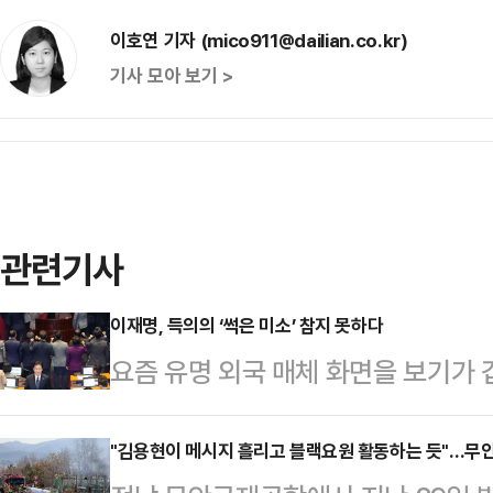
이호연 기자 (mico911@dailian.co.kr)
기사 모아 보기 >
관련기사
이재명, 득의의 ‘썩은 미소’ 참지 못하다
요즘 유명 외국 매체 화면을 보기가 
항공 무안공항 참사까지) 관련 기사
이 불편하다. 경제 선진국 체면이 
"김용현이 메시지 흘리고 블랙요원 활동하는 듯"…무