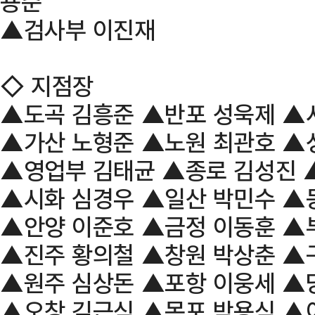
용준
▲검사부 이진재
◇ 지점장
▲도곡 김흥준 ▲반포 성욱제 ▲
▲가산 노형준 ▲노원 최관호 ▲
▲영업부 김태균 ▲종로 김성진 
▲시화 심경우 ▲일산 박민수 ▲
▲안양 이준호 ▲금정 이동훈 ▲
▲진주 황의철 ▲창원 박상춘 ▲
▲원주 심상돈 ▲포항 이웅세 ▲
▲오창 김근식 ▲목포 박용식 ▲