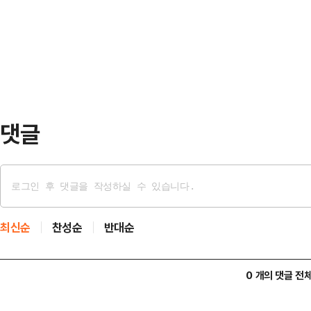
직원들이 올린 글들이 주목받고 있다.
메시지를 공개했다.공개된 메시지를
지 마라”는 제목의 글을 올리며 “요
(29일) 비…
모른다. 정비도 운항도 재무도 회사
“요즘 다들 타 항공사로 탈출하는 분
씨뿐만이 …
댓글
최신순
찬성순
반대순
0 개의 댓글 전