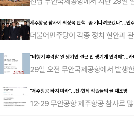
전남 무안국제공항에서 지난 29일 
을 터뜨린 게 우선 크다. 그러나 그
회관계망서비스(SNS) 등에서 각종 
상황도 난형난제다. 이재명의 민주당
다.30일 여러 SNS 등에는 '무속',
제주항공 참사에 최상목 탄핵 "좀 기다려보겠다"…민주당
다. 그저 대권 차지할 날만 하루빨
더불어민주당이 각종 정치 현안과 
있다. 한 누리꾼은 "무속인과 무속
타임스는 지난 주말 인터넷판에 대통
겸 기획재정부 장관을 향한 압박을 
기 사고도 예사롭지 않다"는 등의 
요 기사로 실으면서…
운 입장을 보이고 있다. 무안국제공
"비행기 추락할 일 생기면 결근 안 생기게 연락해"…카
을 주장하는 이들도 있었다. 일부 누
29일 오전 무안국제공항에서 발생한 
국이 더욱 혼란해지고, 우선순위가 사
초간 '817'이라는 숫자가 보였다며 이
기 추락 사고로 179명이 세상을 떠
다.29일 정치권에 따르면 민주당은
침'과…
행기 추락하면 결근 안 생기게 메시지
"제주항공 타지 마라"…전·현직 직원들의 글 재조명
향해 '즉시 책임을 묻겠다'던 '최후
12·29 무안공항 제주항공 참사로 
고 있다.이날 오후 엑스(X·옛 트위터
서 통과시켰던 것과 달리, 최상목 
전·현직 직원들이 직장인 익명 사이
내 ○○ 소비하지 말자. 이게 지금 
선회했다.이날도 민주당은…
있다.30일 문화일보 등 언론보도에
리지도 않나. 인류애 떨어진다"며 