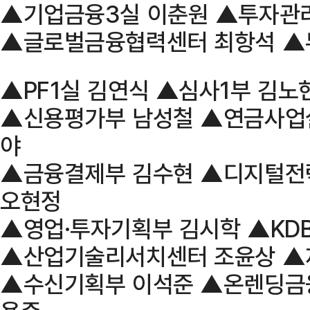
▲기업금융3실 이춘원 ▲투자관
▲글로벌금융협력센터 최항석 ▲
▲PF1실 김연식 ▲심사1부 김노
▲신용평가부 남성철 ▲연금사업
야
▲금융결제부 김수현 ▲디지털전
오현정
▲영업·투자기획부 김시학 ▲KDB
▲산업기술리서치센터 조윤상 ▲
▲수신기획부 이석준 ▲온렌딩금