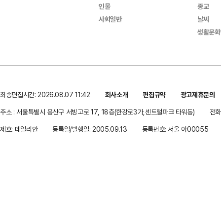
인물
종교
사회일반
날씨
생활문화
최종편집시간: 2026.08.07 11:42
회사소개
편집규약
광고제휴문의
주소 : 서울특별시 용산구 서빙고로 17, 18층(한강로3가,센트럴파크 타워동)
전화 
제호: 데일리안
등록일/발행일: 2005.09.13
등록번호: 서울 아00055