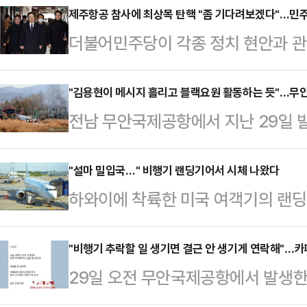
이 불편하다. 경제 선진국 체면이 
제주항공 참사에 최상목 탄핵 "좀 기다려보겠다"…민주당
더불어민주당이 각종 정치 현안과 
을 터뜨린 게 우선 크다. 그러나 그
겸 기획재정부 장관을 향한 압박을 
상황도 난형난제다. 이재명의 민주당
운 입장을 보이고 있다. 무안국제공
"김용현이 메시지 흘리고 블랙요원 활동하는 듯"…무
다. 그저 대권 차지할 날만 하루빨
전남 무안국제공항에서 지난 29일 
국이 더욱 혼란해지고, 우선순위가 사
타임스는 지난 주말 인터넷판에 대통
회관계망서비스(SNS) 등에서 각종 
다.29일 정치권에 따르면 민주당은
요 기사로 실으면서…
다.30일 여러 SNS 등에는 '무속',
"설마 밀입국…" 비행기 랜딩기어서 시체 나왔다
향해 '즉시 책임을 묻겠다'던 '최후
하와이에 착륙한 미국 여객기의 랜딩
있다. 한 누리꾼은 "무속인과 무속
서 통과시켰던 것과 달리, 최상목 
수사에 나섰다.25일(현지시간) AP
기 사고도 예사롭지 않다"는 등의 
선회했다.이날도 민주당은…
전날 시카고 오헤어 국제공항을 이륙
"비행기 추락할 일 생기면 결근 안 생기게 연락해"…카
을 주장하는 이들도 있었다. 일부 누
29일 오전 무안국제공항에서 발생한 
나이티드 항공 202편의 랜딩기어(
초간 '817'이라는 숫자가 보였다며 이
기 추락 사고로 179명이 세상을 떠
수납공간에서 시신 한 구가 발견됐