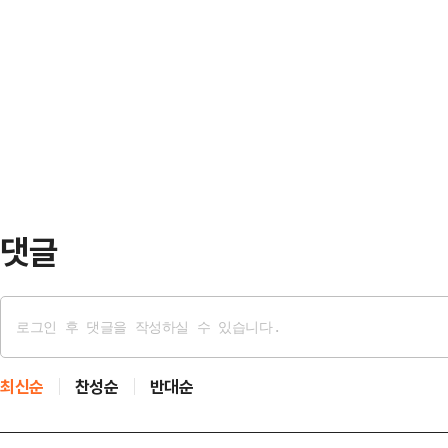
침'과…
행기 추락하면 결근 안 생기게 메시지
의 이륙 직후 바퀴 부분이 접혀서 
고 있다.이날 오후 엑스(X·옛 트위터
공은 시신이 보잉 787-10기종인 
내 ○○ 소비하지 말자. 이게 지금 
발견됐다고 밝혔다.경찰은 …
리지도 않나. 인류애 떨어진다"며 
메시지를 공개했다.공개된 메시지를
(29일) 비…
댓글
최신순
찬성순
반대순