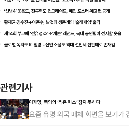
‘신병4’ 웃음도, 전투력도 업그레이드, 메인 포스터·예고편 공개
황재균·경수진→이준수, 날것의 생존게임 '술래게임' 출격
제14회 부코페 ‘전유성 쇼’→‘개콘’ 레전드, 국내 공연팀이 선사할 웃음
글로벌 독자도 K-힐링…신인 소설도 억대 선인세·선판매로 존재감
관련기사
이재명, 득의의 ‘썩은 미소’ 참지 못하다
요즘 유명 외국 매체 화면을 보기가 
항공 무안공항 참사까지) 관련 기사