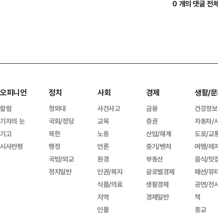
0 개의 댓글 전
오피니언
정치
사회
경제
생활/문
칼럼
청와대
사건사고
금융
건강정보
기자의 눈
국회/정당
교육
증권
자동차/
기고
북한
노동
산업/재계
도로/교
시사만평
행정
언론
중기/벤처
여행/레
국방/외교
환경
부동산
음식/맛
정치일반
인권/복지
글로벌경제
패션/뷰
식품/의료
생활경제
공연/전
지역
경제일반
책
인물
종교