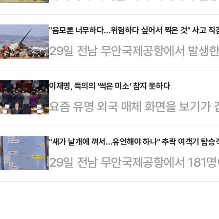
수사에 나섰다.25일(현지시간) AP
다.29일 정치권에 따르면 민주당은
전날 시카고 오헤어 국제공항을 이륙
"음모론 너무하다…위험하다 싶어서 찍은 것" 사고 직
향해 '즉시 책임을 묻겠다'던 '최후
29일 전남 무안국제공항에서 발생한
나이티드 항공 202편의 랜딩기어(
서 통과시켰던 것과 달리, 최상목 
은 촬영자가 찍게 된 경위를 밝혔다
수납공간에서 시신 한 구가 발견됐
선회했다.이날도 민주당은…
한 이근영(49)씨는 서울신문을 통해
이재명, 득의의 ‘썩은 미소’ 참지 못하다
의 이륙 직후 바퀴 부분이 접혀서 
요즘 유명 외국 매체 화면을 보기가 
보니까 비행기가 내리더라"라며 당시 
공은 시신이 보잉 787-10기종인 
항공 무안공항 참사까지) 관련 기사
갯벌낙지 직판장에서 가게를 운영하고
발견됐다고 밝혔다.경찰은 …
이 불편하다. 경제 선진국 체면이 
"새가 날개에 껴서…유언해야 하나" 추락 여객기 탑승
하고 저희 (가게)하고 거의 300~4
29일 전남 무안국제공항에서 181명
을 터뜨린 게 우선 크다. 그러나 그
래대로라면 비행기 (착륙) 방향이 
생한 가운데 여객기가 조류와의 충돌
상황도 난형난제다. 이재명의 민주당
방향으로 가는 …
지가 공개됐다.뉴스1에 따르면 사고 
다. 그저 대권 차지할 날만 하루빨