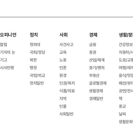
오피니언
정치
사회
경제
생활/문
칼럼
청와대
사건사고
금융
건강정보
기자의 눈
국회/정당
교육
증권
자동차/
기고
북한
노동
산업/재계
도로/교
시사만평
행정
언론
중기/벤처
여행/레
국방/외교
환경
부동산
음식/맛
정치일반
인권/복지
글로벌경제
패션/뷰
식품/의료
생활경제
공연/전
지역
경제일반
책
인물
종교
사회일반
날씨
생활문화