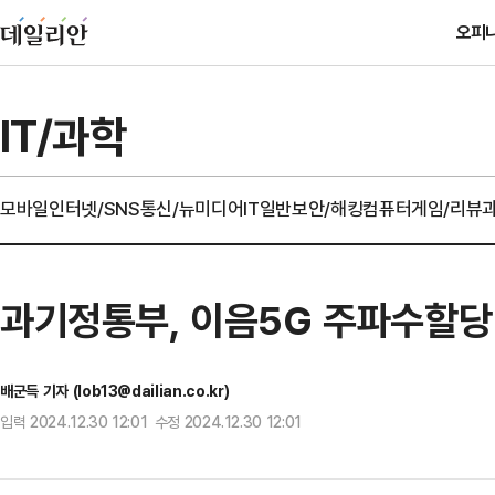
오피
IT/과학
모바일
인터넷/SNS
통신/뉴미디어
IT일반
보안/해킹
컴퓨터
게임/리뷰
과기정통부, 이음5G 주파수할당
배군득 기자 (lob13@dailian.co.kr)
입력 2024.12.30 12:01 수정 2024.12.30 12:01