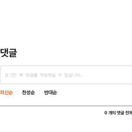
씨에게 "새가 날개에 껴서 착륙을 
타임스는 지난 주말 인터넷판에 대통
"언제부터 그랬느냐"고 묻자 A씨는 1
요 기사로 실으면서…
A씨는 현재까지 연락이 닿지 않고 
따르면 이날 오전 9시 7분께 태국 
안공항 …
댓글
최신순
찬성순
반대순
0 개의 댓글 전