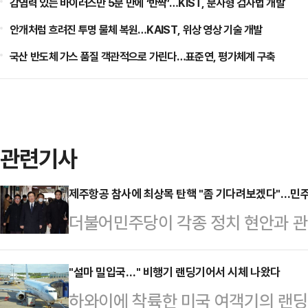
감염력 있는 바이러스만 5분 만에 ‘반짝’…KIST, 분사형 검사법 개발
안개처럼 흐려진 투명 물체 복원…KAIST, 위상 영상 기술 개발
국산 반도체 가스 품질 객관적으로 가린다…표준연, 평가체계 구축
관련기사
제주항공 참사에 최상목 탄핵 "좀 기다려보겠다"…민주당
더불어민주당이 각종 정치 현안과 
겸 기획재정부 장관을 향한 압박을 
운 입장을 보이고 있다. 무안국제공
"설마 밀입국…" 비행기 랜딩기어서 시체 나왔다
하와이에 착륙한 미국 여객기의 랜딩
국이 더욱 혼란해지고, 우선순위가 사