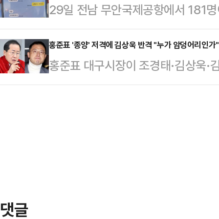
29일 전남 무안국제공항에서 181명
보니까 비행기가 내리더라"라며 당시 
서 통과시켰던 것과 달리, 최상목 
생한 가운데 여객기가 조류와의 충돌
갯벌낙지 직판장에서 가게를 운영하고
선회했다.이날도 민주당은…
지가 공개됐다.뉴스1에 따르면 사고 
홍준표 '종양' 저격에 김상욱 반격 "누가 암덩어리인가"
하고 저희 (가게)하고 거의 300~4
홍준표 대구시장이 조경태·김상욱·
씨에게 "새가 날개에 껴서 착륙을 
래대로라면 비행기 (착륙) 방향이 
종양이라고 비유하자 김상욱 의원이 
"언제부터 그랬느냐"고 묻자 A씨는 1
방향으로 가는 …
죄인이 되지는 않아야 한다"고 반격
A씨는 현재까지 연락이 닿지 않고 
"마치 뱀을 약 올리며 잡아먹어 달라
따르면 이날 오전 9시 7분께 태국 
김상욱 그리고 김예지는 조속히 징계
안공항 …
"비례대표는 당원권 정지 3년 하고,
나가게 하든지 제명해야 되지 않겠나"
관없는데 망설일…
댓글