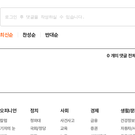
최신순
찬성순
반대순
0 개의 댓글 전
오피니언
정치
사회
경제
생활/문
칼럼
청와대
사건사고
금융
건강정보
기자의 눈
국회/정당
교육
증권
자동차/