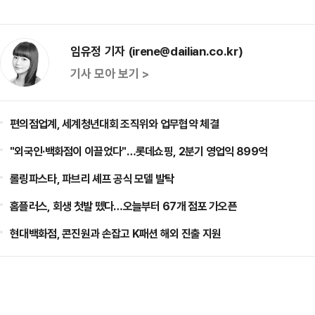
임유정 기자 (irene@dailian.co.kr)
기사 모아 보기 >
편의점업계, 세계청년대회 조직위와 업무협약 체결
"외국인·백화점이 이끌었다"…롯데쇼핑, 2분기 영업익 899억
롤링파스타, 파브리 셰프 공식 모델 발탁
홈플러스, 회생 첫발 뗐다…오늘부터 67개 점포 가오픈
현대백화점, 콘진원과 손잡고 K패션 해외 진출 지원