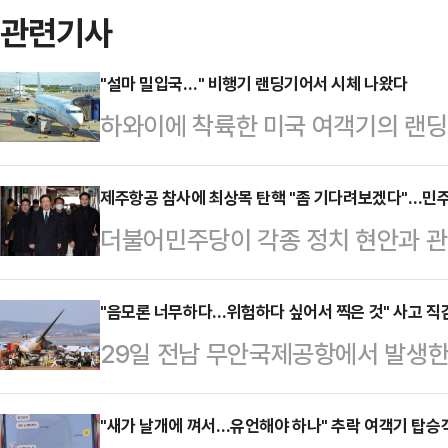
관련기사
"설마 밀입국…" 비행기 랜딩기어서 시체 나왔다
하와이에 착륙한 미국 여객기의 랜딩
수사에 나섰다.25일(현지시간) AP
전날 시카고 오헤어 국제공항을 이륙
제주항공 참사에 최상목 탄핵 "좀 기다려보겠다"…민주당
더불어민주당이 각종 정치 현안과 
나이티드 항공 202편의 랜딩기어(
겸 기획재정부 장관을 향한 압박을 
수납공간에서 시신 한 구가 발견됐
운 입장을 보이고 있다. 무안국제공
"음모론 너무하다…위험하다 싶어서 찍은 것" 사고 직
의 이륙 직후 바퀴 부분이 접혀서 
29일 전남 무안국제공항에서 발생한
국이 더욱 혼란해지고, 우선순위가 사
공은 시신이 보잉 787-10기종인 
은 촬영자가 찍게 된 경위를 밝혔다
다.29일 정치권에 따르면 민주당은
발견됐다고 밝혔다.경찰은 …
한 이근영(49)씨는 서울신문을 통해
"새가 날개에 껴서…유언해야 하나" 추락 여객기 탑승
향해 '즉시 책임을 묻겠다'던 '최후