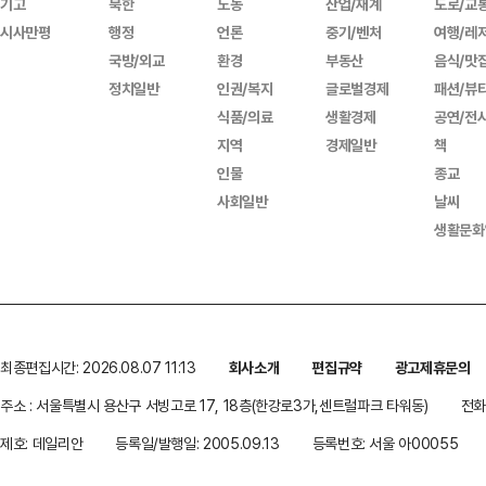
기고
북한
노동
산업/재계
도로/교
시사만평
행정
언론
중기/벤처
여행/레
국방/외교
환경
부동산
음식/맛
정치일반
인권/복지
글로벌경제
패션/뷰
식품/의료
생활경제
공연/전
지역
경제일반
책
인물
종교
사회일반
날씨
생활문화
최종편집시간: 2026.08.07 11:13
회사소개
편집규약
광고제휴문의
주소 : 서울특별시 용산구 서빙고로 17, 18층(한강로3가,센트럴파크 타워동)
전화 
제호: 데일리안
등록일/발행일: 2005.09.13
등록번호: 서울 아00055