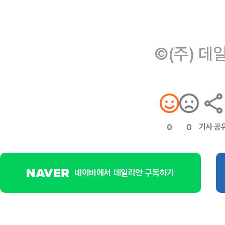
©(주) 데
기사 공
0
0
네이버에서 데일리안 구독하기