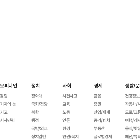
오피니언
정치
사회
경제
생활/문
칼럼
청와대
사건사고
금융
건강정보
기자의 눈
국회/정당
교육
증권
자동차/
기고
북한
노동
산업/재계
도로/교
시사만평
행정
언론
중기/벤처
여행/레
국방/외교
환경
부동산
음식/맛
정치일반
인권/복지
글로벌경제
패션/뷰