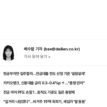
배수람 기자 (bae@dailian.co.kr)
기사 모아 보기 >
현금부자만 입주할라…잔금대출 한도 산정 기준 ‘설왕설래’
카카오뱅크, 신용대출 금리 0.3~0.4%p ↑…“총량 관리”
잔금 이어 PF도 손질?…원칙도 기준도 잃은 총량제
“길거리 나앉겠다”…비거주 1주택 옥죄기, 세입자 ‘발 동동’