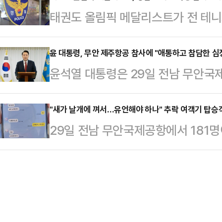
해서 찾아 뵙도록 하겠다”며 “다시 
태권도 올림픽 메달리스트가 전 테니
빕니다”라고 말했다.이후 “이제야 
를 받았다.서울 강남경찰서는 29일 
장훈은 “…
의로 입건 전 조사(내사) 중이라고 
윤 대통령, 무안 제주항공 참사에 "애통하고 참담한 심
윤석열 대통령은 29일 전남 무안국
11시쯤 강남구 역삼동 거리에서 함께
과 관련해 "너무나도 애통하고 참담한
다 폭행한 혐의를 받는다.피해자 B
해자 지원에 최선을 다해주실 것으로
"새가 날개에 껴서…유언해야 하나" 추락 여객기 탑승
보인 것으로 확인됐다. B씨는 크게 
29일 전남 무안국제공항에서 181명
자신의 페이스북에 글을 올려 이 같이
다. 만취 상태라 추후 조사할 예정이
생한 가운데 여객기가 조류와의 충돌
랑하는 이를 잃은 유가족들께 깊은 
한 바 있다.
지가 공개됐다.뉴스1에 따르면 사고 
대통령은 "급박한 상황 속에서도 소
씨에게 "새가 날개에 껴서 착륙을 
우선으로 지켜질 수 있도록 힘써 주시
"언제부터 그랬느냐"고 묻자 A씨는 1
상황을 하루빨…