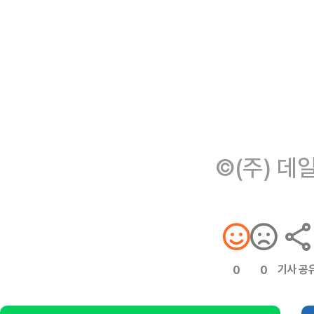
©(주) 데
기사 공
0
0