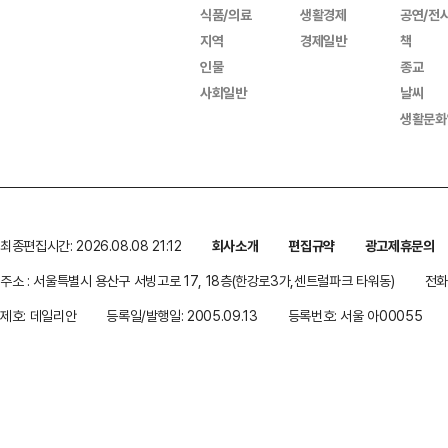
식품/의료
생활경제
공연/전
지역
경제일반
책
인물
종교
사회일반
날씨
생활문화
최종편집시간: 2026.08.08 21:12
회사소개
편집규약
광고제휴문의
주소 : 서울특별시 용산구 서빙고로 17, 18층(한강로3가,센트럴파크 타워동)
전화 
제호: 데일리안
등록일/발행일: 2005.09.13
등록번호: 서울 아00055