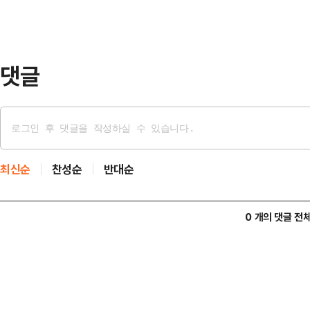
A씨는 현재까지 연락이 닿지 않고 
따르면 이날 오전 9시 7분께 태국 
안공항 …
댓글
최신순
찬성순
반대순
0 개의 댓글 전