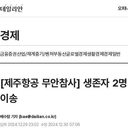
오피
경제
금융
증권
산업/재계
중기/벤처
부동산
글로벌경제
생활경제
경제일반
[제주항공 무안참사] 생존자 2
이송
배수람 기자 (bae@dailian.co.kr)
입력 2024.12.29 23:02 수정 2024.12.30 07:06