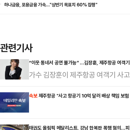
하나금융, 포용금융 가속…"상반기 목표치 60% 집행"
관련기사
“이웃 동네서 공연 불가능” …김장훈, 제주항공 여객기
가수 김장훈이 제주항공 여객기 사고
은 29일 자신의 SNS를 통해 “오늘
관객 여러분들의 깊은 양해를 부탁드
속보
제주항공 "사고 항공기 10억 달러 배상 책임 보험
순천의 이웃 동네이기에 공연을 진행할 
시 한번 순천의 관객 여러분께 넓은 
태권도 올림픽 메달리스트, 강남 한복판 폭행 혐의…