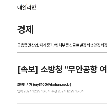
경제
금융
증권
산업/재계
중기/벤처
부동산
글로벌경제
생활경제
[속보] 소방청 "무안공항 
조인영 기자 (ciy8100@dailian.co.kr)
입력 2024.12.29 13:04 수정 2024.12.29 13:04