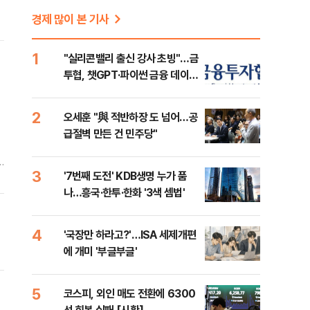
경제 많이 본 기사
1
"실리콘밸리 출신 강사 초빙"…금
투협, 챗GPT·파이썬 금융 데이터
분석 과정 개설
2
오세훈 "與 적반하장 도 넘어…공
급절벽 만든 건 민주당"
3
'7번째 도전' KDB생명 누가 품
을
나…흥국·한투·한화 '3색 셈법'
4
'국장만 하라고?'…ISA 세제개편
에 개미 '부글부글'
낙
5
코스피, 외인 매도 전환에 6300