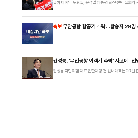
올해 마지막 토요일, 윤석열 대통령 퇴진 찬반 집회가
집회가 비슷한 규모로 집계되면서, 더불어민주당이 전유
축이 된 '윤석열 퇴진 비상행동'은 28일 오후 4시부
은 약 5만 명의 시민이 참가할 것으로 예상했는데, 경
속보
무안공항 항공기 추락…탑승자 28명
권성동, '무안공항 여객기 추락' 사고에 "
권성동 국민의힘 대표 권한대행 겸 원내대표는 29일 
"관련 부처는 전남도와 긴밀히 협력해 인명 구조를 최우
분쯤 전남 무안군 망운면에 위치한 무안국제공항에 여
장비와 인력을 총동원하고, 정확한 탑승객 확인을 통해