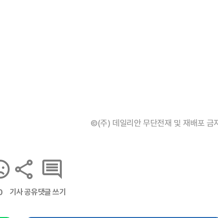
©(주) 데일리안 무단전재 및 재배포 금
기사 공유
댓글 쓰기
0