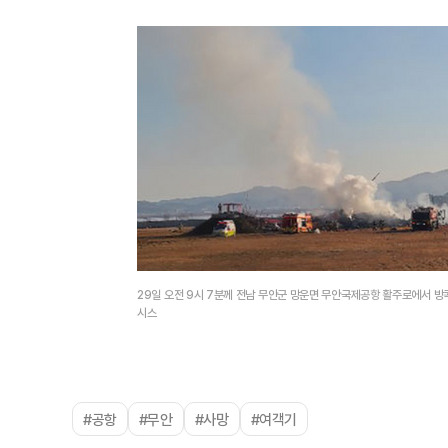
29일 오전 9시 7분께 전남 무안군 망운면 무안국제공항 활주로에서 방
시스
#공항
#무안
#사망
#여객기