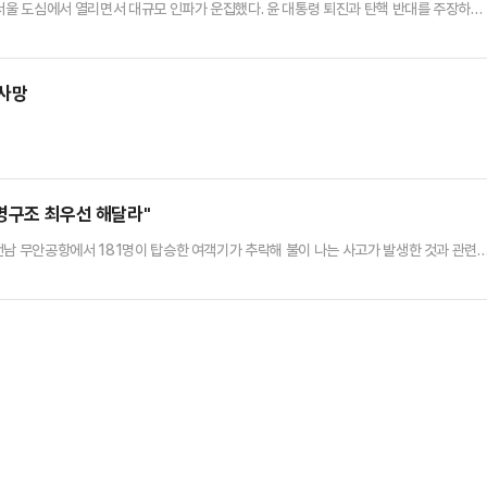
 서울 도심에서 열리면서 대규모 인파가 운집했다. 윤 대통령 퇴진과 탄핵 반대를 주장하는
물처럼 여기던 '광장 정치'가 중대기로에 놓였다는 관측이다.특정 성향 시민단체 등이 
터 서울 종로구 광화문 동십자각에서 윤 대통령의 퇴진을 촉구하는 집회를 개최했다. 주최 
찰 비공식 추산 인원은 오후 5시 기준 4만 명가량으로 집계됐…
 사망
인명구조 최우선 해달라"
전남 무안공항에서 181명이 탑승한 여객기가 추락해 불이 나는 사고가 발생한 것과 관련
선으로 임해달라"고 말했다.권 권한대행은 이날 오전 언론 공지를 통해 "29일 오전 9시 
객기 사고가 발생했다는 속보가 전해지고 있다"면서 이같이 밝혔다.권 권한대행은 "가용
 한 분도 놓치지 않도록 최선을 다해 달라"며 "구조대원의 안전에…