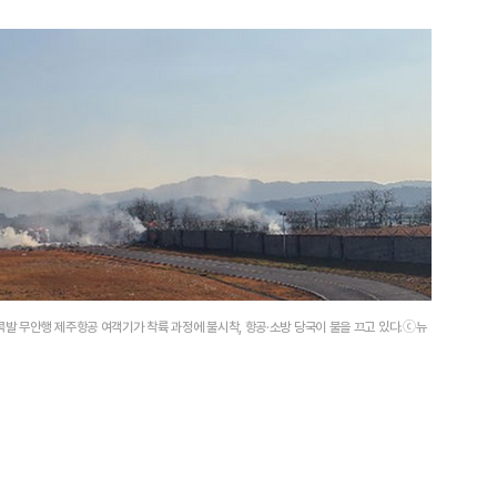
1
[속보] '길이 1.5m' 안동 물
이 출몰…한때 시민 대피 소동
2
"편해서 매일 신었는데"...전
'크록스'의 숨은 위험
3
송영길·김민석, '조희대 탄핵'
콕발 무안행 제주항공 여객기가 착륙 과정에 불시착, 항공·소방 당국이 불을 끄고 있다.ⓒ뉴
법사위원들 "즉시 대법관 제청
4
박지원이 본 호남 당심…"李대
함께한 김민석에 갈 것"
5
SK하이닉스, 주당 375원 
가 주주환원책 3분기 발표