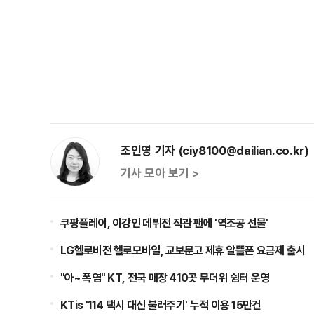
조인영 기자 (ciy8100@dailian.co.kr)
기사 모아 보기 >
쿠팡플레이, 이강인 데뷔전 직관 팬에 '역조공 선물'
LG헬로비전 헬로모바일, 교보문고 제휴 알뜰폰 요금제 출시
"아~ 폭염" KT, 전국 매장 410곳 무더위 쉼터 운영
KTis '114 택시 대신 불러주기' 누적 이용 15만건