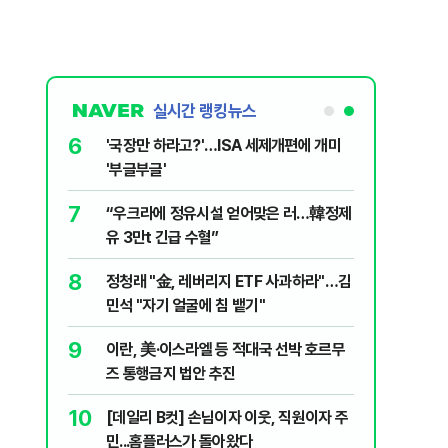
실시간 랭킹뉴스
6
놀이장서 구렁
'국장만 하라고?'…ISA 세제개편에 개미
'부글부글'
7
문가가 경고한
“우크라에 정유시설 얻어맞은 러…韓정제
유 3만t 긴급 수혈”
8
 외치자…與
정청래 "金, 레버리지 ETF 사과하라"…김
하라"
민석 "자기 얼굴에 침 뱉기"
9
통령과 1년
이란, 美·이스라엘 등 적대국 선박 호르무
즈 통행금지 법안 추진
10
분기배당…추
[데일리 B컷] 손님이자 이웃, 직원이자 주
민...홈플러스가 돌아왔다