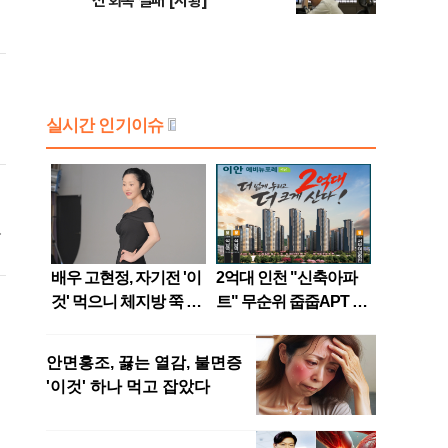
선 회복 실패 [시황]
주
측
7