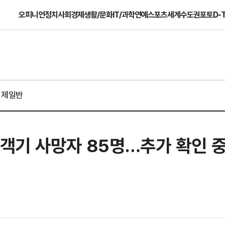
오피니언
정치
사회
경제
생활/문화
IT/과학
연예
스포츠
세계
수도권
포토
D-
경제일반
여객기 사망자 85명…추가 확인 중