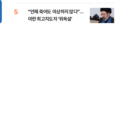
5
10
“언제 죽어도 이상하지 않다”…
[코
이란 최고지도자 ‘위독설’
관망