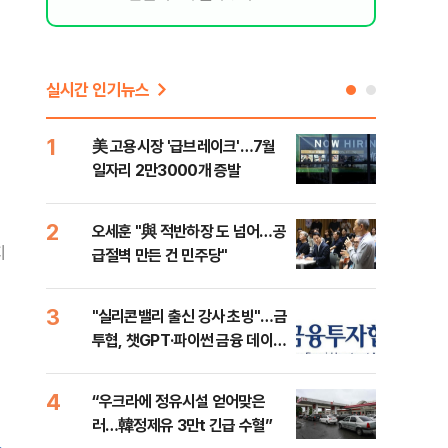
실시간 인기뉴스
1
6
美 고용시장 '급브레이크'…7월
'7
일자리 2만3000개 증발
나…
2
7
오세훈 "與 적반하장 도 넘어…공
[인
지
급절벽 만든 건 민주당"
인사
3
8
"실리콘밸리 출신 강사 초빙"…금
코스
투협, 챗GPT·파이썬 금융 데이터
선 
분석 과정 개설
4
9
“우크라에 정유시설 얻어맞은
'국
러…韓정제유 3만t 긴급 수혈”
에 