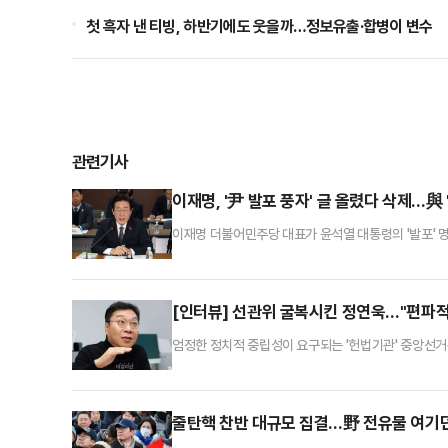
첫 흑자 낸 티빙, 하반기에도 웃을까…정보유출·합병이 변수
관련기사
이재명, '尹 발포 풍자' 글 올렸다 삭제…與
이재명 더불어민주당 대표가 윤석열 대통령의 '발포' 명
한 여객기가 추락한 상황에서 정치지도자로서 아무 생각
향해 쏴라 - 부치&선댄스, 국민을 향해 쏴라! - 윤&
올렸다.김대식 국민의힘 원내수석대변인은 이날 오전 국
[인터뷰] 선관위 굴복시킨 정연욱…"편파적
엄정한 정치적 중립성이 요구되는 '헌법기관' 중앙선거관
담긴 국민의힘 의원들을 향한 비판 현수막은 허용해놓곤 
者)의 경우 윤석열 대통령의 탄핵 인용과 조기 대선 
선을 목적으로 하는 공직선거법상 사전선거운동에 해당
줄탄핵 찬반 대규모 집결…野 전유물 여기던