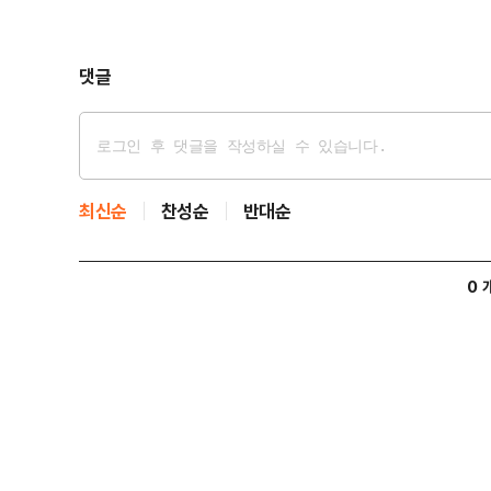
댓글
최신순
찬성순
반대순
0 