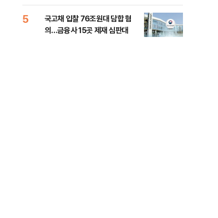
세제개편 해법은
질
5
10
국고채 입찰 76조원대 담합 혐
美민
의…금융사 15곳 제재 심판대
면 