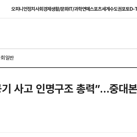
오피니언
정치
사회
경제
생활/문화
IT/과학
연예
스포츠
세계
수도권
포토
D-
사회일반
공기 사고 인명구조 총력”…중대본