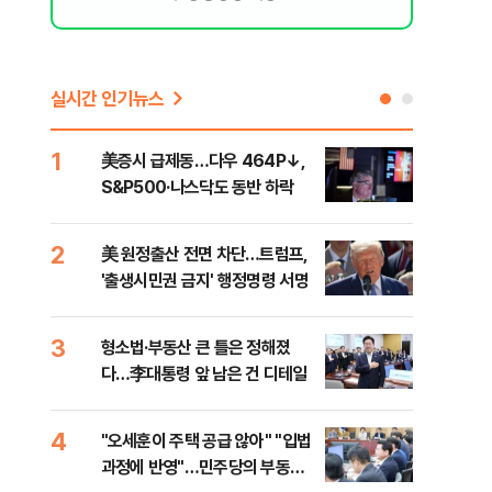
실시간 인기뉴스
1
6
美증시 급제동…다우 464P↓,
오세
S&P500·나스닥도 동반 하락
죄에
혹'
2
7
美 원정출산 전면 차단…트럼프,
근거
'출생시민권 금지' 행정명령 서명
신천
3
8
형소법·부동산 큰 틀은 정해졌
"삼
다…李대통령 앞 남은 건 디테일
中창
4
9
"오세훈이 주택 공급 않아" "입법
"탄
과정에 반영"…민주당의 부동산
'이