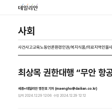
사회
사건사고
교육
노동
언론
환경
인권/복지
식품/의료
지역
인물
최상목 권한대행 “무안 항
세종=데일리안 맹찬호 기자 (maengho@dailian.co.kr)
입력 2024.12.29 12:06 수정 2024.12.29 12:12