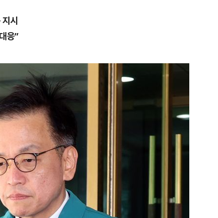
 지시
대응”