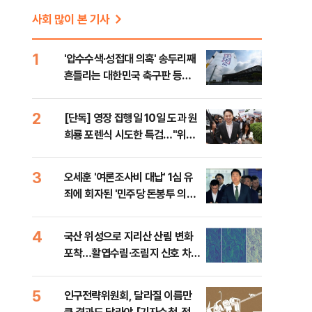
사회 많이 본 기사
1
'압수수색·성접대 의혹' 송두리째
흔들리는 대한민국 축구판 등
[8/7(금) 데일리안 출근길 뉴스]
2
[단독] 영장 집행일 10일 도과 원
희룡 포렌식 시도한 특검…"위법
증거 수집" 지적
3
오세훈 '여론조사비 대납' 1심 유
죄에 회자된 '민주당 돈봉투 의
혹'…왜?
4
국산 위성으로 지리산 산림 변화
포착…활엽수림·조림지 신호 차이
확인
5
인구전략위원회, 달라질 이름만