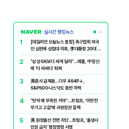
실시간 랭킹뉴스
1
6
[데일리안 오늘뉴스 종합] 축구협회 외국
"아빠, 
인 심판에 성접대 의혹, 李대통령 20대 지
640마력
지율 하락 의식했나, 삼전닉스 올인은 금
2
7
"삼성·SK보다 싸게 달라"…애플, 中창신
"오세훈이
물, SK하이닉스 프리마켓 시초가 논란 재
에 '더 비싸다' 퇴짜
반영"…
점화, 김민석 "과반 승리 가능성 99%" 등
3
8
美증시 급제동…다우 464P↓,
병력난 우
S&P500·나스닥도 동반 하락
투입…중
4
9
"탄약 왜 부족한 거야"…트럼프, '이란전
오세훈 '
무기고 고갈'에 국방장관 질책
된 '민주
5
10
美 원정출산 전면 차단…트럼프, '출생시
형소법·
민권 금지' 행정명령 서명
령 앞 남