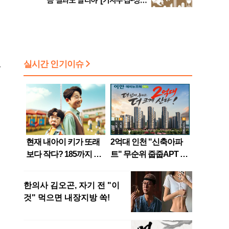
큼 결과도 달라야 [기자수첩-정책
경제]
추