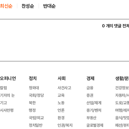
최신순
찬성순
반대순
0 개의 댓글 전
오피니언
정치
사회
경제
생활/문
칼럼
청와대
사건사고
금융
건강정보
기자의 눈
국회/정당
교육
증권
자동차/
기고
북한
노동
산업/재계
도로/교
시사만평
행정
언론
중기/벤처
여행/레
국방/외교
환경
부동산
음식/맛
정치일반
인권/복지
글로벌경제
패션/뷰