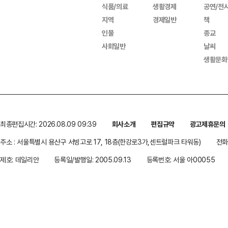
식품/의료
생활경제
공연/전
지역
경제일반
책
인물
종교
사회일반
날씨
생활문화
최종편집시간: 2026.08.09 09:39
회사소개
편집규약
광고제휴문의
주소 : 서울특별시 용산구 서빙고로 17, 18층(한강로3가,센트럴파크 타워동)
전화 
제호: 데일리안
등록일/발행일: 2005.09.13
등록번호: 서울 아00055