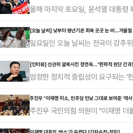
올해 마지막 토요일, 윤석열 대통령 
서 대규모 인파가 운집했다. 윤 대
비슷한 규모로 집계되면서, 더불어민
[오늘 날씨] 낮부터 평년기온 회복 곳곳 눈·비...겨울
일요일인 오늘 날씨는 전국이 강추위 
중대기로에 놓였다는 관측이다.특정 
을 되찾겠다. 아침까지 충남권과 전라
퇴진 비상행동'은 28일 오후 4시부
상된다.기상청은 "중부 내륙을 중심으
[인터뷰] 선관위 굴복시킨 정연욱…"편파적 판단 간과
대통령의 퇴진을 촉구하는 집회를 개최
엄정한 정치적 중립성이 요구되는 
바람도 강하게 불어 춥겠다"라며 "
참가할 것으로 예상했는데, 경찰 비공
편파성 및 표현의 자유 침해 논란에 휩
겠고 빙판길과 도로 살얼음이 나타나
량으로 집계됐…
민의힘 의원들을 향한 비판 현수막은 
주진우 "이재명 미소, 민주당 민낯 그대로 보여준 '역사적
남, 전북에는 눈 1㎝ 안팎 또는 비
주진우 국민의힘 의원이 "이재명 더
다!' 문구의 현수막은 게시 불허 판
안 이어진 추위는 이날부터 평년(최저 
민낯을 그대로 국민 앞에 보여준 '역
열 대통령의 탄핵 인용과 조기 대선 
회복하며 …
이재명 대표의 '썩소'가 두렵다 [기자수첩-정치]