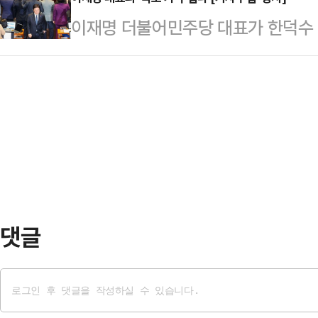
28일 자신의 SNS에서 "무너지는 
주당 대표가 출마할 가능성까지 고려
이재명 더불어민주당 대표가 한덕수
정과 이재명 민주당 대표의 득의양양
선거법상 사전선거운동에 해당한다는
렸다. 이 나라는 대통령 권한대행의 
다.앞서 이재명 대표는 지난 27일 
정연욱 국민의힘 의원…
접어들었다.일본 최대 뉴스통신사 교
서 한덕수 대통령 권한대행 탄핵소추
야당 더불어민주당의 주도로 대통령
소 지으며 이동하는 모습이 포착됐다
추안을 가결시켰다"며 "윤석열 대통
즐거웠는가. 국민 …
지 탄핵한 것은 초유의 사태라, 국정
다.일본의 3대 중앙일간지 중의 하
新聞)은 '부총리가 대통령 대…
댓글