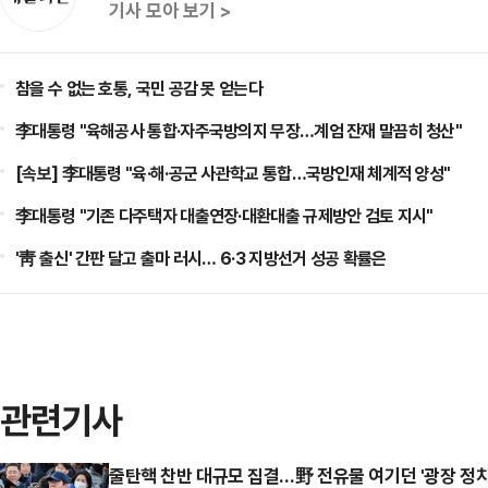
기사 모아 보기 >
참을 수 없는 호통, 국민 공감 못 얻는다
李대통령 "육해공사 통합·자주국방의지 무장…계엄 잔재 말끔히 청산"
[속보] 李대통령 "육·해·공군 사관학교 통합…국방인재 체계적 양성"
李대통령 "기존 다주택자 대출연장·대환대출 규제방안 검토 지시"
'靑 출신' 간판 달고 출마 러시… 6·3 지방선거 성공 확률은
관련기사
줄탄핵 찬반 대규모 집결…野 전유물 여기던 '광장 정치