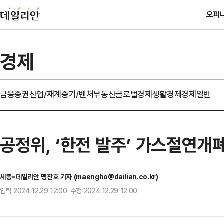
오피
경제
금융
증권
산업/재계
중기/벤처
부동산
글로벌경제
생활경제
경제일반
공정위, ‘한전 발주’ 가스절연개
세종=데일리안 맹찬호 기자 (maengho@dailian.co.kr)
입력 2024.12.29 12:00 수정 2024.12.29 12:00