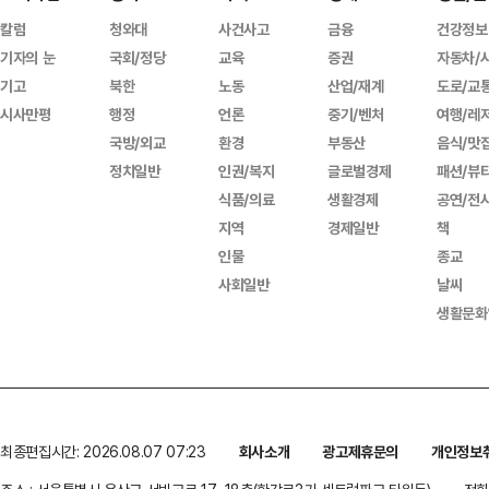
칼럼
청와대
사건사고
금융
건강정보
기자의 눈
국회/정당
교육
증권
자동차/
기고
북한
노동
산업/재계
도로/교
시사만평
행정
언론
중기/벤처
여행/레
국방/외교
환경
부동산
음식/맛
정치일반
인권/복지
글로벌경제
패션/뷰
식품/의료
생활경제
공연/전
지역
경제일반
책
인물
종교
사회일반
날씨
생활문화
최종편집시간: 2026.08.07 07:23
회사소개
광고제휴문의
개인정보