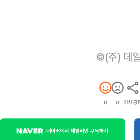
©(주) 데
기사 공
0
0
네이버에서 데일리안 구독하기