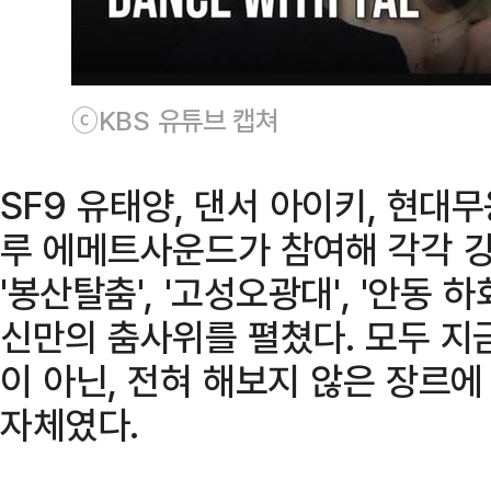
ⓒKBS 유튜브 캡쳐
SF9 유태양, 댄서 아이키, 현대
루 에메트사운드가 참여해 각각 강
'봉산탈춤', '고성오광대', '안동
신만의 춤사위를 펼쳤다. 모두 지
이 아닌, 전혀 해보지 않은 장르
자체였다.