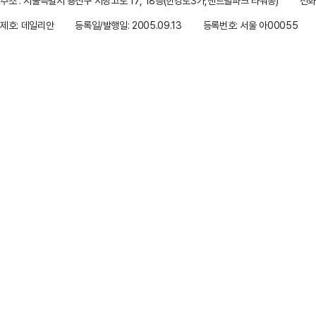
주소 : 서울특별시 용산구 서빙고로 17, 18층(한강로3가,센트럴파크 타워동)
전화 
제호: 데일리안
등록일/발행일: 2005.09.13
등록번호: 서울 아00055