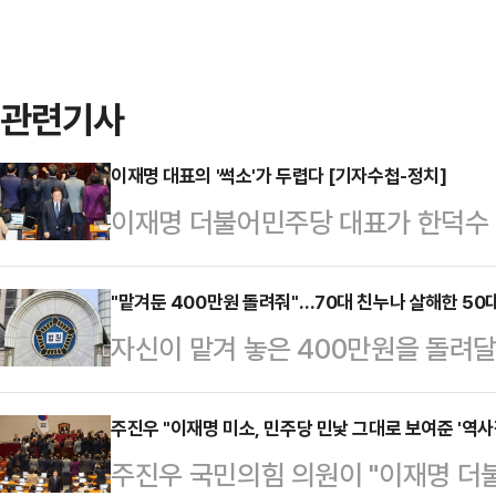
관련기사
이재명 대표의 '썩소'가 두렵다 [기자수첩-정치]
이재명 더불어민주당 대표가 한덕수
렸다. 이 나라는 대통령 권한대행의 
접어들었다.일본 최대 뉴스통신사 교
"맡겨둔 400만원 돌려줘"…70대 친누나 살해한 50
자신이 맡겨 놓은 400만원을 돌려달
야당 더불어민주당의 주도로 대통령
한 혐의로 기소된 동생이 항소심에서
추안을 가결시켰다"며 "윤석열 대통
계에 따르면 수원고법 형사2-2부(
주진우 "이재명 미소, 민주당 민낯 그대로 보여준 '역사적
지 탄핵한 것은 초유의 사태라, 국정
주진우 국민의힘 의원이 "이재명 더
살인 혐의로 기소돼 1심에서 징역 1
다.일본의 3대 중앙일간지 중의 하