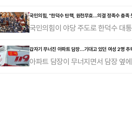
민낯을 그대로 국민 앞에 보여준 '역
공판에서 원심 양형을 유지했다.A씨는
新聞)은 '부총리가 대통령 대…
28일 자신의 SNS에서 "무너지는 
국민의힘, "한덕수 탄핵, 원천무효…의결 정족수 충족 못
지에서 B씨에게 폭력을 행사해 숨지
국민의힘이 야당 주도로 한덕수 대
정과 이재명 민주당 대표의 득의양양
는 피해자에게 "내가 맡겨 놓은 40
결되자 표결 자체가 '원천무효'라며
다.앞서 이재명 대표는 지난 27일 
자가 "네가…
일 논평을 통해 "민주당의 29번째 
갑자기 무너진 아파트 담장…기대고 있던 여성 2명 추
서 한덕수 대통령 권한대행 탄핵소추
아파트 담장이 무너지면서 담장 옆에
결 정족수도 충족하지 못한 '졸속탄핵'
소 지으며 이동하는 모습이 포착됐다
가 발생했다.28일 연합뉴스에 따르면
서 국민의힘은 원천무효 졸속탄핵에 
즐거웠는가. 국민 …
쯤 광주 북구 용봉동의 한 아파트 인근
력정지가처분’을 신청했다.서 원내대변
ｍ 아래로 추락하는 사고가 발생했다
태'를 위한 민주당의 '권한대행 탄핵
다쳐 병원으로 이송됐으나, 다행히 
다"며 "헌법재…
자들이 기대고 있던 담장이 갑자기 