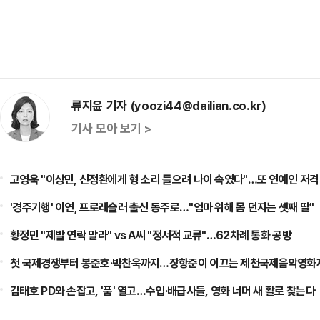
류지윤 기자 (yoozi44@dailian.co.kr)
기사 모아 보기 >
고영욱 "이상민, 신정환에게 형 소리 들으려 나이 속였다"…또 연예인 저격
'경주기행' 이연, 프로레슬러 출신 동주로…"엄마 위해 몸 던지는 셋째 딸"
황정민 "제발 연락 말라" vs A씨 "정서적 교류"…62차례 통화 공방
첫 국제경쟁부터 봉준호·박찬욱까지…장항준이 이끄는 제천국제음악영화제
김태호 PD와 손잡고, '품' 열고…수입·배급사들, 영화 너머 새 활로 찾는다