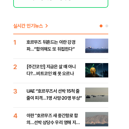
실시간 인기뉴스
1
6
호르무즈 뒤흔드는 이란 강경
‘3
파…“합의해도 또 뒤집힌다”
공기
2
7
[주간코인] 지금은 살 때 아니
‘탄
다?…비트코인 왜 못 오르나
“유
3
8
UAE “호르무즈서 선박 15척 줄
이란
줄이 피격…1명 사망·20명 부상”
호르
4
9
이란 "호르무즈 새 중간항로 합
입추
의…선박 상당수 우리 영해 지난
질환