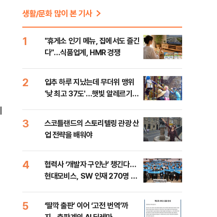
생활/문화 많이 본 기사
1
"휴게소 인기 메뉴, 집에서도 즐긴
다"…식품업계, HMR 경쟁
2
입추 하루 지났는데 무더위 맹위
'낮 최고 37도'…햇빛 알레르기
증상·집에서 할 수 있는 치료법
지
[오늘 날씨]
3
스코틀랜드의 스토리텔링 관광 산
업 전략을 배워야
4
협력사 ‘개발자 구인난’ 챙긴다…
현대모비스, SW 인재 270명 육
성
5
‘딸깍 출판’ 이어 ‘고전 번역’까