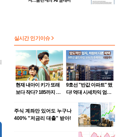
지…출판계의 AI 딜레마
지