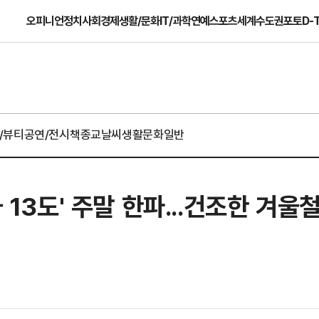
오피니언
정치
사회
경제
생활/문화
IT/과학
연예
스포츠
세계
수도권
포토
D-
/뷰티
공연/전시
책
종교
날씨
생활문화일반
하 13도' 주말 한파...건조한 겨