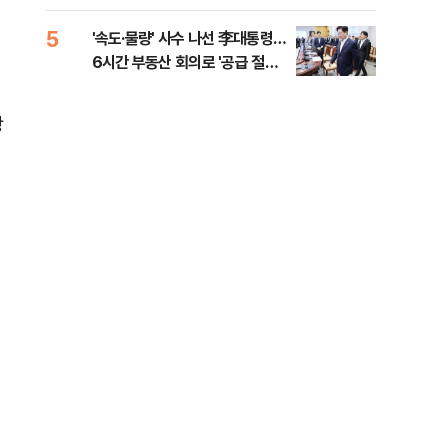
다"
5
10
'속도·물량' 사수 나선 李대통령…
[단
6시간 부동산 회의로 '공급 절벽'
1%
타개 총력전
광