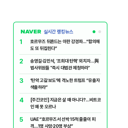
실시간 랭킹뉴스
1
6
호르무즈 뒤흔드는 이란 강경파…“합의해
입추 하루
도 또 뒤집힌다”
37도'…
있는 치료
2
7
송영길·김민석, '조희대 탄핵' 외치자…與
AI '쌀'
법사위원들 "즉시 대법관 제청하라"
8
지구촌 덮
3
‘탄약 고갈 보도’에 격노한 트럼프 “유출자
기도 끊
색출하라”
9
“우크라
4
[주간코인] 지금은 살 때 아니다?…비트코
정제유 3
인 왜 못 오르나
10
'속도·물
5
UAE “호르무즈서 선박 15척 줄줄이 피
부동산 회
격…1명 사망·20명 부상”