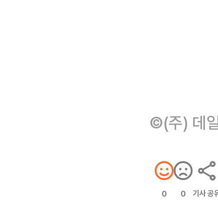
©(주) 데
기사 공
0
0