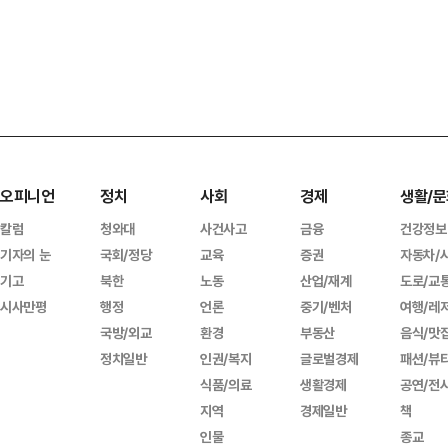
오피니언
정치
사회
경제
생활/문
칼럼
청와대
사건사고
금융
건강정보
기자의 눈
국회/정당
교육
증권
자동차/
기고
북한
노동
산업/재계
도로/교
시사만평
행정
언론
중기/벤처
여행/레
국방/외교
환경
부동산
음식/맛
정치일반
인권/복지
글로벌경제
패션/뷰
식품/의료
생활경제
공연/전
지역
경제일반
책
인물
종교