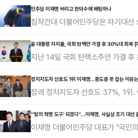
민주당 이재명 버리고 한덕수에 배팅하나
짐작건대 더불어민주당은 차기대선 승
를 포기한 모양이다. 대신 집어 든 것
측 아닌가? 이 대표는 도덕적 법적 
윤 대통령 지지율, 국회 탄핵안 가결 후 30%대 회복 
지난 14일 국회 탄핵소추안 가결 후
여론조사에서 압도적 원톱이지만 그게
반 상승했다. 여야의 극단적 대립 속 
대선 때도 그는 대통령 당선이 떼어
보수층이 결집한 영향으로 보인다.
정치지도자 선호도 1위 이재명…중도층 못 잡는 이유
었다. 그러나 결과는 패배였다.당시
장래 정치지도자 선호도 37%, 1위
공정㈜에 의뢰해 지난 23~24일 이
대 총선에서 민주당이 확보한 압도적
국민의 시각이다. 의견 유보 비율 35
대한 지지율은 30.4%(매우 지지 2
으로 나타날 가능성…
민심의 현 주소다. 지난 3일 비상계
"'빛의 혁명 도구' 되겠다"…이재명, 사실상 조기 대선
'지지하지 않는다'는 응답은 68.2%
이재명 더불어민주당 대표가 "국민의
대표를 향한 중도층의 표심은 제자리
않는 편 5.7%)였다. 직전 조사(9