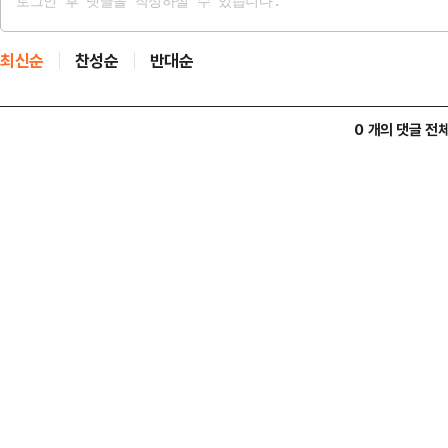
최신순
찬성순
반대순
0 개의 댓글 전