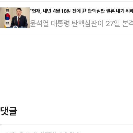
에 따라 빛의 혁명을 위한 유용한 도
여론조사와 중도층 지지 장애물의 원
석열 대통령 탄핵 인용 가능성, 조기
"헌재, 내년 4월 18일 전에 尹 탄핵심판 결론 내기 위
야 대권 주자를 합해 부동의 대권주자
윤석열 대통령 탄핵심판이 27일 본
권 도전을 선언한 것으로 풀이된다.
일부터 19일까지 100% 무선전화
고 국회 측은 신속히 할 것을, 윤 
'내란사태 대국민성명'을 통해 "국민
갈 정치지도…
면서 헌재의 선택이 주목된다. 법조계
나가겠다"고 말했다.이 대표의 대국
헌법재판관 임기가 끝나기 전에 심판
덕수 대통령 권한대행 국무총리의 탄
를 진행해나갈 가능성이 높다고 전망
서 이 대표는 "내…
는 조속히 헌법재판관 임명 절차를 진
는 신속한 대리인 선임과 의견서 제출
조계에 따르면 헌…
댓글