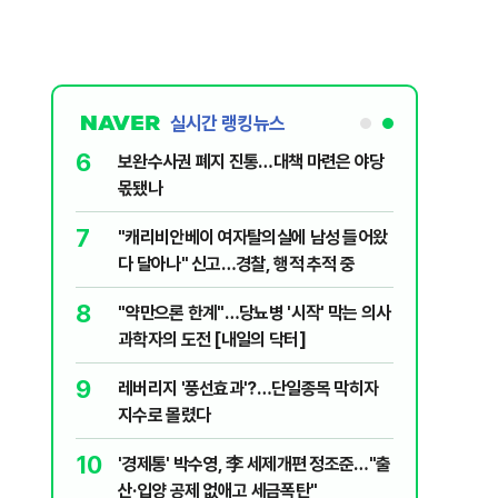
실시간 랭킹뉴스
6
 의식했
보완수사권 폐지 진통…대책 마련은 야당
낮춰야"
몫됐나
7
데 비난받은
"캐리비안베이 여자탈의실에 남성 들어왔
다 달아나" 신고…경찰, 행적 추적 중
8
구협회 외국
"약만으론 한계"…당뇨병 '시작' 막는 의사
령 20대 지
과학자의 도전 [내일의 닥터]
 올인은 금
9
 유죄에 회자
레버리지 '풍선효과'?…단일종목 막히자
가 논란 재
지수로 몰렸다
 99%" 등
10
월드컵 예선
'경제통' 박수영, 李 세제개편 정조준…"출
산·입양 공제 없애고 세금폭탄"