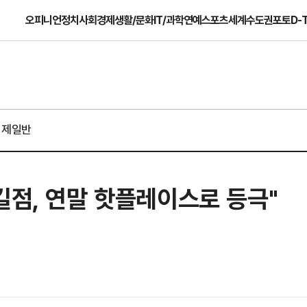
오피니언
정치
사회
경제
생활/문화
IT/과학
연예
스포츠
세계
수도권
포토
D-
경제일반
길점, 연말 핫플레이스로 등극"