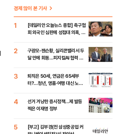
경제 많이 본 기사
1
[데일리안 오늘뉴스 종합] 축구협
회 외국인 심판에 성접대 의혹, 李
대통령 20대 지지율 하락 의식했
나, 삼전닉스 올인은 금물, SK하
2
구광모-젠슨황, 실리콘밸리서 두
이
이닉스 프리마켓 시초가 논란 재
달 만에 회동…피지컬AI 협력 논
점화, 김민석 "과반 승리 가능성
의
99%" 등
3
퇴직은 50세, 연금은 65세부
터?…청년, 명품·여행 대신 노후
준비 [Now 2.30]
4
선거 겨냥한 증시정책…제 발등
찍은 이재명 정부
5
[부고] 김부경(전 삼성중공업 커