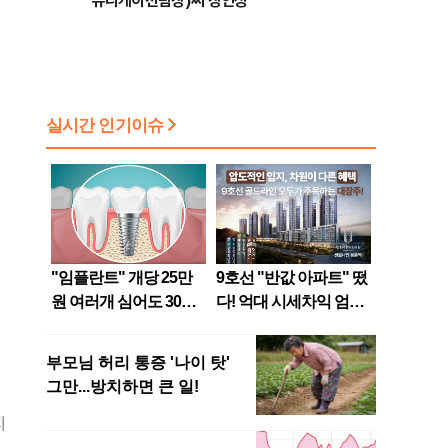
뮤니케이션팀장)씨 장인상
지