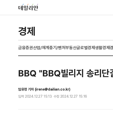
경제
금융
증권
산업/재계
중기/벤처
부동산
글로벌경제
생활경제
BBQ "BBQ빌리지 송리단
임유정 기자 (irene@dailian.co.kr)
입력 2024.12.27 15:13 수정 2024.12.27 15:16