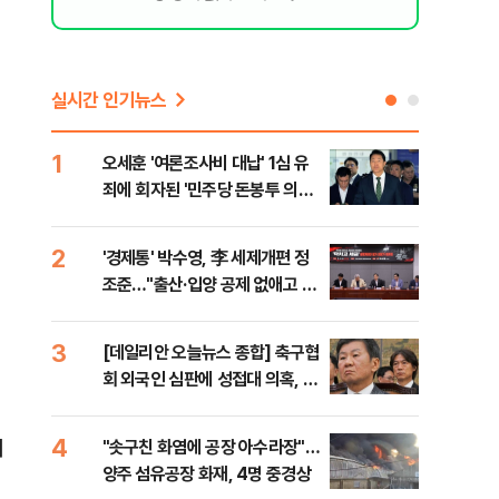
실시간 인기뉴스
1
6
오세훈 '여론조사비 대납' 1심 유
구광
죄에 회자된 '민주당 돈봉투 의
달 
혹'…왜?
의
2
7
'경제통' 박수영, 李 세제개편 정
외국
조준…"출산·입양 공제 없애고 세
컵 
금폭탄"
민낯
3
8
[데일리안 오늘뉴스 종합] 축구협
美,
회 외국인 심판에 성접대 의혹, 李
협에
대통령 20대 지지율 하락 의식했
나, 삼전닉스 올인은 금물, SK하
4
9
메
"솟구친 화염에 공장 아수라장"…
국민
이닉스 프리마켓 시초가 논란 재
양주 섬유공장 화재, 4명 중경상
장관
점화, 김민석 "과반 승리 가능성