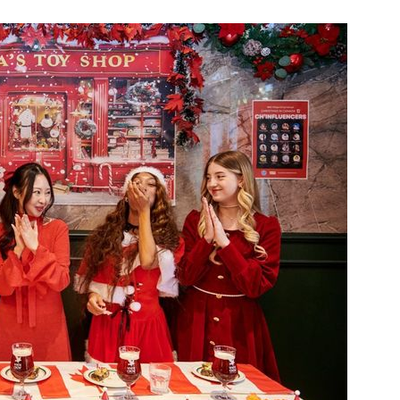
1
李대통령, 20대 지지율 하락
나…"청년 보편적 지원 문턱 
2
지진에 3000만원 기부했는
日 여성...무슨 일?
3
[데일리안 오늘뉴스 종합] 축
인 심판에 성접대 의혹, 李대통
지율 하락 의식했나, 삼전닉스
4
오세훈 '여론조사비 대납' 1심
물, SK하이닉스 프리마켓 시초
된 '민주당 돈봉투 의혹'…왜?
점화, 김민석 "과반 승리 가능성
5
외국인 심판에 성접대 의혹…
까지 얽힌 축구협회 '충격 민낯’