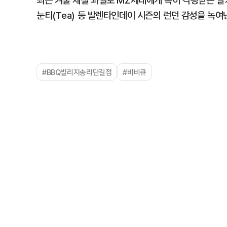
최근 겨울 제철 과일로 MZ세대에게 특히 각광받는 딸
눈티(Tea) 등 발렌타인데이 시즌의 런던 감성을 녹여
#BBQ빌리지송리단길점
#비비큐