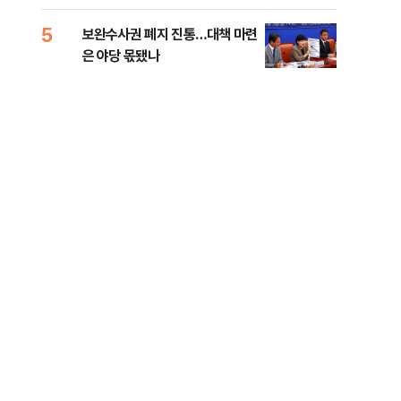
록 
99%" 등
5
10
보완수사권 폐지 진통…대책 마련
李대
은 야당 몫됐나
식했
낮춰