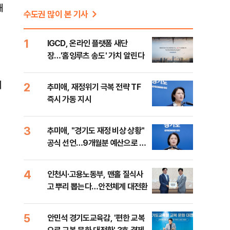
해
수도권 많이 본 기사
1
IGCD, 온라인 플랫폼 새단
장…'홈잉루츠 송도' 가치 알린다
의
2
추미애, 재정위기 극복 전략 TF
즉시 가동 지시
3
추미애, "경기도 재정 비상 상황"
공식 선언…9개월분 예산으로 민
생사업 중단
4
인천시·고용노동부, 맨홀 질식사
고 뿌리 뽑는다…안전체계 대전환
5
안민석 경기도교육감, '편한 교복