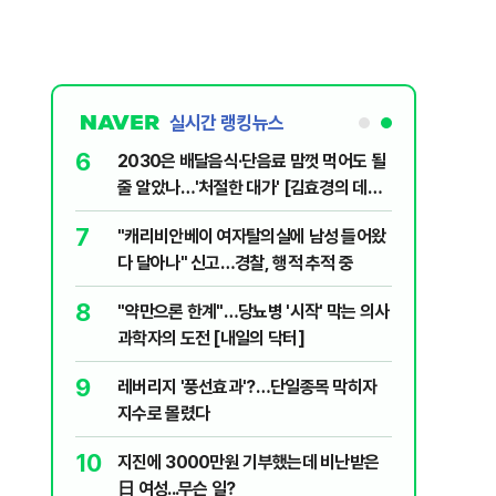
실시간 랭킹뉴스
6
플, 中창신
2030은 배달음식·단음료 맘껏 먹어도 될
줄 알았나…'처절한 대가' [김효경의 데일
리 헬스]
7
구협회 외국
"캐리비안베이 여자탈의실에 남성 들어왔
령 20대 지
다 달아나" 신고…경찰, 행적 추적 중
 올인은 금
8
 유죄에 회자
"약만으론 한계"…당뇨병 '시작' 막는 의사
가 논란 재
과학자의 도전 [내일의 닥터]
 99%" 등
9
 의식했
레버리지 '풍선효과'?…단일종목 막히자
낮춰야"
지수로 몰렸다
10
리째 흔들리는
지진에 3000만원 기부했는데 비난받은
日 여성...무슨 일?