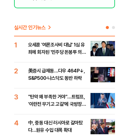
실시간 인기뉴스
1
6
오세훈 '여론조사비 대납' 1심 유
형소
죄에 회자된 '민주당 돈봉투 의
다…
혹'…왜?
2
7
美증시 급제동…다우 464P↓,
[단
S&P500·나스닥도 동반 하락
희룡
증거
3
8
"탄약 왜 부족한 거야"…트럼프,
美 
'이란전 무기고 고갈'에 국방장관
'출
질책
4
9
中, 중동 대신 러시아로 갈아탔
"오
다…원유 수입 대폭 확대
과정