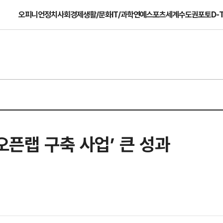
오피니언
정치
사회
경제
생활/문화
IT/과학
연예
스포츠
세계
수도권
포토
D-
오픈랩 구축 사업’ 큰 성과