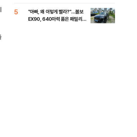
세제
시
5
10
"아빠, 왜 이렇게 빨라?"…볼보
병력
EX90, 640마력 품은 패밀리카
60
[시승기]
40
들