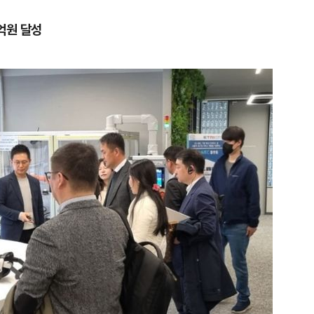
억원 달성
1
"삼성·SK보다 싸게 달라"…애
에 '더 비싸다' 퇴짜
2
[데일리안 오늘뉴스 종합] 축
인 심판에 성접대 의혹, 李대통
지율 하락 의식했나, 삼전닉스
3
오세훈 '여론조사비 대납' 1심
물, SK하이닉스 프리마켓 시초
된 '민주당 돈봉투 의혹'…왜?
점화, 김민석 "과반 승리 가능성
4
李대통령, 20대 지지율 하락
나…"청년 보편적 지원 문턱 
5
'압수수색·성접대 의혹' 송두
대한민국 축구판