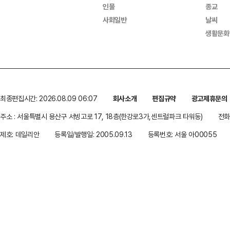
인물
종교
사회일반
날씨
생활문화
최종편집시간: 2026.08.09 06:07
회사소개
편집규약
광고제휴문의
주소 : 서울특별시 용산구 서빙고로 17, 18층(한강로3가,센트럴파크 타워동)
전화 
제호: 데일리안
등록일/발행일: 2005.09.13
등록번호: 서울 아00055