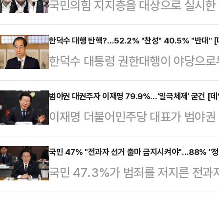
국민의힘 지지층을 대상으로 실시한 
공정㈜에 의뢰해 지난 23~24일 이
세훈 서울특별시장과 한동훈 국민의힘
대한 지지율은 30.4%(매우 지지 2
전 국토교통부 장관이 오차범위(±3.1
한덕수 대행 탄핵?…52.2% "찬성" 40.5% "반대"
'지지하지 않는다'는 응답은 68.2%
한덕수 대통령 권한대행이 야당으로부
뚜렷한 것으로 나타났다. 12·3 계엄
않는 편 5.7%)였다. 직전 조사(9
탄핵 찬반에 관한 국민 여론도 지지 
대선 구도가 4파전으로 재편되고 있
으로 나타났다.데일리안이 여론조사
범야권 대권주자 이재명 79.9%…'일극체제' 굳건 [
사 전문기관 여론조사공정㈜에 의뢰해 
이재명 더불어민주당 대표가 범야권 
난 23~24일 이틀간 100% 무선 
ARS 방식으로 여당 지지층 307명
지위를 굳건히 하고 있는 모습이다. 
반 의견을 물은 결과, 52.2%가 "찬
사한 결…
표를 선택한 것으로 나타났다. 이 
국민 47% "전과자 선거 출마 금지시켜야"…88% "정
다"고 답했다. "잘 모르겠다"고 답한
국민 47.3%가 범죄를 저지른 전과
올린 야권 잠룡들보다 많게는 159배
민주당은 한 대행이 내란 일반 특검법
선거 등 각종 선출직 선거에 출마하
기록했다.데일리안이 여론조사 전문
고 재의…
로 나타났다. 아울러 국민 87.8%
23~24일 이틀 간 100% 무선 A