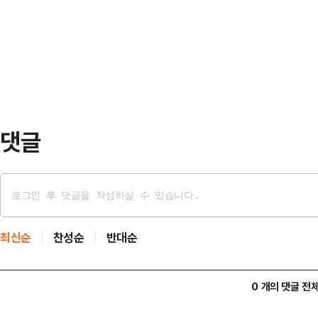
지 않는다고 생각하고 있는 것으로
적합하다고 생각하는지를 물은 결과,
관 여론조사공정㈜에 의뢰해 지난 23~
도 79.9%를 차…
과자가 각종 선출직 선거에 출마하지
각하는가'를 물어본 결과, 47.3%는
답은 36.9…
댓글
최신순
찬성순
반대순
0 개의 댓글 전