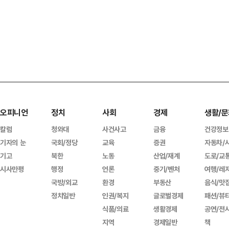
오피니언
정치
사회
경제
생활/문
칼럼
청와대
사건사고
금융
건강정보
기자의 눈
국회/정당
교육
증권
자동차/
기고
북한
노동
산업/재계
도로/교
시사만평
행정
언론
중기/벤처
여행/레
국방/외교
환경
부동산
음식/맛
정치일반
인권/복지
글로벌경제
패션/뷰
식품/의료
생활경제
공연/전
지역
경제일반
책