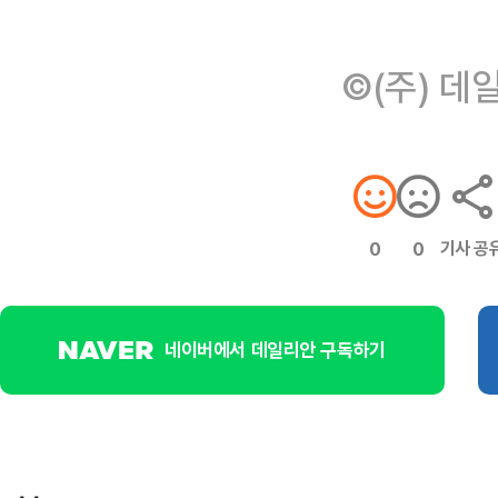
©(주) 데
기사 공
0
0
네이버에서 데일리안 구독하기