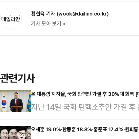
황현욱 기자 (wook@dailian.co.kr)
기사 모아 보기 >
관련기사
윤 대통령 지지율, 국회 탄핵안 가결 후 30%대 회복 
지난 14일 국회 탄핵소추안 가결 후
반 상승했다. 여야의 극단적 대립 속 
보수층이 결집한 영향으로 보인다.
오세훈 19.0%·한동훈 18.8%·홍준표 17.4%·원희
사]