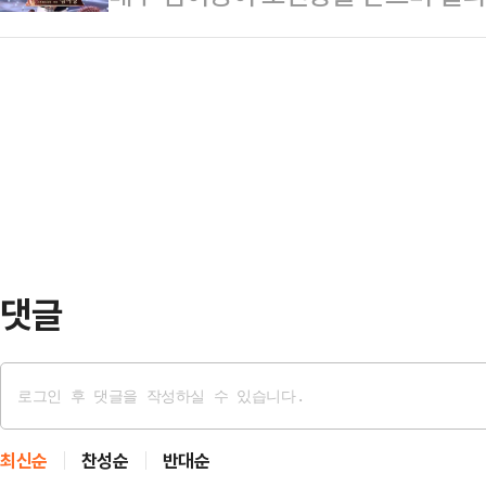
에 계신 우리 보수의 여러 지도자 
상암동 SBS프리즘타워에서 열린 20
노력을 많…
영이 '7인의 부활'로 조연상을 받았
렵고 어수선한 시기에 이렇게 서로를 
는 자리가 마련된 것은 감사한 일인 
도 못했던 상이라 떨리는데 뜻깊은 큰
"무엇보다도 '7인의 탈출'을 탄생시켜
분들,…
댓글
최신순
찬성순
반대순