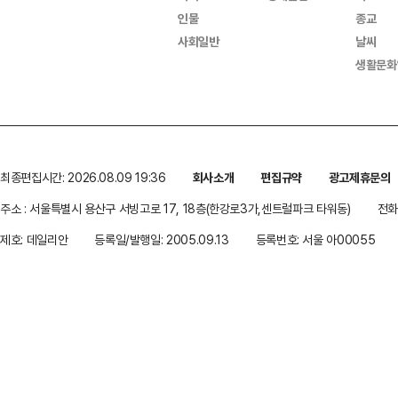
인물
종교
사회일반
날씨
생활문화
최종편집시간: 2026.08.09 19:36
회사소개
편집규약
광고제휴문의
주소 : 서울특별시 용산구 서빙고로 17, 18층(한강로3가,센트럴파크 타워동)
전화 
제호: 데일리안
등록일/발행일: 2005.09.13
등록번호: 서울 아00055