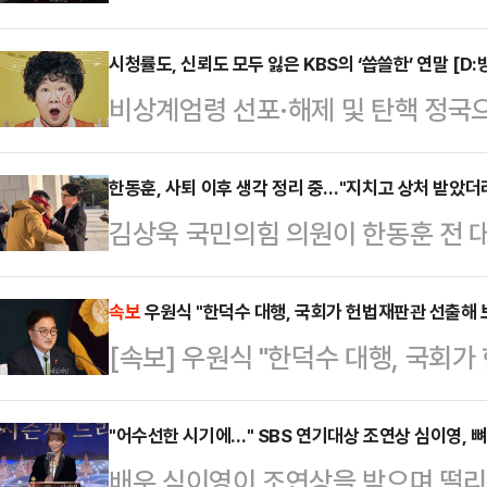
상정하지 않은 한덕수 대통령 권한대
힌 가운데, 국민의힘은 "(민주당이) 
시청률도, 신뢰도 모두 잃은 KBS의 ‘씁쓸한’ 연말 [D:
비상계엄령 선포·해제 및 탄핵 정국
일 국무회의에서는 '쌍특검법'이 안건
들이 결방했지만 이 틈을 뉴스 특보
민의힘은 일단 한덕수 대행에 거부권
역할’을 다시금 상기시키고 있다. 이
한동훈, 사퇴 이후 생각 정리 중…"지치고 상처 받았더
당 일각에서는 민주당이 발의한 특
김상욱 국민의힘 의원이 한동훈 전 
들의 떨어진 신뢰도를 입증했으며, 
체 발의하자는 주장도 나오고 있어 
을 하기보다, 많이 지치고 상처를 많
상식에 대한 기대감도 크지 않은 상
있다.권성동 국민의힘 …
을 정리하는 단계로 알고 있다"고 전
속보
우원식 "한덕수 대행, 국회가 헌법재판관 선출해 
지난 14일, MBC는 뉴스 특보로 
[속보] 우원식 "한덕수 대행, 국회
'정치시그널'과의 인터뷰에서 '한 전 
입증했다. 평균 6% 내외의 시청률을
났다고 연락을 못할 이유는 없다"며 
의 시청률을 기록…
"어수선한 시기에…" SBS 연기대상 조연상 심이영, 
하게 우리 보수의 선배 원로 정치인 
배우 심이영이 조연상을 받으며 떨리