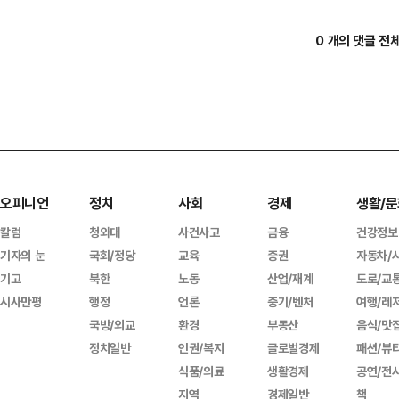
0 개의 댓글 전
오피니언
정치
사회
경제
생활/문
칼럼
청와대
사건사고
금융
건강정보
기자의 눈
국회/정당
교육
증권
자동차/
기고
북한
노동
산업/재계
도로/교
시사만평
행정
언론
중기/벤처
여행/레
국방/외교
환경
부동산
음식/맛
정치일반
인권/복지
글로벌경제
패션/뷰
식품/의료
생활경제
공연/전
지역
경제일반
책