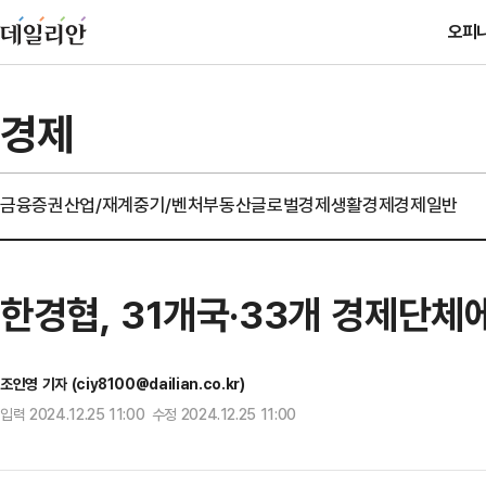
오피
경제
금융
증권
산업/재계
중기/벤처
부동산
글로벌경제
생활경제
경제일반
한경협, 31개국·33개 경제단체
조인영 기자 (ciy8100@dailian.co.kr)
입력 2024.12.25 11:00 수정 2024.12.25 11:00