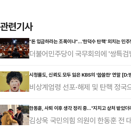
관련기사
"돈 입금하라는 조폭이냐"…'한덕수 탄핵' 외치는 민주
더불어민주당이 국무회의에 '쌍특검법
상정하지 않은 한덕수 대통령 권한대
힌 가운데, 국민의힘은 "(민주당이) 
시청률도, 신뢰도 모두 잃은 KBS의 ‘씁쓸한’ 연말 [D:
비상계엄령 선포·해제 및 탄핵 정국
일 국무회의에서는 '쌍특검법'이 안건
들이 결방했지만 이 틈을 뉴스 특보
민의힘은 일단 한덕수 대행에 거부권
역할’을 다시금 상기시키고 있다. 이
한동훈, 사퇴 이후 생각 정리 중…"지치고 상처 받았더
당 일각에서는 민주당이 발의한 특
김상욱 국민의힘 의원이 한동훈 전 
들의 떨어진 신뢰도를 입증했으며, 
체 발의하자는 주장도 나오고 있어 