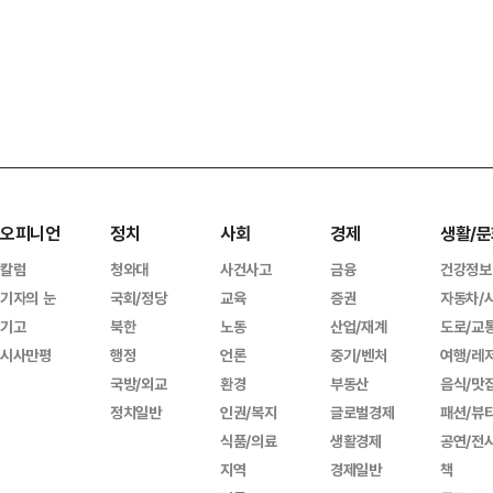
오피니언
정치
사회
경제
생활/문
칼럼
청와대
사건사고
금융
건강정보
기자의 눈
국회/정당
교육
증권
자동차/
기고
북한
노동
산업/재계
도로/교
시사만평
행정
언론
중기/벤처
여행/레
국방/외교
환경
부동산
음식/맛
정치일반
인권/복지
글로벌경제
패션/뷰
식품/의료
생활경제
공연/전
지역
경제일반
책