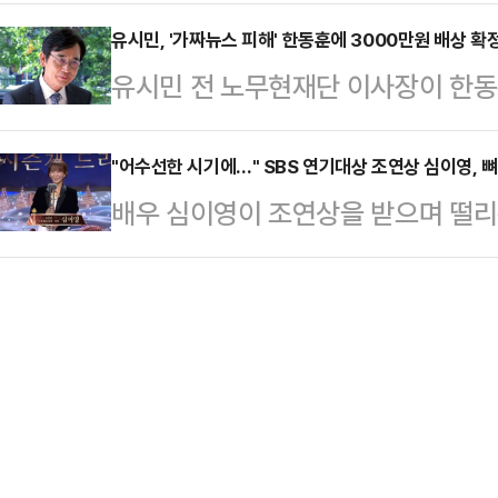
을 하기보다, 많이 지치고 상처를 많
상식에 대한 기대감도 크지 않은 상
있다.권성동 국민의힘 …
을 정리하는 단계로 알고 있다"고 전
유시민, '가짜뉴스 피해' 한동훈에 3000만원 배상 
지난 14일, MBC는 뉴스 특보로 
유시민 전 노무현재단 이사장이 한동
'정치시그널'과의 인터뷰에서 '한 전 
입증했다. 평균 6% 내외의 시청률을
포와 관련해 위자료 3000만원을 지
났다고 연락을 못할 이유는 없다"며 
의 시청률을 기록…
조계에 따르면 서울중앙지법 민사합의
"어수선한 시기에…" SBS 연기대상 조연상 심이영, 
하게 우리 보수의 선배 원로 정치인 
배우 심이영이 조연상을 받으며 떨리
대표가 유 전 이사장을 상대로 제기한
에 계신 우리 보수의 여러 지도자 
상암동 SBS프리즘타워에서 열린 20
이 한 전 대표에게 3000만원의 위
노력을 많…
영이 '7인의 부활'로 조연상을 받았
에 대해 유 전 이사장과 한 전 대표 
렵고 어수선한 시기에 이렇게 서로를 
일 확정됐다.민사재판은 판결문이 송
는 자리가 마련된 것은 감사한 일인 
다. 기간 안…
도 못했던 상이라 떨리는데 뜻깊은 큰
"무엇보다도 '7인의 탈출'을 탄생시켜