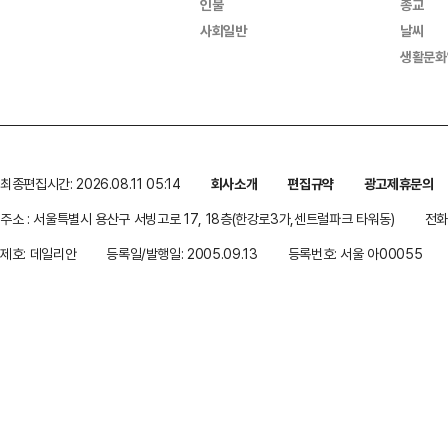
인물
종교
사회일반
날씨
생활문화
최종편집시간: 2026.08.11 05:14
회사소개
편집규약
광고제휴문의
주소 : 서울특별시 용산구 서빙고로 17, 18층(한강로3가,센트럴파크 타워동)
전화 
제호: 데일리안
등록일/발행일: 2005.09.13
등록번호: 서울 아00055