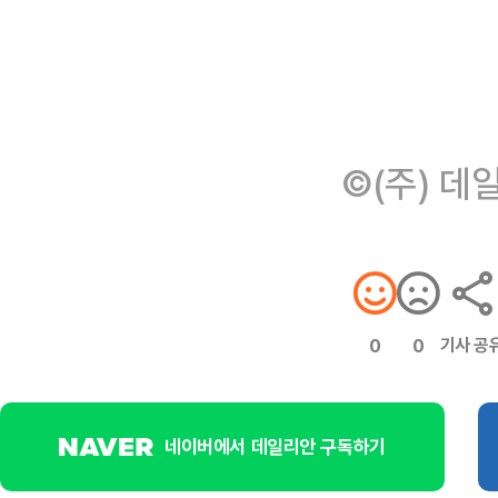
©(주) 데
기사 공
0
0
네이버에서 데일리안 구독하기