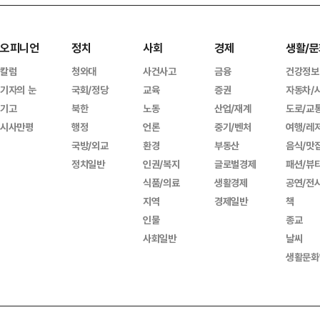
오피니언
정치
사회
경제
생활/문
칼럼
청와대
사건사고
금융
건강정보
기자의 눈
국회/정당
교육
증권
자동차/
기고
북한
노동
산업/재계
도로/교
시사만평
행정
언론
중기/벤처
여행/레
국방/외교
환경
부동산
음식/맛
정치일반
인권/복지
글로벌경제
패션/뷰
식품/의료
생활경제
공연/전
지역
경제일반
책
인물
종교
사회일반
날씨
생활문화