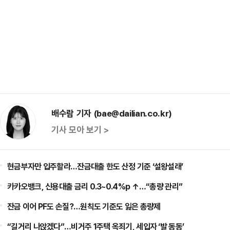
배수람 기자 (bae@dailian.co.kr)
기사 모아 보기 >
현금부자만 입주할라…잔금대출 한도 산정 기준 ‘설왕설래’
카카오뱅크, 신용대출 금리 0.3~0.4%p ↑…“총량 관리”
잔금 이어 PF도 손질?…원칙도 기준도 잃은 총량제
“길거리 나앉겠다”…비거주 1주택 옥죄기, 세입자 ‘발 동동’