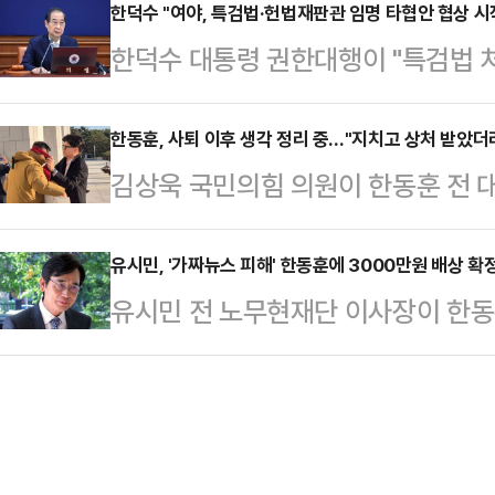
힌 가운데, 국민의힘은 "(민주당이) 
한덕수 "여야, 특검법·헌법재판관 임명 타협안 협상 시
지난 14일, MBC는 뉴스 특보로 
한덕수 대통령 권한대행이 "특검법 
일 국무회의에서는 '쌍특검법'이 안건
입증했다. 평균 6% 내외의 시청률을
해석과 정치적 견해가 충돌하는 현
민의힘은 일단 한덕수 대행에 거부권
의 시청률을 기록…
다 여야가 머리를 맞대야 한다"고 했
한동훈, 사퇴 이후 생각 정리 중…"지치고 상처 받았더
당 일각에서는 민주당이 발의한 특
김상욱 국민의힘 의원이 한동훈 전 
울청사에서 국무회의를 열어 이 같이 
체 발의하자는 주장도 나오고 있어 
을 하기보다, 많이 지치고 상처를 많
재판소 재판관) 임명이 헌법과 법률
있다.권성동 국민의힘 …
을 정리하는 단계로 알고 있다"고 전
유시민, '가짜뉴스 피해' 한동훈에 3000만원 배상 
다고 국민 대다수가 납득하실지, 여
유시민 전 노무현재단 이사장이 한동
'정치시그널'과의 인터뷰에서 '한 전 
시작해야 한다고 생각한다"고 했다.한
포와 관련해 위자료 3000만원을 지
났다고 연락을 못할 이유는 없다"며 
모두 공평하다고 수긍…
조계에 따르면 서울중앙지법 민사합의
하게 우리 보수의 선배 원로 정치인 
대표가 유 전 이사장을 상대로 제기한
에 계신 우리 보수의 여러 지도자 
이 한 전 대표에게 3000만원의 위
노력을 많…