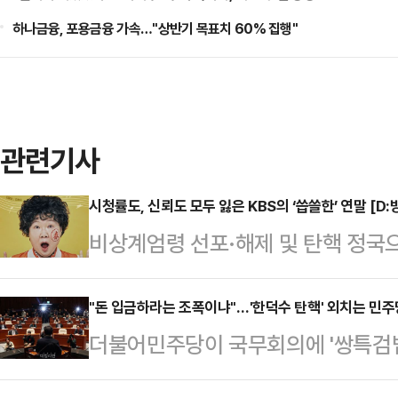
하나금융, 포용금융 가속…"상반기 목표치 60% 집행"
관련기사
시청률도, 신뢰도 모두 잃은 KBS의 ‘씁쓸한’ 연말 [D:
비상계엄령 선포·해제 및 탄핵 정국
들이 결방했지만 이 틈을 뉴스 특보
역할’을 다시금 상기시키고 있다. 이
"돈 입금하라는 조폭이냐"…'한덕수 탄핵' 외치는 민주
더불어민주당이 국무회의에 '쌍특검법
들의 떨어진 신뢰도를 입증했으며, 
상정하지 않은 한덕수 대통령 권한대
상식에 대한 기대감도 크지 않은 상