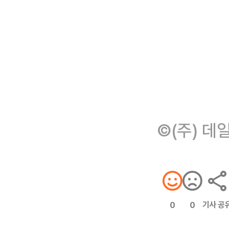
©(주) 데
기사 공
0
0