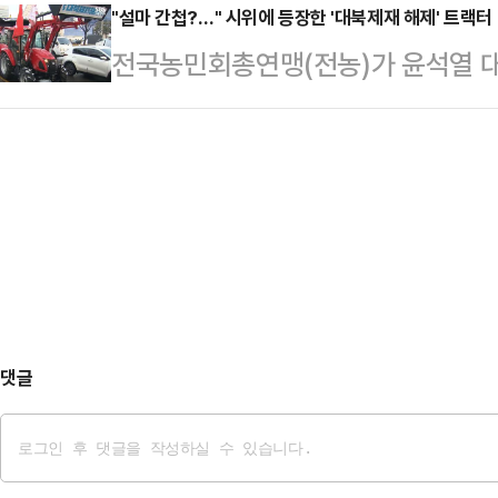
관심이 많은 일반 독자들을 위해 데
"설마 간첩?…" 시위에 등장한 '대북제재 해제' 트랙터
다'라는 내용이 적혀있었다.이정현은 
전국농민회총연맹(전농)가 윤석열 대
풀어드립니다.#포지티브적 해석: 원한
용'에 응시했다가 서류 전형에서 탈락
가운데 일부 트랙터에 '대북제재 해제
거티브적 해석: 벤츠 한 대가 벽에 걸
재채용 홈페이지를 통…
후에 의문이 제기되고 있다.23일 경
나오겠어?' 했던 제품이 현실에 튀어
투쟁단' 트랙터 30여대와 화물차 5
보이는 투명한 TV를 시장에 선보인 것
들어오려다 서초구 남태령 고개 인근
명'…
은 교통 불편을 이유로 행렬을 가로
향이 통제되며 극심한 차량 정체가 
어 올리려고 한…
댓글