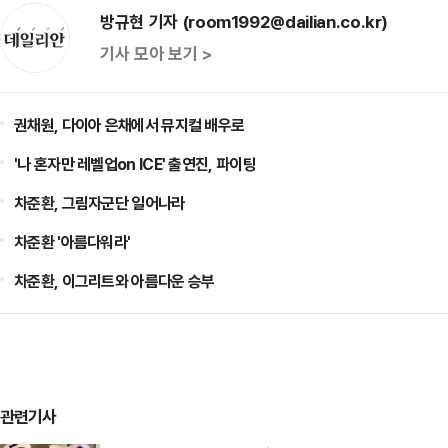
방규현 기자 (room1992@dailian.co.kr)
기사 모아 보기 >
권채원, 다이아 은채에서 뮤지컬 배우로
'나 혼자만 레벨업on ICE' 출연진, 파이팅
차준환, 그림자군단 일어나라
차준환 '아름다워라'
차준환, 이그리트와 아름다운 승부
관련기사