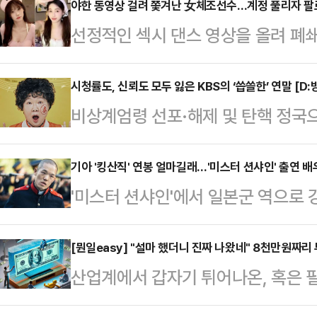
야한 동영상 걸려 쫓겨난 女체조선수…계정 풀리자 팔
선정적인 섹시 댄스 영상을 올려 폐
(SNS) 계정이 복원된 지 단 하루 
(현지 시각) 홍콩 사우스차이나모닝포
시청률도, 신뢰도 모두 잃은 KBS의 ‘씁쓸한’ 연말 [D:
비상계엄령 선포·해제 및 탄핵 정국
선수권 대회에 중국 체조대표팀 자격
들이 결방했지만 이 틈을 뉴스 특보
승한 전적이 있는 우 리우팡(30) 
역할’을 다시금 상기시키고 있다. 이
기아 '킹산직' 연봉 얼마길래…'미스터 션샤인' 출연 
다.그는 2012년 올림픽 선발전에서
'미스터 션샤인'에서 일본군 역으로 
들의 떨어진 신뢰도를 입증했으며, 
전할 수 없게 됐다. 이후 갑작스럽
생산직 채용에 지원했던 사실이 뒤늦
상식에 대한 기대감도 크지 않은 상
후 우는 2…
스타그램에 "탈락. 메리 크리스마스"
[뭔일easy] "설마 했더니 진짜 나왔네" 8천만원짜리 
지난 14일, MBC는 뉴스 특보로 
산업계에서 갑자기 튀어나온, 혹은 
시지를 캡처한 사진을 올렸다.메시지
입증했다. 평균 6% 내외의 시청률을
펴봅니다. 특정 산업 분야의 직‧간
하지 못하지만 기아의 다른 공고를 통
의 시청률을 기록…