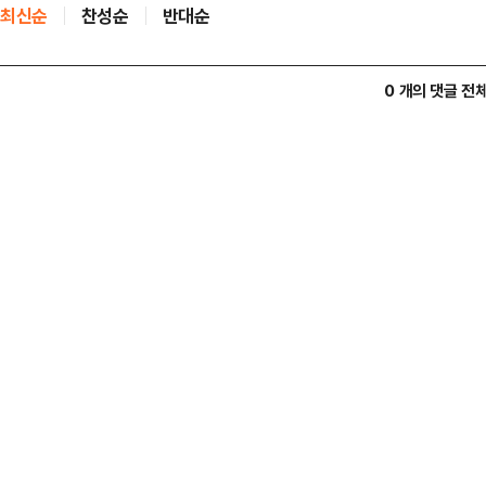
최신순
찬성순
반대순
0 개의 댓글 전