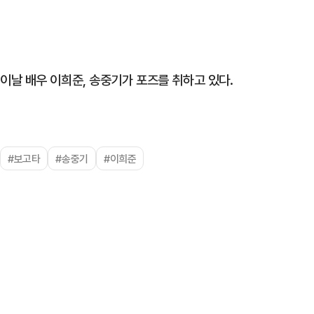
이날 배우 이희준, 송중기가 포즈를 취하고 있다.
#보고타
#송중기
#이희준