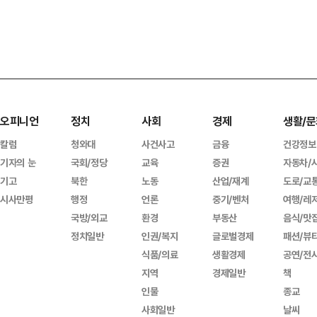
오피니언
정치
사회
경제
생활/문
칼럼
청와대
사건사고
금융
건강정보
기자의 눈
국회/정당
교육
증권
자동차/
기고
북한
노동
산업/재계
도로/교
시사만평
행정
언론
중기/벤처
여행/레
국방/외교
환경
부동산
음식/맛
정치일반
인권/복지
글로벌경제
패션/뷰
식품/의료
생활경제
공연/전
지역
경제일반
책
인물
종교
사회일반
날씨