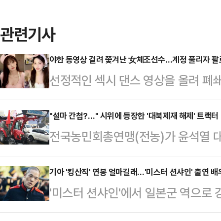
관련기사
야한 동영상 걸려 쫓겨난 女체조선수…계정 풀리자 팔
선정적인 섹시 댄스 영상을 올려 폐
(SNS) 계정이 복원된 지 단 하루 
(현지 시각) 홍콩 사우스차이나모닝포
"설마 간첩?…" 시위에 등장한 '대북제재 해제' 트랙터
전국농민회총연맹(전농)가 윤석열 대
선수권 대회에 중국 체조대표팀 자격
가운데 일부 트랙터에 '대북제재 해제
승한 전적이 있는 우 리우팡(30) 
후에 의문이 제기되고 있다.23일 경
기아 '킹산직' 연봉 얼마길래…'미스터 션샤인' 출연 
다.그는 2012년 올림픽 선발전에서
'미스터 션샤인'에서 일본군 역으로 
투쟁단' 트랙터 30여대와 화물차 5
전할 수 없게 됐다. 이후 갑작스럽
생산직 채용에 지원했던 사실이 뒤늦
들어오려다 서초구 남태령 고개 인근
후 우는 2…