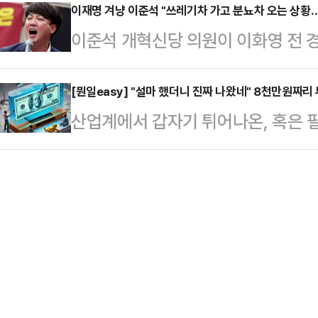
스타그램에 "탈락. 메리 크리스마스"
이재명 겨냥 이준석 "쓰레기차 가고 분뇨차 오는 상황…
은 교통 불편을 이유로 행렬을 가로
이준석 개혁신당 의원이 이화영 전 
시지를 캡처한 사진을 올렸다.메시지
향이 통제되며 극심한 차량 정체가 
대선을 함께 언급하며 이재명 더불어
하지 못하지만 기아의 다른 공고를 통
어 올리려고 한…
분뇨차 오는 상황이라고 비유할까 걱
[뭔일easy] "설마 했더니 진짜 나왔네" 8천만원짜리 
다'라는 내용이 적혀있었다.이정현은 
산업계에서 갑자기 튀어나온, 혹은 
의 페이스북에 "최근 나온 이화영 
용'에 응시했다가 서류 전형에서 탈락
펴봅니다. 특정 산업 분야의 직‧간
선의 의미와 관해 많은 시사점을 안
재채용 홈페이지를 통…
관심이 많은 일반 독자들을 위해 데
의 무단 통치와 망상 계엄이 문제가 
풀어드립니다.#포지티브적 해석: 원한
핵이 진행되는 상황"이라며 "그 빈
거티브적 해석: 벤츠 한 대가 벽에 걸
의가 2심까지 인정된 사람…
나오겠어?' 했던 제품이 현실에 튀어
보이는 투명한 TV를 시장에 선보인 것
명'…