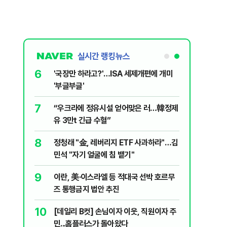
실시간 랭킹뉴스
6
놀이장서 구렁
'국장만 하라고?'…ISA 세제개편에 개미
'부글부글'
7
문가가 경고한
“우크라에 정유시설 얻어맞은 러…韓정제
유 3만t 긴급 수혈”
8
 외치자…與
정청래 "金, 레버리지 ETF 사과하라"…김
하라"
민석 "자기 얼굴에 침 뱉기"
9
통령과 1년
이란, 美·이스라엘 등 적대국 선박 호르무
즈 통행금지 법안 추진
10
분기배당…추
[데일리 B컷] 손님이자 이웃, 직원이자 주
민...홈플러스가 돌아왔다