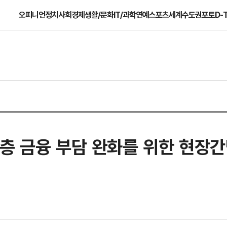
오피니언
정치
사회
경제
생활/문화
IT/과학
연예
스포츠
세계
수도권
포토
D-
계층 금융 부담 완화를 위한 현장