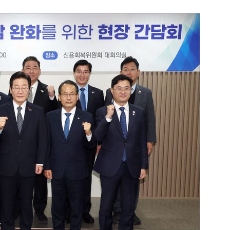
1
[속보] '길이 1.5m' 안동 물
이 출몰…한때 시민 대피 소동
2
"편해서 매일 신었는데"...전
'크록스'의 숨은 위험
3
송영길·김민석, '조희대 탄핵'
법사위원들 "즉시 대법관 제청
4
박지원이 본 호남 당심…"李대
함께한 김민석에 갈 것"
5
SK하이닉스, 주당 375원 
가 주주환원책 3분기 발표