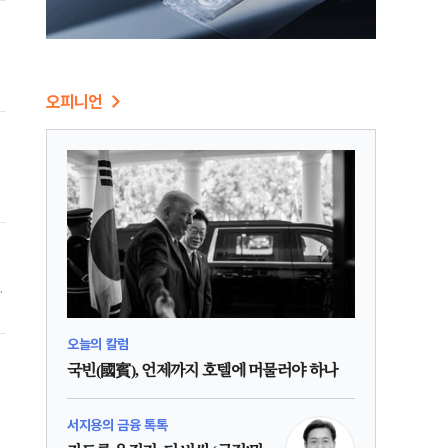
이
오피니언
생
은
오늘의 칼럼
국빈(國賓), 언제까지 호텔에 머물러야 하나
서지용의 금융 톡톡