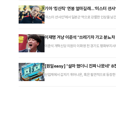
과정에서 한때 과천대로 양방향이 통제되며 극심한 차
기아 '킹산직' 연봉 얼마길래…'미스터 션샤
'미스터 션샤인'에서 일본군 역으로 강렬한 인상을 남
신의 인스타그램에 "탈락. 메리 크리스마스"라는 글과 
정현 님과 함께하지 못하지만 기아의 다른 공고를 통해
산직) 부문 신입 채용'에 응시했다가 서류 전형에서 
이재명 겨냥 이준석 "쓰레기차 가고 분뇨차
이준석 개혁신당 의원이 이화영 전 경기도 평화부지사
차 가고 분뇨차 오는 상황이라고 비유할까 걱정"이라고 
다가오는 조기대선의 의미와 관해 많은 시사점을 안겨준
에 대한 사법적 절차와 탄핵이 진행되는 상황"이라며 
[뭔일easy] "설마 했더니 진짜 나왔네" 
산업계에서 갑자기 튀어나온, 혹은 필연적으로 등장한 
산업에 관심이 많은 일반 독자들을 위해 데일리안 산업부
것도 만든다"#네거티브적 해석: 벤츠 한 대가 벽에 걸
LG전자가 속이 훤히 들여다보이는 투명한 TV를 시장에 