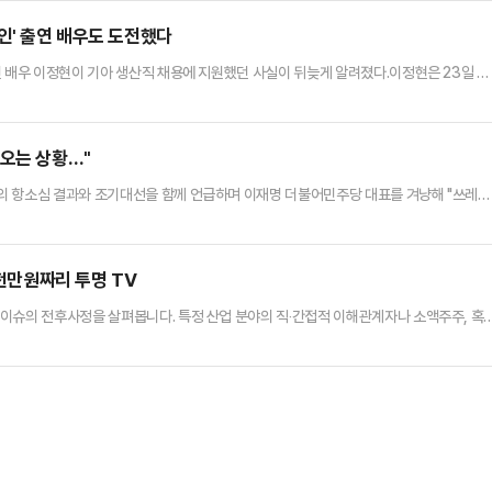
량 정체가 발생했다. 트랙터를 이용해 경찰버스를 들어 올리려고 한…
인' 출연 배우도 도전했다
긴 배우 이정현이 기아 생산직 채용에 지원했던 사실이 뒤늦게 알려졌다.이정현은 23일 자
함께 기아 채용 관련 문자 메시지를 캡처한 사진을 올렸다.메시지에는 '이번 전형에서는 
 다시 만나 뵐 수 있으면 좋겠습니다'라는 내용이 적혀있었다.이정현은 '24년 엔지니어(
탈락한 것으로 전해졌다.기아는 지난 5일 인재채용 홈페이지를 통…
 오는 상황…"
의 항소심 결과와 조기대선을 함께 언급하며 이재명 더불어민주당 대표를 겨냥해 "쓰레기
밝혔다.이 의원은 20일 자신의 페이스북에 "최근 나온 이화영 전 부지사의 재판 결과는
다"면서 이같이 말했다.이어 "대통령의 무단 통치와 망상 계엄이 문제가 돼 현직 대통령
"그 빈자리를 노리는 사람이 이미 사실관계와 혐의가 2심까지 인정된 사람…
8천만원짜리 투명 TV
이슈의 전후사정을 살펴봅니다. 특정 산업 분야의 직‧간접적 이해관계자나 소액주주, 혹
 기자들이 대신 공부해 쉽게 풀어드립니다.#포지티브적 해석: 원한다면... "기존에 없던
려 있는데... 괜찮으시겠어요?'설마 진짜 나오겠어?' 했던 제품이 현실에 튀어나왔습니다.
선보인 것인데요. 바로 세계 최초 '무선'이자 '투명'…