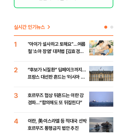
실시간 인기뉴스
1
6
"아이가 설사하고 토해요"…여름
[인
철 '소아 장염' 대처법 [김효경의
인사
영
데일리 헬스]
2
7
“후보가 뇌질환” 딥페이크까지…
“한
프랑스 대선판 흔드는 ‘러시아 검
사우
은손’
맹 
3
8
호르무즈 협상 뒤흔드는 이란 강
"실
경파…“합의해도 또 뒤집힌다”
투협
분석
4
9
이란, 美·이스라엘 등 적대국 선박
[데
호르무즈 통행금지 법안 추진
켜진