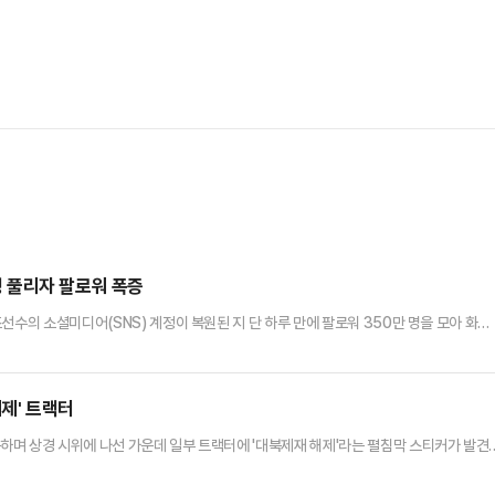
 풀리자 팔로워 폭증
선수의 소셜미디어(SNS) 계정이 복원된 지 단 하루 만에 팔로워 350만 명을 모아 화제
MP)에 따르면 과거 세계 체조 선수권 대회에 중국 체조대표팀 자격으로 출전해 평균대 
수의 소셜미디어(SNS) 계정이 복원됐다.그는 2012년 올림픽 선발전에서 넘어져 목 부상
작스럽게 체조선수로서의 경력은 단절됐다. 은퇴 후 우는 2…
해제' 트랙터
며 상경 시위에 나선 가운데 일부 트랙터에 '대북제재 해제'라는 펼침막 스티커가 발견
면 전국 각지에서 모인 '전봉준 투쟁단' 트랙터 30여대와 화물차 50여대는 21일 낮 과
근에서 경찰 차벽에 의해 막혔다.당시 경찰은 교통 불편을 이유로 행렬을 가로막았다. 이