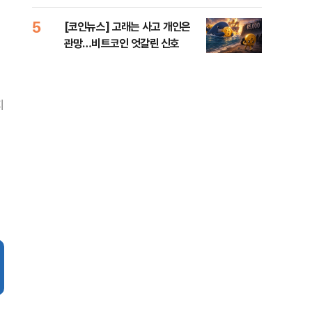
오른
5
10
[코인뉴스] 고래는 사고 개인은
美 
관망…비트코인 엇갈린 신호
일자
지