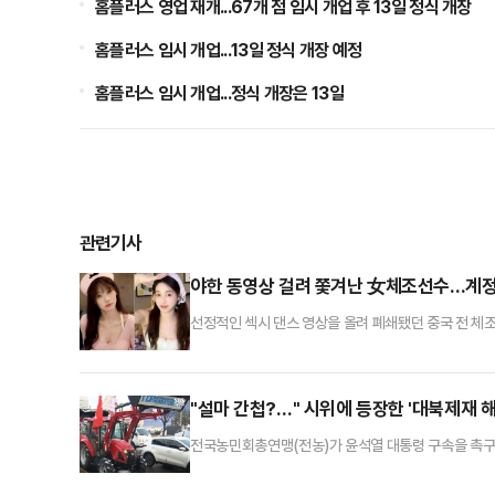
홈플러스 영업 재개...67개 점 임시 개업 후 13일 정식 개장
홈플러스 임시 개업...13일 정식 개장 예정
홈플러스 임시 개업...정식 개장은 13일
관련기사
야한 동영상 걸려 쫓겨난 女체조선수…계정
선정적인 섹시 댄스 영상을 올려 폐쇄됐던 중국 전 체조
다.7일(현지 시각) 홍콩 사우스차이나모닝포스트(SC
목에서 수차례 우승한 전적이 있는 우 리우팡(30) 선
을 당해 런던 올림픽에 출전할 수 없게 됐다. 이후 갑
"설마 간첩?…" 시위에 등장한 '대북제재 
전국농민회총연맹(전농)가 윤석열 대통령 구속을 촉구하
돼 시위 배후에 의문이 제기되고 있다.23일 경찰에 따르
대로를 통해 서울로 들어오려다 서초구 남태령 고개 인