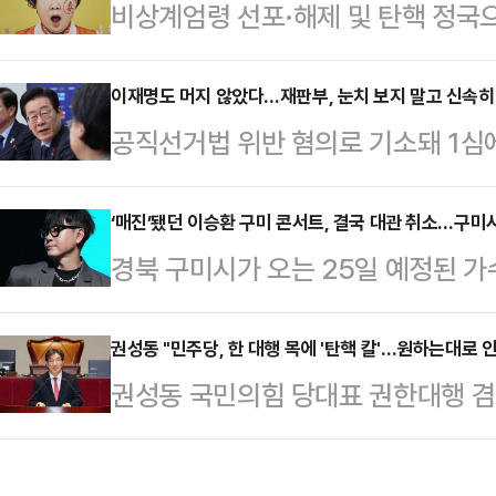
비상계엄령 선포·해제 및 탄핵 정국
렵고 어수선한 시기에 이렇게 서로를 
들이 결방했지만 이 틈을 뉴스 특보
는 자리가 마련된 것은 감사한 일인 
역할’을 다시금 상기시키고 있다. 이
이재명도 머지 않았다…재판부, 눈치 보지 말고 신속히
도 못했던 상이라 떨리는데 뜻깊은 큰
공직선거법 위반 혐의로 기소돼 1심에
들의 떨어진 신뢰도를 입증했으며, 
"무엇보다도 '7인의 탈출'을 탄생시켜
은 더불어민주당 이재명 대표의 항소
상식에 대한 기대감도 크지 않은 상
분들,…
항소심 재판 개시를 위해 인편으로 
‘매진’됐던 이승환 구미 콘서트, 결국 대관 취소…구미시
지난 14일, MBC는 뉴스 특보로 
경북 구미시가 오는 25일 예정된 가
이 수령했기 때문이다. 지난 9일 
입증했다. 평균 6% 내외의 시청률을
취소를 결정했다.김장호 구미시장은 
11일 재차 보낸 서류는 모두 '이사불
의 시청률을 기록…
25일 구미시문화예술회관에서 열릴
권성동 "민주당, 한 대행 목에 '탄핵 칼'…원하는대로
유로 송달되지 않았다.현행 형사소송
권성동 국민의힘 당대표 권한대행 
다”고 밝혔다.김 시장은 “관객과 보
기록을 넘겨받는 즉시 피고인에게 소
통령 권한대행 탄핵 예고에 "총리 
상황에서 안전상 이유로 어쩔 수 없
소송기록접수통지서를…
서 민주당이 원하는대로 해주지 않으
렸다. 제일 우선은 시민의 안전”이