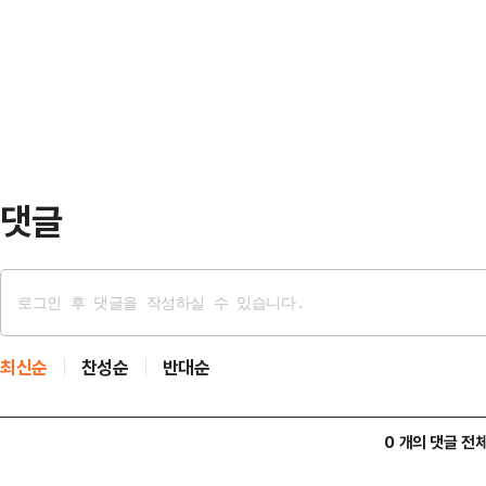
했다.권성동 권한대행은 23일 국회
공익에 부합하지 않을 수도 있다는 
에 묻는다. 한 대행을 대통령 권한
난 10일 발송하고 유…
로서 탄핵하겠다는 것이냐"라며 이같
내대표는 한 대행이 24일까지 쌍특
다는 뜻을 시사했고, 민주당 원내수
댓글
최신순
찬성순
반대순
0 개의 댓글 전