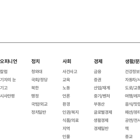
오피니언
정치
사회
경제
생활/문
칼럼
청와대
사건사고
금융
건강정보
기자의 눈
국회/정당
교육
증권
자동차/
기고
북한
노동
산업/재계
도로/교
시사만평
행정
언론
중기/벤처
여행/레
국방/외교
환경
부동산
음식/맛
정치일반
인권/복지
글로벌경제
패션/뷰
식품/의료
생활경제
공연/전
지역
경제일반
책
인물
종교