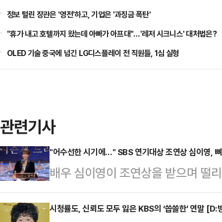
정보 털린 장관은 '영전'하고, 기업은 '과징금 폭탄'
"휴가 내고 호텔까지 왔는데 아빠가 아프대"…'레저 시크니스' 대처법은?
OLED 기술 중국에 넘긴 LG디스플레이 전 직원들, 1심 실형
관련기사
"어수선한 시기에…" SBS 연기대상 조연상 심이영, 
배우 심이영이 조연상을 받으며 떨리
상암동 SBS프리즘타워에서 열린 20
영이 '7인의 부활'로 조연상을 받았
시청률도, 신뢰도 모두 잃은 KBS의 ‘씁쓸한’ 연말 [D: