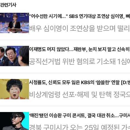
관련기사
"어수선한 시기에…" SBS 연기대상 조연상 심이영, 
배우 심이영이 조연상을 받으며 떨리
상암동 SBS프리즘타워에서 열린 20
영이 '7인의 부활'로 조연상을 받았
이재명도 머지 않았다…재판부, 눈치 보지 말고 신속히
공직선거법 위반 혐의로 기소돼 1심에
렵고 어수선한 시기에 이렇게 서로를 
은 더불어민주당 이재명 대표의 항소
는 자리가 마련된 것은 감사한 일인 
항소심 재판 개시를 위해 인편으로 
시청률도, 신뢰도 모두 잃은 KBS의 ‘씁쓸한’ 연말 [D:
도 못했던 상이라 떨리는데 뜻깊은 큰
비상계엄령 선포·해제 및 탄핵 정국
이 수령했기 때문이다. 지난 9일 
"무엇보다도 '7인의 탈출'을 탄생시켜
들이 결방했지만 이 틈을 뉴스 특보
11일 재차 보낸 서류는 모두 '이사불
분들,…
역할’을 다시금 상기시키고 있다. 이
‘매진’됐던 이승환 구미 콘서트, 결국 대관 취소…구미시
유로 송달되지 않았다.현행 형사소송
경북 구미시가 오는 25일 예정된 가
들의 떨어진 신뢰도를 입증했으며, 
기록을 넘겨받는 즉시 피고인에게 소