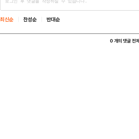
최신순
찬성순
반대순
0 개의 댓글 전