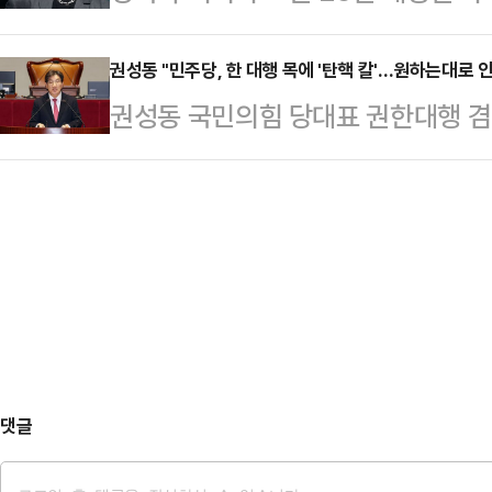
취소를 결정했다.김장호 구미시장은 
상식에 대한 기대감도 크지 않은 상
소송기록접수통지서를…
25일 구미시문화예술회관에서 열릴
권성동 "민주당, 한 대행 목에 '탄핵 칼'…원하는대로
지난 14일, MBC는 뉴스 특보로 
권성동 국민의힘 당대표 권한대행 
다”고 밝혔다.김 시장은 “관객과 보
입증했다. 평균 6% 내외의 시청률을
통령 권한대행 탄핵 예고에 "총리 
상황에서 안전상 이유로 어쩔 수 없
의 시청률을 기록…
서 민주당이 원하는대로 해주지 않으
렸다. 제일 우선은 시민의 안전”이
했다.권성동 권한대행은 23일 국회
공익에 부합하지 않을 수도 있다는 
에 묻는다. 한 대행을 대통령 권한
난 10일 발송하고 유…
로서 탄핵하겠다는 것이냐"라며 이같
내대표는 한 대행이 24일까지 쌍특
다는 뜻을 시사했고, 민주당 원내수
댓글