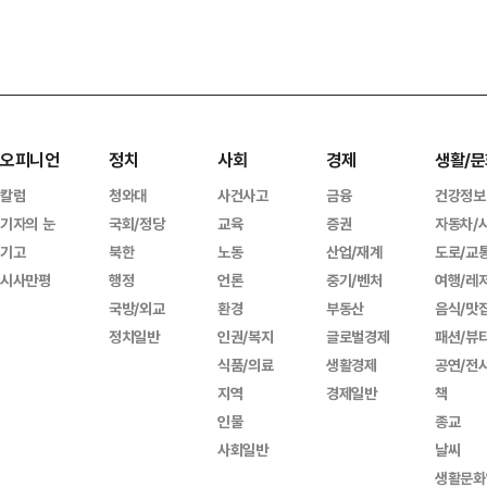
오피니언
정치
사회
경제
생활/문
칼럼
청와대
사건사고
금융
건강정보
기자의 눈
국회/정당
교육
증권
자동차/
기고
북한
노동
산업/재계
도로/교
시사만평
행정
언론
중기/벤처
여행/레
국방/외교
환경
부동산
음식/맛
정치일반
인권/복지
글로벌경제
패션/뷰
식품/의료
생활경제
공연/전
지역
경제일반
책
인물
종교
사회일반
날씨
생활문화