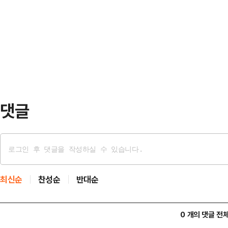
25일 구미시문화예술회관에서 열릴
고급 빌라 앞에서 아랍인으로 보이는
다”고 밝혔다.김 시장은 “관객과 보
린은 "제 남편은 부유하고 영향력 있
상황에서 안전상 이유로 어쩔 수 없
임신 4개월이 넘었다"고…
렸다. 제일 우선은 시민의 안전”이
공익에 부합하지 않을 수도 있다는 
난 10일 발송하고 유…
댓글
최신순
찬성순
반대순
0 개의 댓글 전