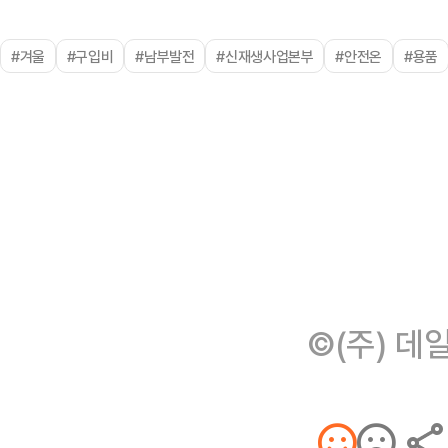
#겨울
#구입비
#남부발전
#신재생사업본부
#안전온
#용품
©(주) 데