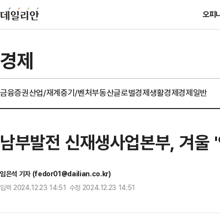
오피
경제
금융
증권
산업/재계
중기/벤처
부동산
글로벌경제
생활경제
경제일반
남부발전 신재생사업본부, 겨울 '
임은석 기자 (fedor01@dailian.co.kr)
입력 2024.12.23 14:51 수정 2024.12.23 14:51