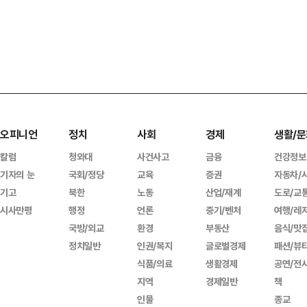
오피니언
정치
사회
경제
생활/문
칼럼
청와대
사건사고
금융
건강정보
기자의 눈
국회/정당
교육
증권
자동차/
기고
북한
노동
산업/재계
도로/교
시사만평
행정
언론
중기/벤처
여행/레
국방/외교
환경
부동산
음식/맛
정치일반
인권/복지
글로벌경제
패션/뷰
식품/의료
생활경제
공연/전
지역
경제일반
책
인물
종교