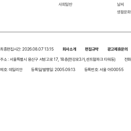
사회일반
날씨
생활문화
최종편집시간: 2026.08.07 13:15
회사소개
편집규약
광고제휴문의
주소 : 서울특별시 용산구 서빙고로 17, 18층(한강로3가,센트럴파크 타워동)
전화 
제호: 데일리안
등록일/발행일: 2005.09.13
등록번호: 서울 아00055