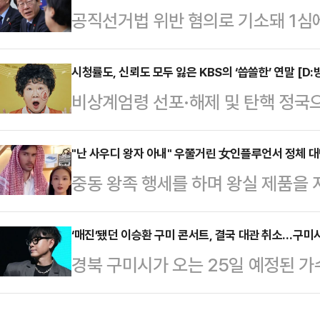
공직선거법 위반 혐의로 기소돼 1심에
렵고 어수선한 시기에 이렇게 서로를 
은 더불어민주당 이재명 대표의 항소
는 자리가 마련된 것은 감사한 일인 
항소심 재판 개시를 위해 인편으로 
시청률도, 신뢰도 모두 잃은 KBS의 ‘씁쓸한’ 연말 [D:
도 못했던 상이라 떨리는데 뜻깊은 큰
비상계엄령 선포·해제 및 탄핵 정국
이 수령했기 때문이다. 지난 9일 
"무엇보다도 '7인의 탈출'을 탄생시켜
들이 결방했지만 이 틈을 뉴스 특보
11일 재차 보낸 서류는 모두 '이사불
분들,…
역할’을 다시금 상기시키고 있다. 이
"난 사우디 왕자 아내" 우쭐거린 女인플루언서 정체 
유로 송달되지 않았다.현행 형사소송
중동 왕족 행세를 하며 왕실 제품을
들의 떨어진 신뢰도를 입증했으며, 
기록을 넘겨받는 즉시 피고인에게 소
인플루언서들의 계정이 삭제됐다.2
상식에 대한 기대감도 크지 않은 상
소송기록접수통지서를…
스트(SCMP)에 따르면 외국인 배
‘매진’됐던 이승환 구미 콘서트, 결국 대관 취소…구미시
지난 14일, MBC는 뉴스 특보로 
경북 구미시가 오는 25일 예정된 가
하고 저질 제품을 판매한 인플루언서
입증했다. 평균 6% 내외의 시청률을
취소를 결정했다.김장호 구미시장은 
정지됐다.중국 소셜미디어 '더우인'
의 시청률을 기록…