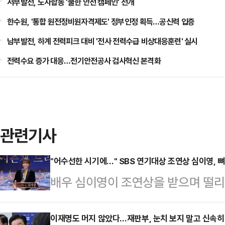
서부발전, 노사합동 '쿨한 안전 캠페인' 전개
한수원, '통합 원전정비원자격제도' 정부인정 획득…공신력 입증
남부발전, 하계 전력피크 대비 '전사 전력수급 비상대응훈련' 실시
전력수요 증가 대응…전기안전공사 검사혁신 본격화
관련기사
"어수선한 시기에…" SBS 연기대상 조연상 심이영, 
배우 심이영이 조연상을 받으며 떨리
상암동 SBS프리즘타워에서 열린 20
영이 '7인의 부활'로 조연상을 받았
이재명도 머지 않았다…재판부, 눈치 보지 말고 신속히