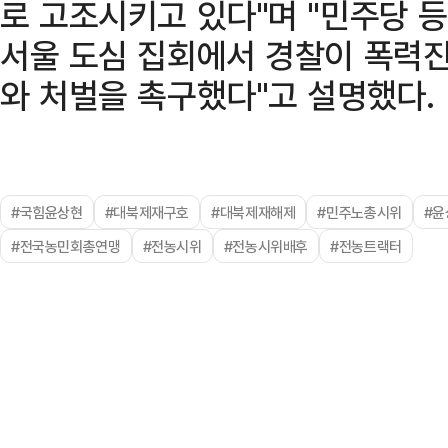
로 고조시키고 있다"며 "민주당 
서울 도심 집회에서 경찰이 폭력진
와 처벌을 촉구했다"고 설명했다.
#국힘윤상현
#대북제재구호
#대북제재해제
#민주노총시위
#윤
#전국농민회총연맹
#전농시위
#전농시위배후
#전농트랙터