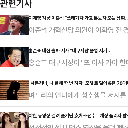
관련기사
이재명 겨냥 이준석 "쓰레기차 가고 분뇨차 오는 상황…
이준석 개혁신당 의원이 이화영 전 
대선을 함께 언급하며 이재명 더불어
분뇨차 오는 상황이라고 비유할까 걱
홍준표 대선 출마 시사 "대구시장 졸업 시기…"
홍준표 대구시장이 "또 이사 가야 
의 페이스북에 "최근 나온 이화영 
권 도전을 시사하는 듯한 발언을 했다
선의 의미와 관해 많은 시사점을 안
"Nomad(유목민) 인생이다. 태어나
"사돈처녀, 나 잘해 한 번 하자" 모텔로 밀어넣은 70
의 무단 통치와 망상 계엄이 문제가 
며느리의 언니에게 성추행을 저지른 
고 돌아 제자리로 왔다고 생각했는데 
핵이 진행되는 상황"이라며 "그 빈
지고 있다.17일 JTBC '사건반장
숭숭하다"고 말했다.이어 "어차피 
의가 2심까지 인정된 사람…
뒤 정신적 충격으로 직장을 잃고 가족
야한 동영상 걸려 쫓겨난 女체조선수…계정 풀리자 팔
으로 대구혁신 100플러스 1을 압축
선정적인 섹시 댄스 영상을 올려 폐