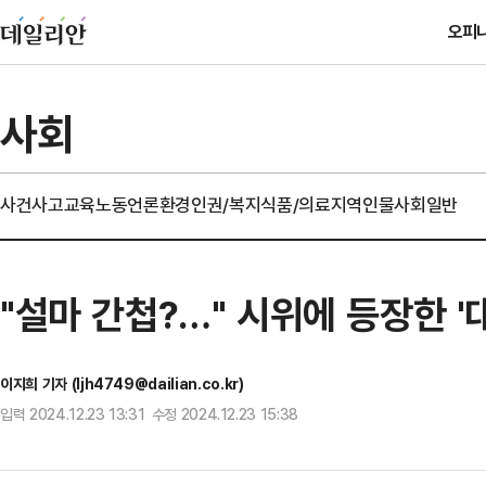
오피
사회
사건사고
교육
노동
언론
환경
인권/복지
식품/의료
지역
인물
사회일반
"설마 간첩?…" 시위에 등장한 '
이지희 기자 (ljh4749@dailian.co.kr)
입력 2024.12.23 13:31 수정 2024.12.23 15:38