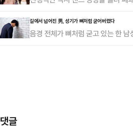
의 사연을 다뤘다.A씨에 따르면 가
빨라질 수 있다는 생각이 들면서 마음
(SNS) 계정이 복원된 지 단 하루 
왕래가 잦았다고. A씨도 사돈댁과 
피 선출직은 한…
(현지 시각) 홍콩 사우스차이나모닝포
길에서 넘어진 男, 성기가 뼈처럼 굳어버렸다
는 발언으로 점차 거리를 두게 됐다.
음경 전체가 뼈처럼 굳고 있는 한 남
선수권 대회에 중국 체조대표팀 자격
동생의 시아버지 B씨는 A씨에게 "평
각) 뉴욕포스트에 따르면 미국인 남성
승한 전적이 있는 우 리우팡(30) 
라고 말했다…
걷다가 넘어진 뒤 무릎에 통증을 느
다.그는 2012년 올림픽 선발전에서
갑자기 성기에 통증을 느꼈다. 이에
전할 수 없게 됐다. 이후 갑작스럽
등 성기 통증을 유발하는 일반적인 
후 우는 2…
위해 골반 엑스레이를 촬영했고 음경
음경에 칼슘이 축적돼 뼈처럼 단단해지
은 "음경 …
댓글