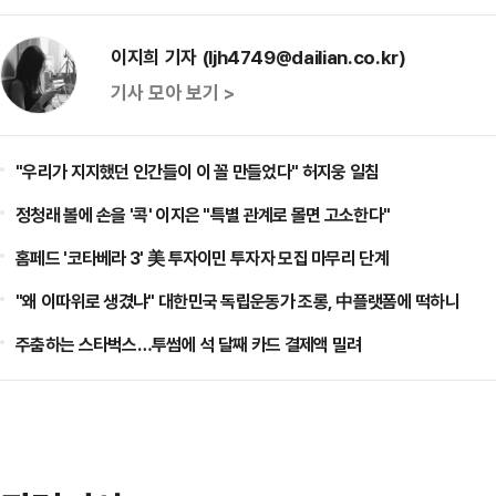
이지희 기자 (ljh4749@dailian.co.kr)
기사 모아 보기 >
"우리가 지지했던 인간들이 이 꼴 만들었다" 허지웅 일침
정청래 볼에 손을 '콕' 이지은 "특별 관계로 몰면 고소한다"
홈페드 '코타베라 3' 美 투자이민 투자자 모집 마무리 단계
"왜 이따위로 생겼냐" 대한민국 독립운동가 조롱, 中플랫폼에 떡하니
주춤하는 스타벅스…투썸에 석 달째 카드 결제액 밀려