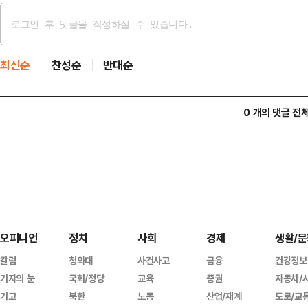
최신순
찬성순
반대순
0 개의 댓글 전
오피니언
정치
사회
경제
생활/문
칼럼
청와대
사건사고
금융
건강정보
기자의 눈
국회/정당
교육
증권
자동차/
기고
북한
노동
산업/재계
도로/교