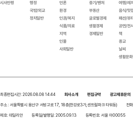
시사만평
행정
언론
중기/벤처
여행/레
국방/외교
환경
부동산
음식/맛
정치일반
인권/복지
글로벌경제
패션/뷰
식품/의료
생활경제
공연/전
지역
경제일반
책
인물
종교
사회일반
날씨
생활문화
최종편집시간: 2026.08.08 14:44
회사소개
편집규약
광고제휴문의
주소 : 서울특별시 용산구 서빙고로 17, 18층(한강로3가,센트럴파크 타워동)
전화 
제호: 데일리안
등록일/발행일: 2005.09.13
등록번호: 서울 아00055