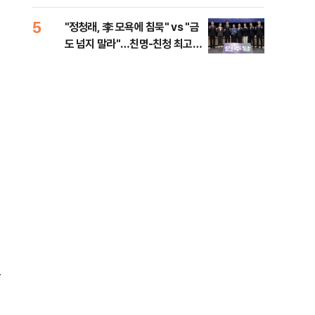
李 견제 사활
민석
5
10
"정청래, 李 모욕에 침묵" vs "금
고수
도 넘지 말라"…친명-친청 최고위
27
원 후보, 제주서 격돌
크