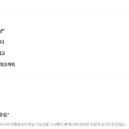
상”
췄다
최고
페이크까지
수도"
러시아 대통령과의 회담 가능성을 시사했다.AP통신에 따르면 트럼프 당선인은 22일(현