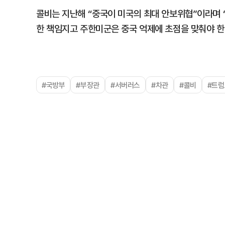
콜비는 지난해 “중국이 미국의 최대 안보위협”이라며 
한 책임지고 주한미군은 중국 억제에 초점을 맞춰야 한
#국방부
#부장관
#서버러스
#차관
#콜비
#트럼