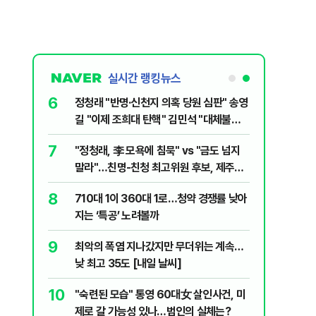
실시간 랭킹뉴스
1
6
“다시 시청으로” 김선태에게 전한 40세
정청래 "
충주시장의 재치 있는 제안…추천 2000
길 "이제
개
민주당"
2
7
1236회 로또 1등 당첨번호
"정청래,
'12·18·21·29·34·38'번…1등 당첨지역
말라"…친
어디?
격돌
3
8
"출근길에 우연히 복권 샀는데…" 1등 5억
710대 
원 당첨자 사연은?
지는 ‘특
4
9
경찰, 드라마 '김부장' 제작사 회장 수사…
최악의 
자본시장법 위반 의혹
낮 최고 
5
10
김민석, 제주·인천서 정청래 누르고 1위…
"숙련된 
누적 결과도 金 선두
제로 갈 