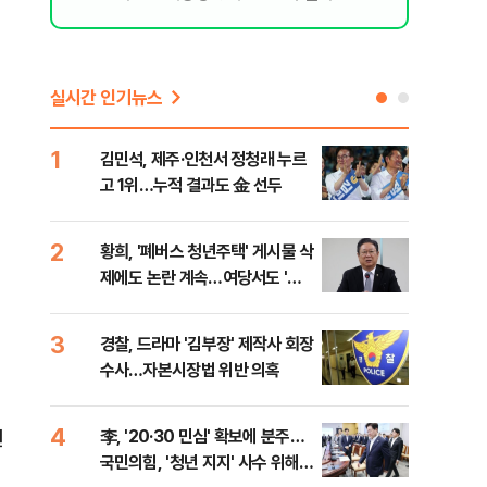
실시간 인기뉴스
1
6
김민석, 제주·인천서 정청래 누르
폐기
고 1위…누적 결과도 金 선두
60
2
7
황희, '폐버스 청년주택' 게시물 삭
[속
제에도 논란 계속…여당서도 '내
선거
로남불' 비판
리
3
8
경찰, 드라마 '김부장' 제작사 회장
[인
수사…자본시장법 위반 의혹
인사
4
9
련
李, '20·30 민심' 확보에 분주…
정청
국민의힘, '청년 지지' 사수 위해
판"