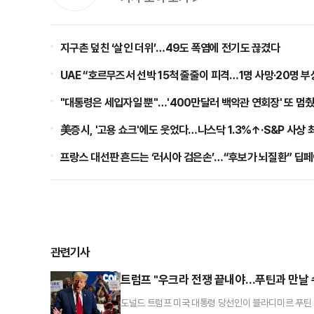
지구촌 덮친 ‘살인 더위’…49도 폭염에 전기도 끊겼다
UAE “호르무즈서 선박 15척 줄줄이 피격…1명 사망·20명 부
"대통령은 세입자일 뿐"…'400만달러 백악관 연회장' 또 멈
美증시, '고용 쇼크'에도 웃었다…나스닥 1.3%↑·S&P 사상 
프랑스 대선판 흔드는 ‘러시아 검은손’…“후보가 뇌질환” 딥
관련기사
트럼프 "우크라 전쟁 끝내야…푸틴과 만날 
도널드 트럼프 미국 대통령 당선인이 블라디미르 푸틴 