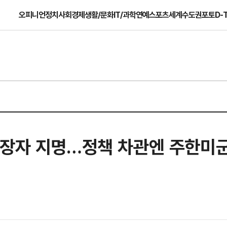
오피니언
정치
사회
경제
생활/문화
IT/과학
연예
스포츠
세계
수도권
포토
D-
만장자 지명…정책 차관엔 주한미