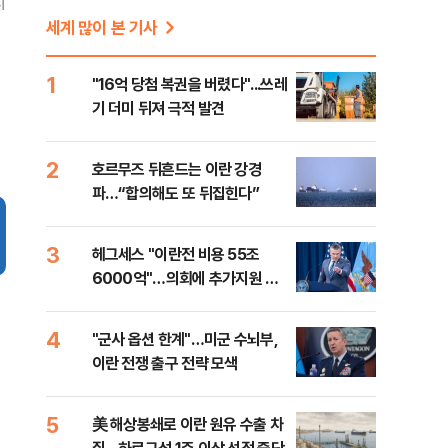
지
세계 많이 본 기사
1
"16억 당첨 복권을 버렸다"...쓰레
기 더미 뒤져 극적 발견
2
호르무즈 뒤흔드는 이란 강경
파…“합의해도 또 뒤집힌다”
3
헤그세스 "이란전 비용 55조
6000억"…의회에 추가지원 촉
구
4
"군사 옵션 한계"…미군 수뇌부,
이란 전쟁 출구 전략 모색
5
美 해상봉쇄로 이란 원유 수출 차