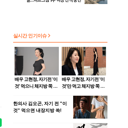
질…하르그섬 1주 이상 선적 중단