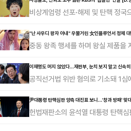
영이 '7인의 부활'로 조연상을 받았
비상계엄령 선포·해제 및 탄핵 정국
렵고 어수선한 시기에 이렇게 서로를 
들이 결방했지만 이 틈을 뉴스 특보
는 자리가 마련된 것은 감사한 일인 
역할’을 다시금 상기시키고 있다. 이
"난 사우디 왕자 아내" 우쭐거린 女인플루언서 정체 
도 못했던 상이라 떨리는데 뜻깊은 큰
중동 왕족 행세를 하며 왕실 제품을
들의 떨어진 신뢰도를 입증했으며, 
"무엇보다도 '7인의 탈출'을 탄생시켜
인플루언서들의 계정이 삭제됐다.2
상식에 대한 기대감도 크지 않은 상
분들,…
스트(SCMP)에 따르면 외국인 배
이재명도 머지 않았다…재판부, 눈치 보지 말고 신속히
지난 14일, MBC는 뉴스 특보로 
공직선거법 위반 혐의로 기소돼 1심에
하고 저질 제품을 판매한 인플루언서
입증했다. 평균 6% 내외의 시청률을
은 더불어민주당 이재명 대표의 항소
정지됐다.중국 소셜미디어 '더우인'
의 시청률을 기록…
항소심 재판 개시를 위해 인편으로 
尹대통령 탄핵심판 양측 대진표 보니…'창과 방패' 맞
고급 빌라 앞에서 아랍인으로 보이는
헌법재판소의 윤석열 대통령 탄핵심판
이 수령했기 때문이다. 지난 9일 
린은 "제 남편은 부유하고 영향력 있
남기지 않은 가운데 양측 대진표가 
11일 재차 보낸 서류는 모두 '이사불
임신 4개월이 넘었다"고…