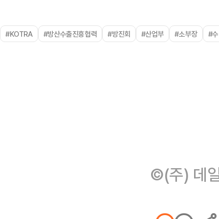
#KOTRA
#방산수출진흥협력
#방진회
#산업부
#소부장
#
©(주) 데