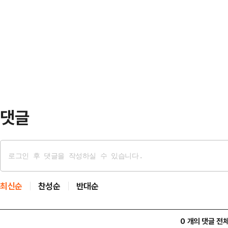
발표하고 윤 대통령 측도 본격적으로
유로 송달되지 않았다.현행 형사소송
심이 쏠린다.22일 법조계에 따르면 
기록을 넘겨받는 즉시 피고인에게 소
심판 대리인단을 꾸리고 대표로 변호
소송기록접수통지서를…
국가인권위원장, 이광범 전 서울고법
법연수원 9기)은 2012∼2018년
산 사건에서 유일하…
댓글
최신순
찬성순
반대순
0 개의 댓글 전