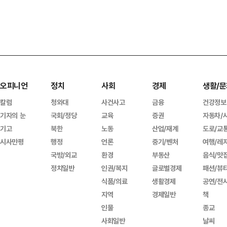
오피니언
정치
사회
경제
생활/문
칼럼
청와대
사건사고
금융
건강정보
기자의 눈
국회/정당
교육
증권
자동차/
기고
북한
노동
산업/재계
도로/교
시사만평
행정
언론
중기/벤처
여행/레
국방/외교
환경
부동산
음식/맛
정치일반
인권/복지
글로벌경제
패션/뷰
식품/의료
생활경제
공연/전
지역
경제일반
책
인물
종교
사회일반
날씨