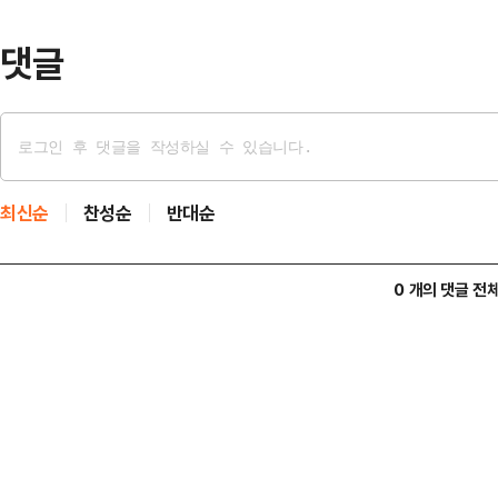
방울이 떨어지거나 0.1㎝ …
댓글
최신순
찬성순
반대순
0 개의 댓글 전