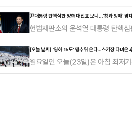
인플루언서들의 계정이 삭제됐다.2
상식에 대한 기대감도 크지 않은 상
분들,…
스트(SCMP)에 따르면 외국인 배
尹대통령 탄핵심판 양측 대진표 보니…'창과 방패' 맞
지난 14일, MBC는 뉴스 특보로 
헌법재판소의 윤석열 대통령 탄핵심판
하고 저질 제품을 판매한 인플루언서
입증했다. 평균 6% 내외의 시청률을
남기지 않은 가운데 양측 대진표가 
정지됐다.중국 소셜미디어 '더우인'
의 시청률을 기록…
발표하고 윤 대통령 측도 본격적으로
[오늘 날씨] '영하 15도' 맹추위 온다...스키장 다녀온
고급 빌라 앞에서 아랍인으로 보이는
월요일인 오늘(23일)은 아침 최저기
심이 쏠린다.22일 법조계에 따르면 
린은 "제 남편은 부유하고 영향력 있
가 찾아올 것으로 예상된다.기상청에 
심판 대리인단을 꾸리고 대표로 변호
임신 4개월이 넘었다"고…
낮 최고기온은 3~10도를 오르내리
국가인권위원장, 이광범 전 서울고법
과 전라권, 제주도는 구름이 많아 
법연수원 9기)은 2012∼2018년
내일 새벽까지 바람이 순간풍속 70
산 사건에서 유일하…
안쪽먼바다와 남해동부먼바다, 제주
것으로 보인다.오전부터 늦은 오후 