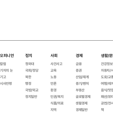
오피니언
정치
사회
경제
생활/문
칼럼
청와대
사건사고
금융
건강정보
기자의 눈
국회/정당
교육
증권
자동차/
기고
북한
노동
산업/재계
도로/교
시사만평
행정
언론
중기/벤처
여행/레
국방/외교
환경
부동산
음식/맛
정치일반
인권/복지
글로벌경제
패션/뷰
식품/의료
생활경제
공연/전
지역
경제일반
책