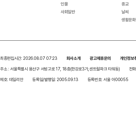
인물
종교
사회일반
날씨
생활문화
최종편집시간: 2026.08.07 07:23
회사소개
광고제휴문의
개인정보
주소 : 서울특별시 용산구 서빙고로 17, 18층(한강로3가,센트럴파크 타워동)
전화 
제호: 데일리안
등록일/발행일: 2005.09.13
등록번호: 서울 아00055