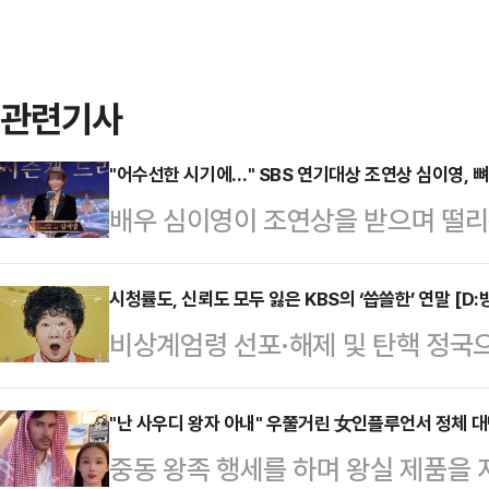
관련기사
"어수선한 시기에…" SBS 연기대상 조연상 심이영, 
배우 심이영이 조연상을 받으며 떨리
상암동 SBS프리즘타워에서 열린 20
영이 '7인의 부활'로 조연상을 받았
시청률도, 신뢰도 모두 잃은 KBS의 ‘씁쓸한’ 연말 [D:
비상계엄령 선포·해제 및 탄핵 정국
렵고 어수선한 시기에 이렇게 서로를 
들이 결방했지만 이 틈을 뉴스 특보
는 자리가 마련된 것은 감사한 일인 
역할’을 다시금 상기시키고 있다. 이
"난 사우디 왕자 아내" 우쭐거린 女인플루언서 정체 
도 못했던 상이라 떨리는데 뜻깊은 큰
중동 왕족 행세를 하며 왕실 제품을
들의 떨어진 신뢰도를 입증했으며, 
"무엇보다도 '7인의 탈출'을 탄생시켜