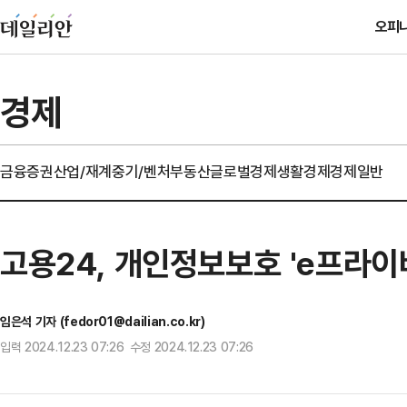
오피
경제
금융
증권
산업/재계
중기/벤처
부동산
글로벌경제
생활경제
경제일반
고용24, 개인정보보호 'e프라이
임은석 기자 (fedor01@dailian.co.kr)
입력 2024.12.23 07:26 수정 2024.12.23 07:26