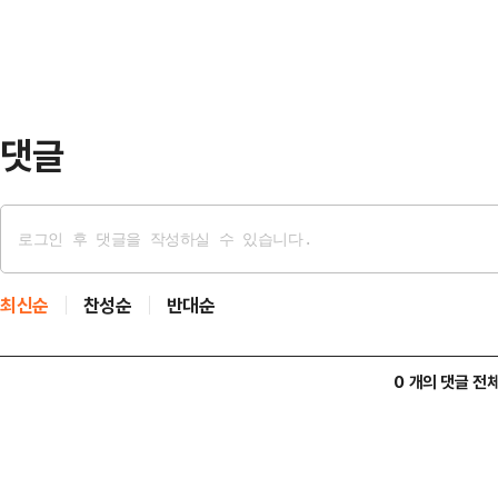
심판 대리인단을 꾸리고 대표로 변호
방울이 떨어지거나 0.1㎝ …
국가인권위원장, 이광범 전 서울고법
법연수원 9기)은 2012∼2018년
산 사건에서 유일하…
댓글
최신순
찬성순
반대순
0 개의 댓글 전