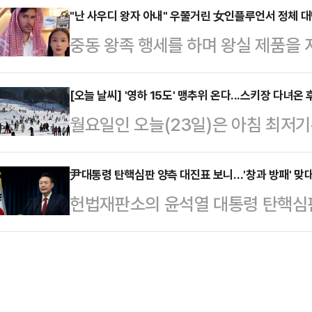
역할’을 다시금 상기시키고 있다. 이
"난 사우디 왕자 아내" 우쭐거린 女인플루언서 정체 
도 못했던 상이라 떨리는데 뜻깊은 큰
중동 왕족 행세를 하며 왕실 제품을
들의 떨어진 신뢰도를 입증했으며, 
"무엇보다도 '7인의 탈출'을 탄생시켜
인플루언서들의 계정이 삭제됐다.2
상식에 대한 기대감도 크지 않은 상
분들,…
스트(SCMP)에 따르면 외국인 배
[오늘 날씨] '영하 15도' 맹추위 온다...스키장 다녀온
지난 14일, MBC는 뉴스 특보로 
월요일인 오늘(23일)은 아침 최저기
하고 저질 제품을 판매한 인플루언서
입증했다. 평균 6% 내외의 시청률을
가 찾아올 것으로 예상된다.기상청에 
정지됐다.중국 소셜미디어 '더우인'
의 시청률을 기록…
낮 최고기온은 3~10도를 오르내리
尹대통령 탄핵심판 양측 대진표 보니…'창과 방패' 맞
고급 빌라 앞에서 아랍인으로 보이는
헌법재판소의 윤석열 대통령 탄핵심판
과 전라권, 제주도는 구름이 많아 
린은 "제 남편은 부유하고 영향력 있
남기지 않은 가운데 양측 대진표가 
내일 새벽까지 바람이 순간풍속 70
임신 4개월이 넘었다"고…
발표하고 윤 대통령 측도 본격적으로
안쪽먼바다와 남해동부먼바다, 제주
심이 쏠린다.22일 법조계에 따르면 
것으로 보인다.오전부터 늦은 오후 