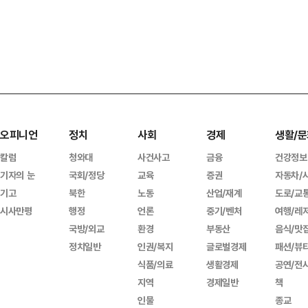
오피니언
정치
사회
경제
생활/문
칼럼
청와대
사건사고
금융
건강정보
기자의 눈
국회/정당
교육
증권
자동차/
기고
북한
노동
산업/재계
도로/교
시사만평
행정
언론
중기/벤처
여행/레
국방/외교
환경
부동산
음식/맛
정치일반
인권/복지
글로벌경제
패션/뷰
식품/의료
생활경제
공연/전
지역
경제일반
책
인물
종교