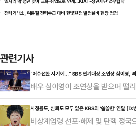
일자리 밖 청년 찾아 교육·취업으로 연계…KIAT-청년재단 업무협약
전력거래소, 여름철 전력수급 대비 한빛원전 발전설비 현장 점검
관련기사
"어수선한 시기에…" SBS 연기대상 조연상 심이영, 
배우 심이영이 조연상을 받으며 떨리
상암동 SBS프리즘타워에서 열린 20
영이 '7인의 부활'로 조연상을 받았
시청률도, 신뢰도 모두 잃은 KBS의 ‘씁쓸한’ 연말 [D:
비상계엄령 선포·해제 및 탄핵 정국
렵고 어수선한 시기에 이렇게 서로를 
들이 결방했지만 이 틈을 뉴스 특보
는 자리가 마련된 것은 감사한 일인 