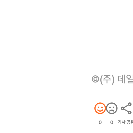
©(주) 데
기사 공
0
0