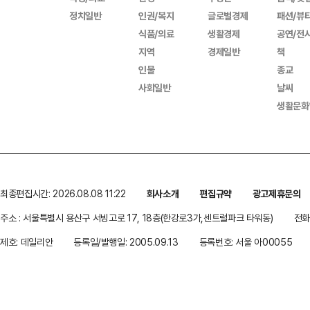
정치일반
인권/복지
글로벌경제
패션/뷰
식품/의료
생활경제
공연/전
지역
경제일반
책
인물
종교
사회일반
날씨
생활문화
최종편집시간: 2026.08.08 11:22
회사소개
편집규약
광고제휴문의
주소 : 서울특별시 용산구 서빙고로 17, 18층(한강로3가,센트럴파크 타워동)
전화 
제호: 데일리안
등록일/발행일: 2005.09.13
등록번호: 서울 아00055