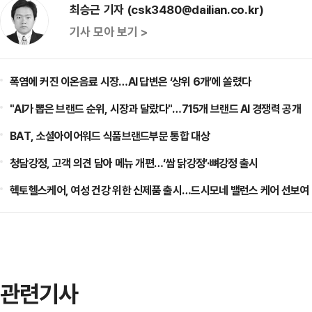
최승근 기자 (csk3480@dailian.co.kr)
기사 모아 보기 >
폭염에 커진 이온음료 시장…AI 답변은 ‘상위 6개’에 쏠렸다
"AI가 뽑은 브랜드 순위, 시장과 달랐다"…715개 브랜드 AI 경쟁력 공개
BAT, 소셜아이어워드 식품브랜드부문 통합 대상
청담강정, 고객 의견 담아 메뉴 개편…‘쌈 닭강정’·뼈강정 출시
헥토헬스케어, 여성 건강 위한 신제품 출시…드시모네 밸런스 케어 선보여
관련기사