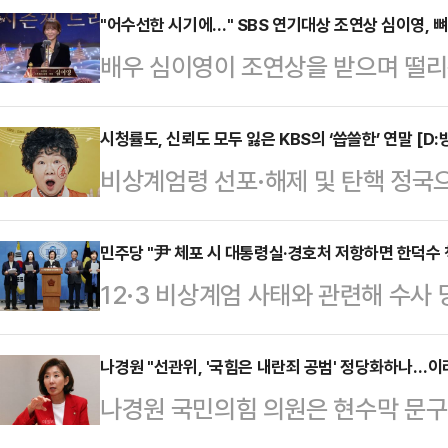
"어수선한 시기에…" SBS 연기대상 조연상 심이영, 
배우 심이영이 조연상을 받으며 떨리
상암동 SBS프리즘타워에서 열린 20
영이 '7인의 부활'로 조연상을 받았
시청률도, 신뢰도 모두 잃은 KBS의 ‘씁쓸한’ 연말 [D:
비상계엄령 선포·해제 및 탄핵 정국
렵고 어수선한 시기에 이렇게 서로를 
들이 결방했지만 이 틈을 뉴스 특보
는 자리가 마련된 것은 감사한 일인 
역할’을 다시금 상기시키고 있다. 이
민주당 "尹 체포 시 대통령실·경호처 저항하면 한덕수 
도 못했던 상이라 떨리는데 뜻깊은 큰
12·3 비상계엄 사태와 관련해 수사
들의 떨어진 신뢰도를 입증했으며, 
"무엇보다도 '7인의 탈출'을 탄생시켜
관측이 나오는 가운데 더불어민주당
상식에 대한 기대감도 크지 않은 상
분들,…
나섰다.더불어민주당 내란진상조사단은
나경원 "선관위, '국힘은 내란죄 공범' 정당화하나…이
지난 14일, MBC는 뉴스 특보로 
나경원 국민의힘 의원은 현수막 문
권한대행은 현 상황을 조기 종식하고
입증했다. 평균 6% 내외의 시청률을
"편파적 행태"라고 꼬집었다.나 의원