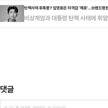
도 6개 민생법안을 거부하는 등 심히
의 시청률을 기록…
글에서 "이러니까 선관위가 부정선거 
탄핵사태 후폭풍? 임영웅은 타격감 '제로'…브랜드평판
단은 "일각에서 한 권한대행의 일주
비상계엄과 대통령 탄핵 사태에 휘
민의힘 의원들은 내란죄의 공범이 되
다고 말하는 사람도 있다"며 "8년 
으로 고충을 겪고 있는 가운데, 트로
중인 사건"이라며 "국민의힘 의원들
의 전철을 밟으려 한다는…
영웅 만큼은 ‘무풍지대’에 있는 것
지 않음은 명백하다. 한마디로 무죄
안 1차 표결 당시 SNS(사회관계망
죄 확정판결을 받은 형국이 되었고,
랜드평판은 여지없이 1위였다.22
다"고 밝혔다.그는 '국민의…
참여지수 96만9900 미디어지수 96
티지수 199만1291로 전체 브랜드
트로트 가수 브…
댓글