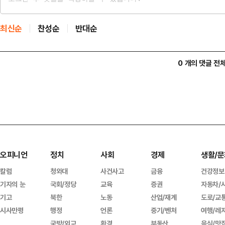
최신순
찬성순
반대순
0 개의 댓글 전
오피니언
정치
사회
경제
생활/문
칼럼
청와대
사건사고
금융
건강정보
기자의 눈
국회/정당
교육
증권
자동차/
기고
북한
노동
산업/재계
도로/교
시사만평
행정
언론
중기/벤처
여행/레
국방/외교
환경
부동산
음식/맛