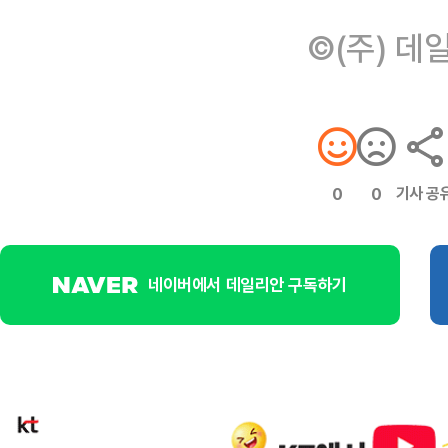
©(주) 데
기사 공
0
0
네이버에서 데일리안 구독하기