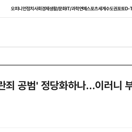
오피니언
정치
사회
경제
생활/문화
IT/과학
연예
스포츠
세계
수도권
포토
D-
내란죄 공범' 정당화하나…이러니 