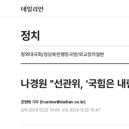
정치
청와대
국회/정당
북한
행정
국방/외교
정치일반
나경원 "선관위, '국힘은 
강현태 기자 (trustme@dailian.co.kr)
입력 2024.12.22 10:46 수정 2024.12.22 10:47