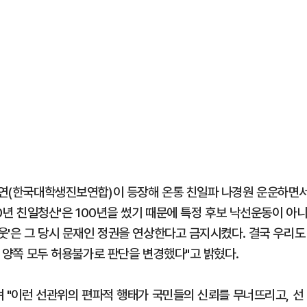
대진연(한국대학생진보연합)이 등장해 온통 친일파 나경원 운운하면
00년 친일청산'은 100년을 썼기 때문에 특정 후보 낙선운동이 아
아웃'은 그 당시 문재인 정권을 연상한다고 금지시켰다. 결국 우리도
야 양쪽 모두 허용불가로 판단을 변경했다"고 밝혔다.
라며 "이런 선관위의 편파적 행태가 국민들의 신뢰를 무너뜨리고, 선