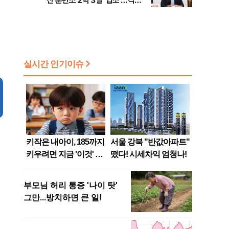
산 훈련소 2박 3일 '입소'…각개
전투·야간행군 한다