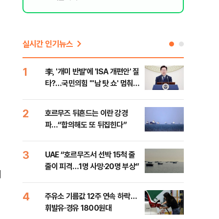
실시간 인기뉴스
1
6
李, '개미 반발'에 'ISA 개편안' 질
천안
타?…국민의힘 "'남 탓 쇼' 멈춰
이 
라"
사
2
7
호르무즈 뒤흔드는 이란 강경
[주
파…“합의해도 또 뒤집힌다”
다?
3
8
UAE “호르무즈서 선박 15척 줄
민주
줄이 피격…1명 사망·20명 부상”
청래
에
능 
4
9
주유소 기름값 12주 연속 하락…
"너
휘발유·경유 1800원대
운전