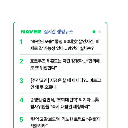
실시간 랭킹뉴스
1
6
"숙련된 모습" 통영 60대女 살인사건, 미
“우크라
제로 갈 가능성 있나…범인의 실체는?
정제유 3
2
7
호르무즈 뒤흔드는 이란 강경파…“합의해
입추 하루
도 또 뒤집힌다”
37도'…
있는 치료
3
8
[주간코인] 지금은 살 때 아니다?…비트코
李, '개미
인 왜 못 오르나
민의힘 "'
4
9
송영길·김민석, '조희대 탄핵' 외치자…與
UAE “
법사위원들 "즉시 대법관 제청하라"
격…1명 
5
10
‘탄약 고갈 보도’에 격노한 트럼프 “유출자
국민의힘 
색출하라”
당내서는