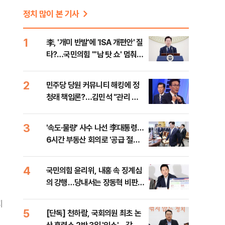
정치 많이 본 기사
1
李, '개미 반발'에 'ISA 개편안' 질
타?…국민의힘 "'남 탓 쇼' 멈춰
라"
2
민주당 당원 커뮤니티 해킹에 정
청래 책임론?…김민석 "관리 무
능 바로 잡아야"
3
'속도·물량' 사수 나선 李대통령…
6시간 부동산 회의로 '공급 절벽'
타개 총력전
4
국민의힘 윤리위, 내홍 속 징계심
의 강행…당내서는 장동혁 비판
목소리
지
5
[단독] 천하람, 국회의원 최초 논