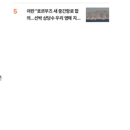
5
10
이란 "호르무즈 새 중간항로 합
폭염
의…선박 상당수 우리 영해 지난
층…
다"
운