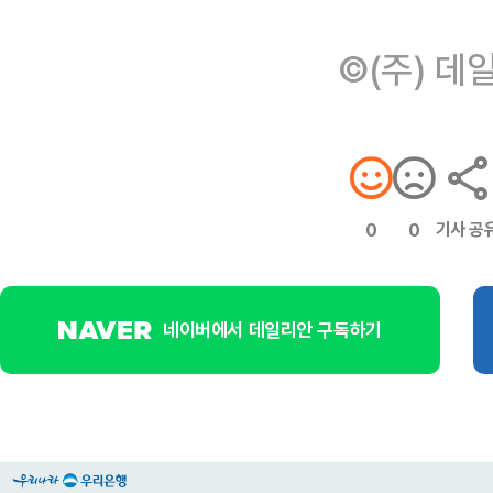
©(주) 데
기사 공
0
0
네이버에서 데일리안 구독하기