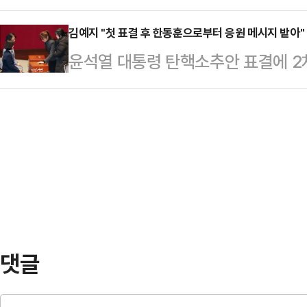
사회 각계각층을 아우르는 광폭행보에
선의 의미와 관해 많은 시사점을 안
분들,…
려 출마를 염두에 둔 행보라는 게 정
김예지 "첫 표결 후 한동훈으로부터 응원 메시지 받아"
의 무단 통치와 망상 계엄이 문제가 
윤석열 대통령 탄핵소추안 표결에 2
생각해 본 적 없다"는 입장이지만, 
핵이 진행되는 상황"이라며 "그 빈
알려진 김예지 국민의힘 의원은 21일
생길 지 주목된다.21일 정치권에 따
의가 2심까지 인정된 사람…
힘 대표로부터 응원의 메시지를 받았
소추안이 가결 된 직후 재계를 비롯한
인터뷰에서 "평소 개인적 연락을 잘 
보를 이어가고 있다. 그는 최근 '가
메시지를 주셨다"며 이같이 밝혔다.한
기록…
다. 응원합니다.'라는 두 문장짜리 
자신을 둘러싼 제명 요구 논란에 대
비공개 의…
댓글