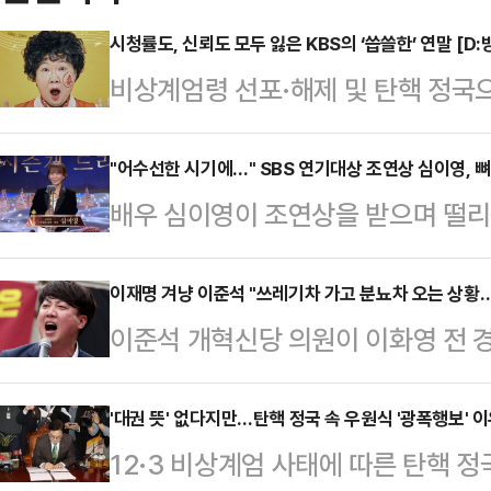
시청률도, 신뢰도 모두 잃은 KBS의 ‘씁쓸한’ 연말 [D:
비상계엄령 선포·해제 및 탄핵 정국
들이 결방했지만 이 틈을 뉴스 특보
역할’을 다시금 상기시키고 있다. 이
"어수선한 시기에…" SBS 연기대상 조연상 심이영, 
배우 심이영이 조연상을 받으며 떨리
들의 떨어진 신뢰도를 입증했으며, 
상암동 SBS프리즘타워에서 열린 20
상식에 대한 기대감도 크지 않은 상
영이 '7인의 부활'로 조연상을 받았
이재명 겨냥 이준석 "쓰레기차 가고 분뇨차 오는 상황…
지난 14일, MBC는 뉴스 특보로 
이준석 개혁신당 의원이 이화영 전 
렵고 어수선한 시기에 이렇게 서로를 
입증했다. 평균 6% 내외의 시청률을
대선을 함께 언급하며 이재명 더불어
는 자리가 마련된 것은 감사한 일인 
의 시청률을 기록…
분뇨차 오는 상황이라고 비유할까 걱
'대권 뜻' 없다지만…탄핵 정국 속 우원식 '광폭행보' 
도 못했던 상이라 떨리는데 뜻깊은 큰
12·3 비상계엄 사태에 따른 탄핵 
의 페이스북에 "최근 나온 이화영 
"무엇보다도 '7인의 탈출'을 탄생시켜