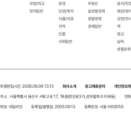
국방/외교
환경
부동산
음식/맛
정치일반
인권/복지
글로벌경제
패션/뷰
식품/의료
생활경제
공연/전
지역
경제일반
책
인물
종교
사회일반
날씨
생활문화
최종편집시간: 2026.08.06 13:13
회사소개
광고제휴문의
개인정보
주소 : 서울특별시 용산구 서빙고로 17, 18층(한강로3가,센트럴파크 타워동)
전화 
제호: 데일리안
등록일/발행일: 2005.09.13
등록번호: 서울 아00055