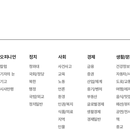
오피니언
정치
사회
경제
생활/문
칼럼
청와대
사건사고
금융
건강정보
기자의 눈
국회/정당
교육
증권
자동차/
기고
북한
노동
산업/재계
도로/교
시사만평
행정
언론
중기/벤처
여행/레
국방/외교
환경
부동산
음식/맛
정치일반
인권/복지
글로벌경제
패션/뷰
식품/의료
생활경제
공연/전
지역
경제일반
책
인물
종교