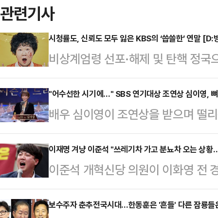
관련기사
시청률도, 신뢰도 모두 잃은 KBS의 ‘씁쓸한’ 연말 [D:
비상계엄령 선포·해제 및 탄핵 정국
들이 결방했지만 이 틈을 뉴스 특보
역할’을 다시금 상기시키고 있다. 이
"어수선한 시기에…" SBS 연기대상 조연상 심이영, 
배우 심이영이 조연상을 받으며 떨리
들의 떨어진 신뢰도를 입증했으며, 
상암동 SBS프리즘타워에서 열린 20
상식에 대한 기대감도 크지 않은 상
영이 '7인의 부활'로 조연상을 받았
이재명 겨냥 이준석 "쓰레기차 가고 분뇨차 오는 상황…
지난 14일, MBC는 뉴스 특보로 
이준석 개혁신당 의원이 이화영 전 
렵고 어수선한 시기에 이렇게 서로를 
입증했다. 평균 6% 내외의 시청률을
대선을 함께 언급하며 이재명 더불어
는 자리가 마련된 것은 감사한 일인 
의 시청률을 기록…
분뇨차 오는 상황이라고 비유할까 걱
보수주자 춘추전국시대…한동훈은 '흔들' 다른 잠룡들은
도 못했던 상이라 떨리는데 뜻깊은 큰