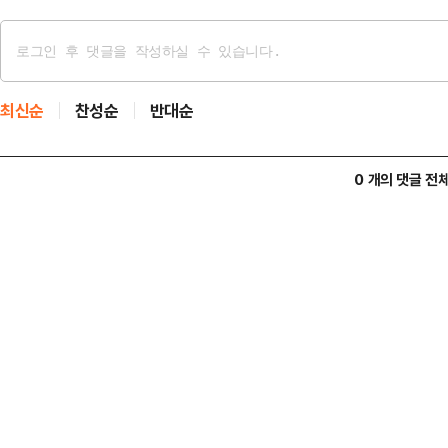
최신순
찬성순
반대순
0 개의 댓글 전