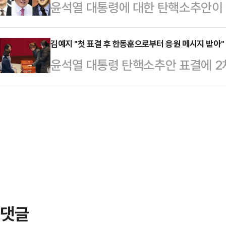
윤석열 대통령에 대한 탄핵소추안이
의 페이스북에 "최근 나온 이화영 
"무엇보다도 '7인의 탈출'을 탄생시켜
조기 대선 가능성에 힘이 실리고 있다
선의 의미와 관해 많은 시사점을 안
분들,…
나둘 기지개를 켜는 모양새다. 특히 
김예지 "첫 표결 후 한동훈으로부터 응원 메시지 받아"
의 무단 통치와 망상 계엄이 문제가 
윤석열 대통령 탄핵소추안 표결에 2
대한 입장을 분명히 하며 선명성 확
핵이 진행되는 상황"이라며 "그 빈
알려진 김예지 국민의힘 의원은 21일
탄핵소추안이 헌법재판소로 넘어가면
의가 2심까지 인정된 사람…
힘 대표로부터 응원의 메시지를 받았
개를 들고 있다. 갑작스럽게 대선이
인터뷰에서 "평소 개인적 연락을 잘 
탓에 후보들이 우후죽순 거론되고 있
메시지를 주셨다"며 이같이 밝혔다.한
대'가 열렸다는 분석이 …
다. 응원합니다.'라는 두 문장짜리 
자신을 둘러싼 제명 요구 논란에 대
비공개 의…
댓글