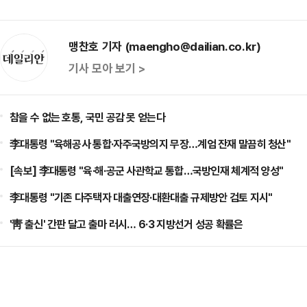
맹찬호 기자 (maengho@dailian.co.kr)
기사 모아 보기 >
참을 수 없는 호통, 국민 공감 못 얻는다
李대통령 "육해공사 통합·자주국방의지 무장…계엄 잔재 말끔히 청산"
[속보] 李대통령 "육·해·공군 사관학교 통합…국방인재 체계적 양성"
李대통령 "기존 다주택자 대출연장·대환대출 규제방안 검토 지시"
'靑 출신' 간판 달고 출마 러시… 6·3 지방선거 성공 확률은