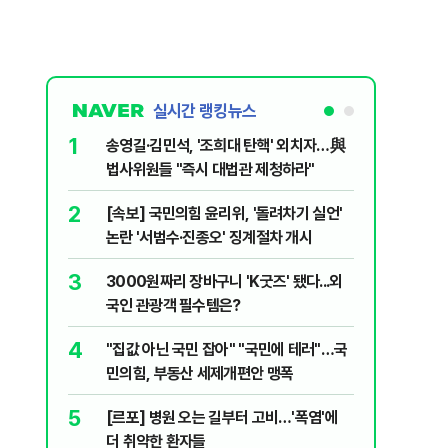
실시간 랭킹뉴스
1
6
송영길·김민석, '조희대 탄핵' 외치자…與
홈플러스,
법사위원들 "즉시 대법관 제청하라"
개 점포 
2
7
[속보] 국민의힘 윤리위, '돌려차기 실언'
[코인뉴스
논란 '서범수·진종오' 징계절차 개시
다…큰 변
3
8
3000원짜리 장바구니 'K굿즈' 됐다...외
민주당, 
국인 관광객 필수템은?
안부터 
4
9
"집값 아닌 국민 잡아" "국민에 테러"…국
버핏 "美 
민의힘, 부동산 세제개편안 맹폭
신호에 
5
10
[르포] 병원 오는 길부터 고비…'폭염'에
[단독] 
더 취약한 환자들
로…3.70