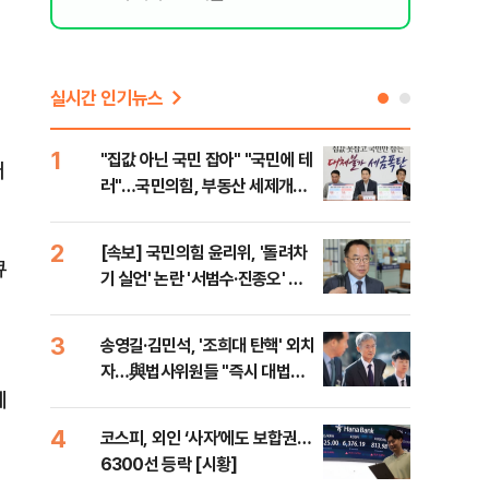
실시간 인기뉴스
1
6
"집값 아닌 국민 잡아" "국민에 테
靑,
어
러"…국민의힘, 부동산 세제개편
점식
안 맹폭
고'"
2
7
[속보] 국민의힘 윤리위, '돌려차
與김
큐
기 실언' 논란 '서범수·진종오' 징
발언
계절차 개시
3
8
송영길·김민석, '조희대 탄핵' 외치
[단
자…與법사위원들 "즉시 대법관
희룡
에
제청하라"
증거
4
9
코스피, 외인 ‘사자’에도 보합권…
국힘
6300선 등락 [시황]
수·