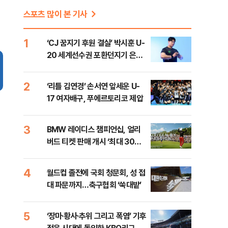
스포츠 많이 본 기사
1
‘CJ 꿈지기 후원 결실’ 박시훈 U-
20 세계선수권 포환던지기 은메
달
2
‘리틀 김연경’ 손서연 앞세운 U-
17 여자배구, 푸에르토리코 제압
3
BMW 레이디스 챔피언십, 얼리
버드 티켓 판매 개시 ‘최대 30%
할인’
4
월드컵 졸전에 국회 청문회, 성 접
대 파문까지…축구협회 ‘쑥대밭’
5
‘장마·황사·추위 그리고 폭염’ 기후