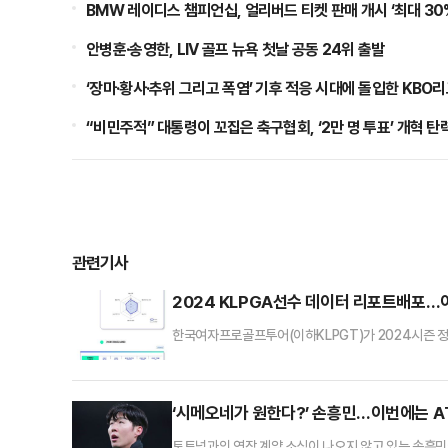
BMW 레이디스 챔피언십, 얼리버드 티켓 판매 개시 ‘최대 30
안병훈·송영한, LIV 골프 뉴욕 첫날 공동 24위 출발
‘장마·황사·추위 그리고 폭염’ 기후 적응 시대에 돌입한 KBO
“비민주적” 대통령이 꼬집은 축구협회, ‘2만 명 투표’ 개혁 탄
관련기사
2024 KLPGA선수 데이터 리포트배포
한국여자프로골프투어(이하KLPGT)가 2024시즌 정규
터 리포트’를 제공했다.KLPGT는 공식기록 파트너 ㈜
며 골프 데이터 산업을 선도하고 있다. 특히, 지난 2
매년 시즌 종료 후에 선수들의 경기력 향상을 위한 자료
‘시메오네가 원한다?’ 손흥민…이번에는 A
토트넘과의 연장 계약 소식이 나오지 않고 있는 손흥민