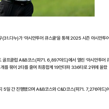
우(31.다누)가 ‘아시안투어 큐스쿨’을 통해 2025 시즌 아시안투
 골프클럽 A&B코스(파71. 6,897야드)에서 열린 ‘아시안투어 
기 3개를 묶어 2타를 줄여 최종합계 19언더파 336타로 2위에 올랐
일까지 5일 간 진행됐으며 A&B코스와 C&D코스(파71. 7,276야드)