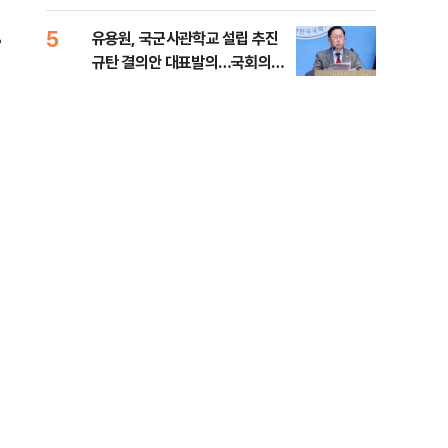
5
10
8
유용원, 국군사관학교 설립 추진
[단
규탄 결의안 대표발의…국회의원
1%
36명 동참