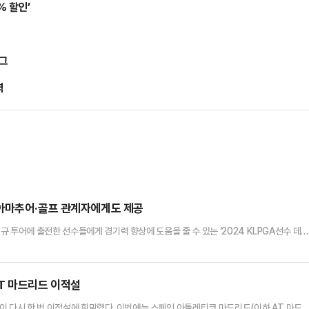
% 할인’
리그
력
…아마추어·골프 관계자에게도 제공
 투어에 출전한 선수들에게 경기력 향상에 도움을 줄 수 있는 ‘2024 KLPGA선수 데이
CNPS(대표이사 최형석)를 통해 지난 2019년 6월부터 위치 기반 거리데이터를 수집하
020시즌 종료 후 시범적으로 제공했던 데이터 리포트는 선수들의 긍정적인 반응을 얻었고,
로 제공되고 있다.‘2024 KLPGA선수 데이터 리포트…
T 마드리드 이적설
이 다시 한 번 이적설에 휘말렸다. 이번에는 스페인 아틀레티코 마드리드(이하 AT 마드