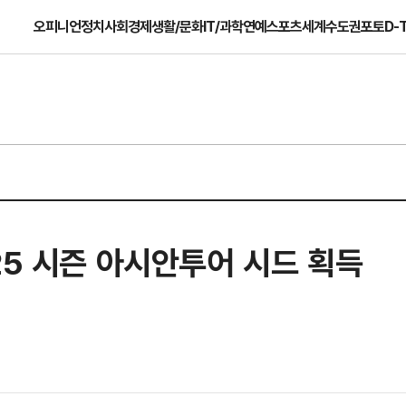
오피니언
정치
사회
경제
생활/문화
IT/과학
연예
스포츠
세계
수도권
포토
D-
25 시즌 아시안투어 시드 획득