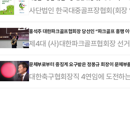
넘기며 최하위에 그쳤다. 9위 NC와
사단법인 한국대중골프장협회(회장 임
것으로 조사되었다. 45개 골프장은 
전력이 약해질 것으로 보인다.우선 
사고를 예방하기 위한 ‘골프장 안전·위
그러나 현재 휴·개장 계획이 미정인
로 …
와 캐디의 전문성 향상을 위한 교재로
홍석주 대한파크골프협회장 당선인 “파크골프 흥행 이
폭설과 강추위 등 기상 여건에 따라
제4대 (사)대한파크골프협회장 선거
를 발간했다고 20일 밝혔다.한국대
밝혀 골프장 이용 시 반드시 휴개장 
래를 이끈다.20일 서울특별시 송
영에서 안전은 가장 최우선적으로 확
프장들의 휴·개…
제4대 대한파크골프협회 선거에서 총 
문체부로부터 중징계 요구받은 정몽규 회장이 문체부를
에 발간한 교재를 활용하여 골프장 
대한축구협회장직 4연임에 도전하는 
여한 가운데 기호 1번 홍석주 후보가
큰 도움이 되길 바란다”고 하였다,
언을 했다.정 회장은 19일 서울 
김선종 후보를 21표 차로 이겼으며,
인 캐디의 전문성 …
대한축구협회장 선거 출마 선언 기자
와 9표를 얻었다. 무효표는 3표가
있었지만 12년간 많은 분과 축구 발
2018년부터 2020년까지 대구광
는 게 아니라고 생각했다”고 말했다
2022년부터 지난…