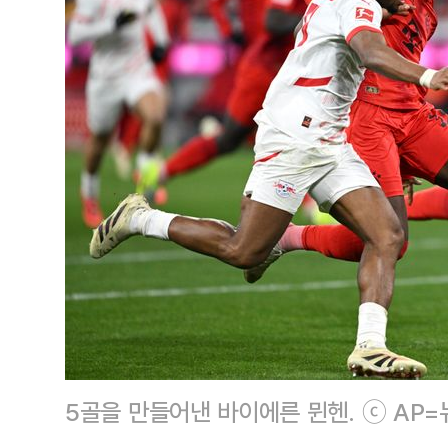
5골을 만들어낸 바이에른 뮌헨. ⓒ AP