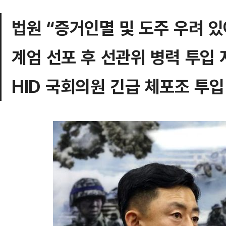
법원 “증거인멸 및 도주 우려 있
계엄 선포 후 선관위 병력 투입 
HID 국회의원 긴급 체포조 투