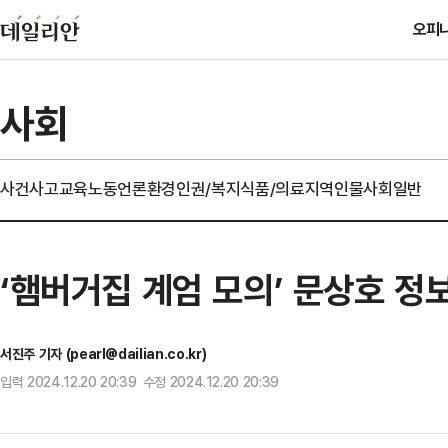
오피
사회
사건사고
교육
노동
언론
환경
인권/복지
식품/의료
지역
인물
사회일반
‘햄버거집 계엄 모의’ 문상호 정
서진주 기자 (pearl@dailian.co.kr)
입력 2024.12.20 20:39 수정 2024.12.20 20:39