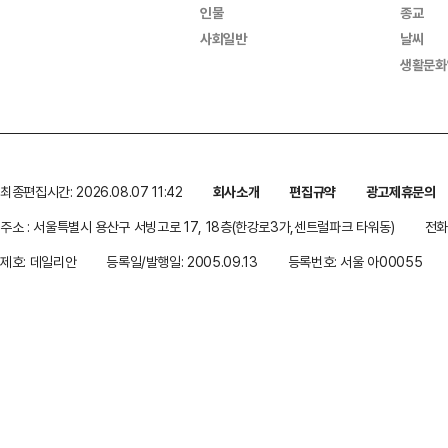
인물
종교
사회일반
날씨
생활문화
최종편집시간: 2026.08.07 11:42
회사소개
편집규약
광고제휴문의
주소 : 서울특별시 용산구 서빙고로 17, 18층(한강로3가,센트럴파크 타워동)
전화 
제호: 데일리안
등록일/발행일: 2005.09.13
등록번호: 서울 아00055