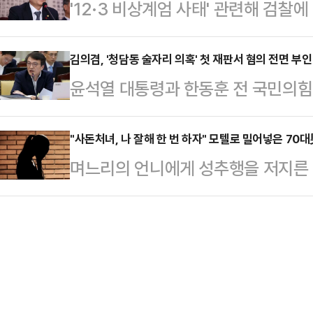
'12·3 비상계엄 사태' 관련해 검
재판에 넘겨진 도미니크 펠리코(72세
피해 학생에 대한 심리안정 지원 등
서 '체포 명단에 김동현 부장판사가 
선고 공판에서 징역 20년을 선고받
청은 아직 인사위원회…
경찰에 따르면 조 청장은 지난 19일
김의겸, '청담동 술자리 의혹' 첫 재판서 혐의 전면 부인
서는 성폭행 또는 성폭행 미수, 성폭
윤석열 대통령과 한동훈 전 국민의힘 
사에서 이같이 진술했다. 경찰 특수
그 중 2명은 집행유예를 받았다.또
혹을 제기해 명예훼손 혐의로 재판에
했었다.김 부장판사는 서울중앙지법 
12년형이…
혐의를 전면 부인했다.20일 법조계
"사돈처녀, 나 잘해 한 번 하자" 모텔로 밀어넣은 70
일 이재명 더불어민주당 대표의 위증
며느리의 언니에게 성추행을 저지른 
용제 판사 심리로 열린 첫 공판에서 
청장의 변호인인 노정환 변호사에 따르
지고 있다.17일 JTBC '사건반장
다"고 밝혔다.함께 기소된 강진구 전
울 종로구 삼청…
뒤 정신적 충격으로 직장을 잃고 가족
않았다.청담동 술자리 의혹이란 2022
의 사연을 다뤘다.A씨에 따르면 가
윤석열 대통령과 한 전 대표가 김앤
왕래가 잦았다고. A씨도 사돈댁과 
담동 바에서…
는 발언으로 점차 거리를 두게 됐다.