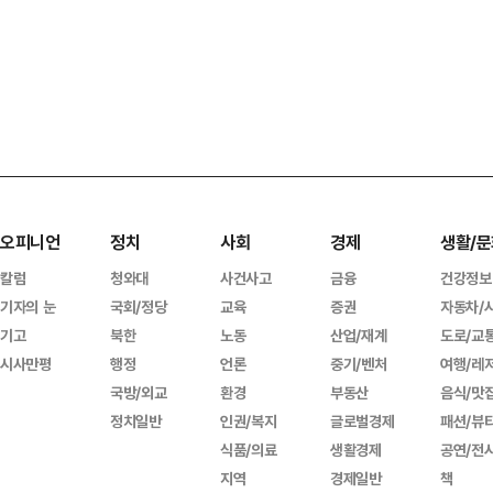
오피니언
정치
사회
경제
생활/문
칼럼
청와대
사건사고
금융
건강정보
기자의 눈
국회/정당
교육
증권
자동차/
기고
북한
노동
산업/재계
도로/교
시사만평
행정
언론
중기/벤처
여행/레
국방/외교
환경
부동산
음식/맛
정치일반
인권/복지
글로벌경제
패션/뷰
식품/의료
생활경제
공연/전
지역
경제일반
책