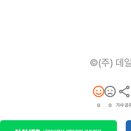
©(주) 데
기사 공
0
0