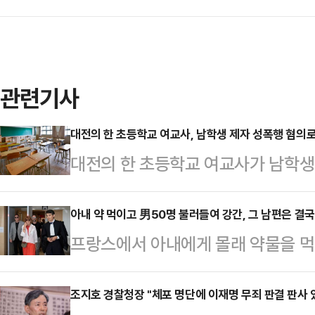
관련기사
대전의 한 초등학교 여교사, 남학생 제자 성폭행 혐의로
대전의 한 초등학교 여교사가 남학생
뒤늦게 알려졌다.20일 연합뉴스에 
A교사를 미성년자의제강간 혐의로 지
아내 약 먹이고 男50명 불러들여 강간, 그 남편은 결국
프랑스에서 아내에게 몰래 약물을 
의혹을 먼저 인지한 학교 측이 경찰
하게 한 남편이 징역 20년형을 선고
달 12일 경찰로부터 수사 개시 통보
따르면 10년간 자신의 아내 지젤(7
조지호 경찰청장 "체포 명단에 이재명 무죄 판결 판사 
교사를 직위 해제했다.피해 학생은 현