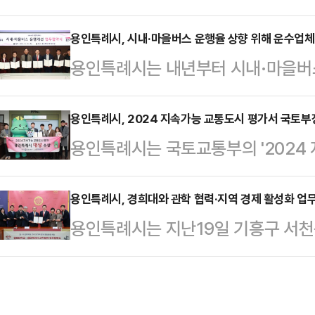
마무리했다.이날 행사에는 시의원과 
의 안전과 사고 예방을 위한 이용 안전
부공무원 등이 참석했으며, 의정활동 
용인특례시, 시내·마을버스 운행율 상향 위해 운수업체 
문화 조성 노력 △개인형 이동장치 이
용인특례시는 내년부터 시내·마을버
회사, 기념촬영 등으로 진행됐다.이
인형 이동장치 거치구역의 지정·운영
원을 통해 버스 운행율을 20% 이상 
수여하는 자랑스런 의원상을 수상했으
인 대표자가 시민 …
수업체들과 협약을 맺었다고 20일 
용인특례시, 2024 지속가능 교통도시 평가서 국토부
군의회의장 남부권협의회에서 수여하
용인특례시는 국토교통부의 '2024
수종사자 부족으로 운행하지 못하는
2024년도 행정사무감사 우수부서로
토부장관상을 받았다고 20일 밝혔다
우개선에 총 7억 2000만원을 지원키
책과, 3개 구청 도로과는 의장상…
이 높은 대중교통을 확대하는 등 에
용인특례시, 경희대와 관학 협력·지역 경제 활성화 업
시내·마을버스 운수업체 대표들과 함
용인특례시는 지난19일 기흥구 서
시의 성과를 공식적으로 인정받은 
서'에 서명하고 시민 교통 편의를 증
서 경희대학교와 '관-학 협력체계 구
로 대전환 △에너지 절감형 대중교통
협약에 참가한 업체는 합…
업무협약'을 체결했다고 20일 밝혔
원 △교통안전·이동권 확보 등 4개 
대학의 '지·산·학 협력'을 통한 첨
아 인구 30만명 이상 도농복합도시 