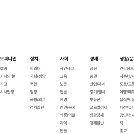
오피니언
정치
사회
경제
생활/문
칼럼
청와대
사건사고
금융
건강정보
기자의 눈
국회/정당
교육
증권
자동차/
기고
북한
노동
산업/재계
도로/교
시사만평
행정
언론
중기/벤처
여행/레
국방/외교
환경
부동산
음식/맛
정치일반
인권/복지
글로벌경제
패션/뷰
식품/의료
생활경제
공연/전
지역
경제일반
책
인물
종교