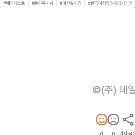
#메니페스토
#용인특례시
#이상일시장
#한국여성유권자경기연맹
©(주) 데
기사 공
0
0