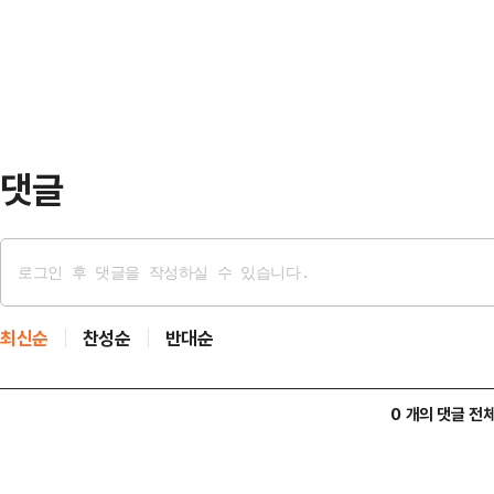
힘을 모은다.이날 협약식에는 이상일
받았다.시는 인구당 K패…
을 비롯해 양 기관의 관계자가 참석
360조원을 투자하는 '용인 첨단시
가 122조원을 투자하는…
댓글
최신순
찬성순
반대순
0 개의 댓글 전