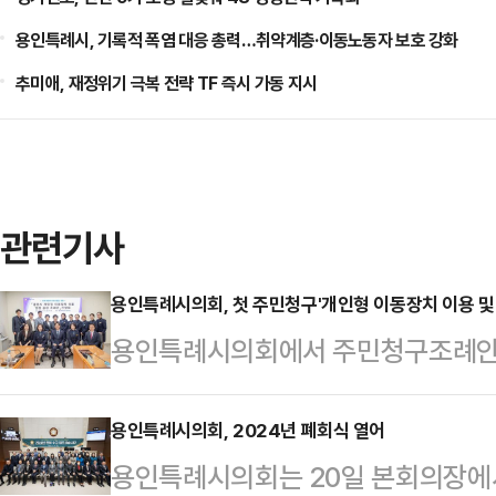
용인특례시, 기록적 폭염 대응 총력…취약계층·이동노동자 보호 강화
추미애, 재정위기 극복 전략 TF 즉시 가동 지시
관련기사
용인특례시의회, 첫 주민청구'개인형 이동장치 이용 및 
용인특례시의회에서 주민청구조례안인
전 증진 조례안'이 20일 제289회
조례안은 '주민조례발안에 관한 법률
용인특례시의회, 2024년 폐회식 열어
용인특례시의회는 20일 본회의장에서
된 주민청구조례안이다.주요 내용은 