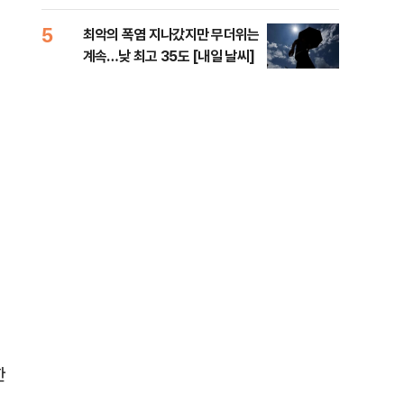
李 견제 사활
라"
5
10
최악의 폭염 지나갔지만 무더위는
폐기
계속…낮 최고 35도 [내일 날씨]
60
한