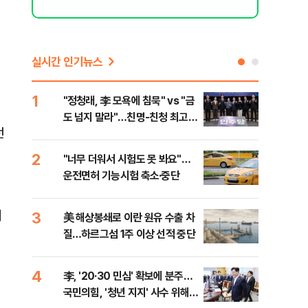
실시간 인기뉴스
1
6
"정청래, 李 모욕에 침묵" vs "금
"군
도 넘지 말라"…친명-친청 최고위
이란
런
원 후보, 제주서 격돌
2
7
"너무 더워서 시험도 못 봐요"…
"결
운전면허 기능시험 축소·중단
·청
회
3
8
美 해상봉쇄로 이란 원유 수출 차
농협
질…하르그섬 1주 이상 선적 중단
자금
4
9
李, '20·30 민심' 확보에 분주…
李, 
국민의힘, '청년 지지' 사수 위해
타?
며