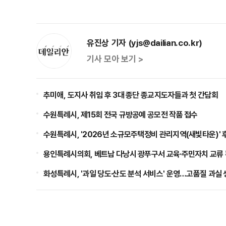
유진상 기자 (yjs@dailian.co.kr)
기사 모아 보기 >
추미애, 도지사 취임 후 3대 종단 종교지도자들과 첫 간담회
수원특례시, 제15회 전국 규방공예 공모전 작품 접수
수원특례시, '2026년 소규모주택정비 관리지역(새빛타운)' 
용인특례시의회, 베트남 다낭시 광푸구서 교육·주민자치 교류
화성특례시, '과일 당도·산도 분석 서비스' 운영…고품질 과실 