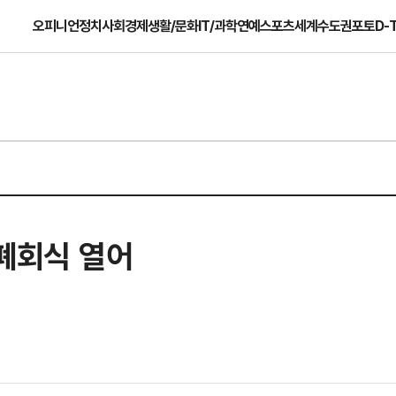
오피니언
정치
사회
경제
생활/문화
IT/과학
연예
스포츠
세계
수도권
포토
D-
 폐회식 열어