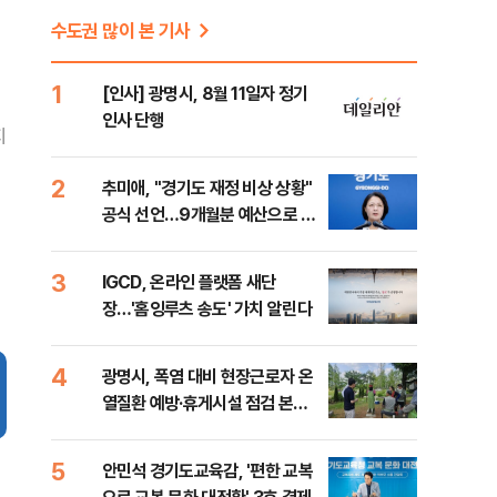
수도권 많이 본 기사
1
[인사] 광명시, 8월 11일자 정기
인사 단행
지
2
추미애, "경기도 재정 비상 상황"
공식 선언…9개월분 예산으로 민
생사업 중단
3
IGCD, 온라인 플랫폼 새단
장…'홈잉루츠 송도' 가치 알린다
4
광명시, 폭염 대비 현장근로자 온
열질환 예방·휴게시설 점검 본격
화
5
안민석 경기도교육감, '편한 교복