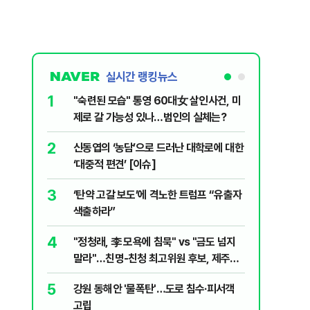
실시간 랭킹뉴스
1
6
"숙련된 모습" 통영 60대女 살인사건, 미
美 해상봉
제로 갈 가능성 있나…범인의 실체는?
그섬 1주
2
7
신동엽의 ‘농담’으로 드러난 대학로에 대한
"군사 옵
‘대중적 편견’ [이슈]
출구 전략
3
8
‘탄약 고갈 보도’에 격노한 트럼프 “유출자
"너무 더
색출하라”
기능시험
4
9
"정청래, 李 모욕에 침묵" vs "금도 넘지
지구촌 덮
말라"…친명-친청 최고위원 후보, 제주서
기도 끊
격돌
5
10
강원 동해안 '물폭탄'…도로 침수·피서객
"우리가 
고립
다" 허지