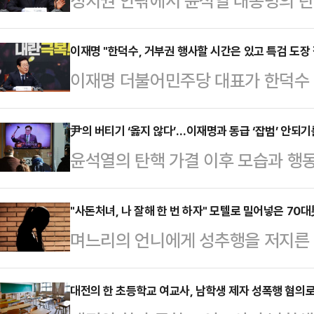
정치권 안팎에서 윤석열 대통령의 
더불어민주당 대표의 사법리스크는 
만, 민주당은 '신속한 헌법재판소의 
이재명 "한덕수, 거부권 행사할 시간은 있고 특검 도장
이재명 더불어민주당 대표가 한덕수
법리스크와 관련해서는 거리를 두는
를 수사할 상설특검 후보자 추천 의
법 위반 1심 '징역형 집행유예' 선고
대표는 20일 오전 국회에서 열린 
尹의 버티기 ‘옳지 않다’…이재명과 동급 ‘잡범’ 안되기
울 그룹 대북 송금의혹 항소심 유죄를
윤석열의 탄핵 가결 이후 모습과 행
체 없이 해야 하는데 6일째 안 하고 
의 사법리스크가 재점화하는 분위기다
이제 거짓말까지 예사로 하는 인물이
대표는 "(양곡법 등 6개 법안에 대해
상하는 것을 꺼려하는 분위기가 …
라고 비난했던 보수 지지자들을 난감
"사돈처녀, 나 잘해 한 번 하자" 모텔로 밀어넣은 70
천 의뢰 도장 하나만 찍으면 되는데 
며느리의 언니에게 성추행을 저지른 
표결을 앞두고 1분 50초짜리 담화를
다"라고 맹폭을 가했다.이어 "사실
지고 있다.17일 JTBC '사건반장
선포는 국정 최종 책임자인 대통령으
다.또 윤석열 …
뒤 정신적 충격으로 직장을 잃고 가족
대전의 한 초등학교 여교사, 남학생 제자 성폭행 혐의로
그 과정에서 국민들께 불안과 불편을