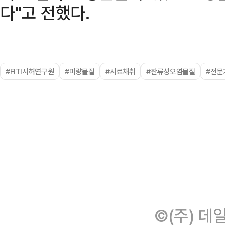
다"고 전했다.
#FITI시허연구원
#미량물질
#시료채취
#잔류성오염물질
#전문
©(주) 데