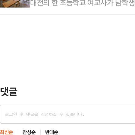
대전의 한 초등학교 여교사가 남학생
의 사연을 다뤘다.A씨에 따르면 가
분께 진심으로 사과드린다. 법적, 정
뒤늦게 알려졌다.20일 연합뉴스에 
왕래가 잦았다고. A씨도 사돈댁과 
의힘 친윤계는 물…
A교사를 미성년자의제강간 혐의로 지
는 발언으로 점차 거리를 두게 됐다.
의혹을 먼저 인지한 학교 측이 경찰
동생의 시아버지 B씨는 A씨에게 "평
달 12일 경찰로부터 수사 개시 통보
라고 말했다…
교사를 직위 해제했다.피해 학생은 현
피해 학생에 대한 심리안정 지원 등
청은 아직 인사위원회…
댓글
최신순
찬성순
반대순