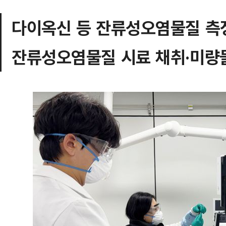
다이옥신 등 잔류성오염물질 측
잔류성오염물질 시료 채취·미량물