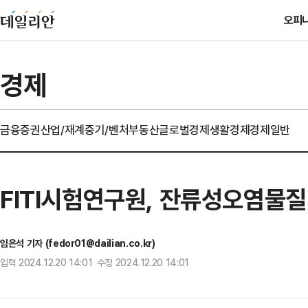
오피
경제
금융
증권
산업/재계
중기/벤처
부동산
글로벌경제
생활경제
경제일반
FITI시험연구원, 잔류성오염물
임은석 기자 (fedor01@dailian.co.kr)
입력 2024.12.20 14:01 수정 2024.12.20 14:01