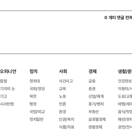
0 개의 댓글 전
오피니언
정치
사회
경제
생활/문
칼럼
청와대
사건사고
금융
건강정보
기자의 눈
국회/정당
교육
증권
자동차/
기고
북한
노동
산업/재계
도로/교
시사만평
행정
언론
중기/벤처
여행/레
국방/외교
환경
부동산
음식/맛
정치일반
인권/복지
글로벌경제
패션/뷰
식품/의료
생활경제
공연/전