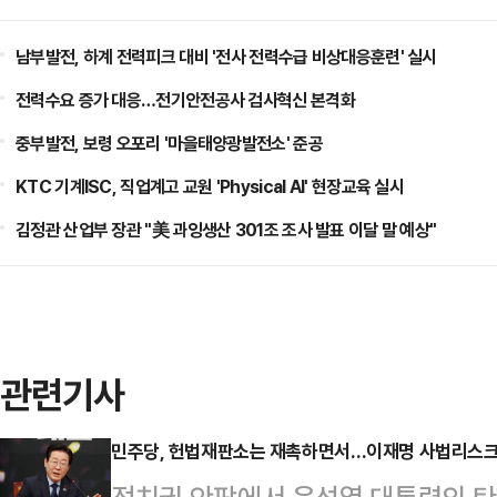
남부발전, 하계 전력피크 대비 '전사 전력수급 비상대응훈련' 실시
전력수요 증가 대응…전기안전공사 검사혁신 본격화
중부발전, 보령 오포리 '마을태양광발전소' 준공
KTC 기계ISC, 직업계고 교원 'Physical AI' 현장교육 실시
김정관 산업부 장관 "美 과잉생산 301조 조사 발표 이달 말 예상"
관련기사
민주당, 헌법재판소는 재촉하면서…이재명 사법리스