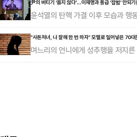
토트넘 홋스퍼 스타디움에서 펼쳐진 ‘
尹의 버티기 ‘옳지 않다’…이재명과 동급 ‘잡범’ 안되기
천 의뢰 도장 하나만 찍으면 되는데 
윤석열의 탄핵 가결 이후 모습과 행
방전 끝에 후반 43분 터진 손흥민 
다"라고 맹폭을 가했다.이어 "사실
이제 거짓말까지 예사로 하는 인물이
체스터 시티(2-1 승)에 이어 맨유까
다.또 윤석열 …
라고 비난했던 보수 지지자들을 난감
"사돈처녀, 나 잘해 한 번 하자" 모텔로 밀어넣은 70
3시즌 만에 4강 무대를 밟았다.가장 
며느리의 언니에게 성추행을 저지른 
표결을 앞두고 1분 50초짜리 담화를
소화한 손흥민은 후반 43분 날카로운
지고 있다.17일 JTBC '사건반장
선포는 국정 최종 책임자인 대통령으
뒤 정신적 충격으로 직장을 잃고 가족
그 과정에서 국민들께 불안과 불편을
의 사연을 다뤘다.A씨에 따르면 가
분께 진심으로 사과드린다. 법적, 정
왕래가 잦았다고. A씨도 사돈댁과 
의힘 친윤계는 물…
는 발언으로 점차 거리를 두게 됐다.
동생의 시아버지 B씨는 A씨에게 "평
라고 말했다…