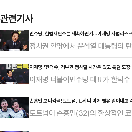
관련기사
민주당, 헌법재판소는 재촉하면서…이재명 사법리스
정치권 안팎에서 윤석열 대통령의 
더불어민주당 대표의 사법리스크는 
만, 민주당은 '신속한 헌법재판소의 
이재명 "한덕수, 거부권 행사할 시간은 있고 특검 도장
이재명 더불어민주당 대표가 한덕수
법리스크와 관련해서는 거리를 두는
를 수사할 상설특검 후보자 추천 의
법 위반 1심 '징역형 집행유예' 선고
대표는 20일 오전 국회에서 열린 
손흥민 코너킥골! 토트넘, 맨시티 이어 맨유 밀어내고 
울 그룹 대북 송금의혹 항소심 유죄를
토트넘이 손흥민(32)의 환상적인 
체 없이 해야 하는데 6일째 안 하고 
의 사법리스크가 재점화하는 분위기다
내고 리그컵(카라바오컵) 4강에 올랐
대표는 "(양곡법 등 6개 법안에 대해
상하는 것을 꺼려하는 분위기가 …