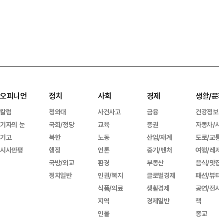
오피니언
정치
사회
경제
생활/문
칼럼
청와대
사건사고
금융
건강정보
기자의 눈
국회/정당
교육
증권
자동차/
기고
북한
노동
산업/재계
도로/교
시사만평
행정
언론
중기/벤처
여행/레
국방/외교
환경
부동산
음식/맛
정치일반
인권/복지
글로벌경제
패션/뷰
식품/의료
생활경제
공연/전
지역
경제일반
책
인물
종교