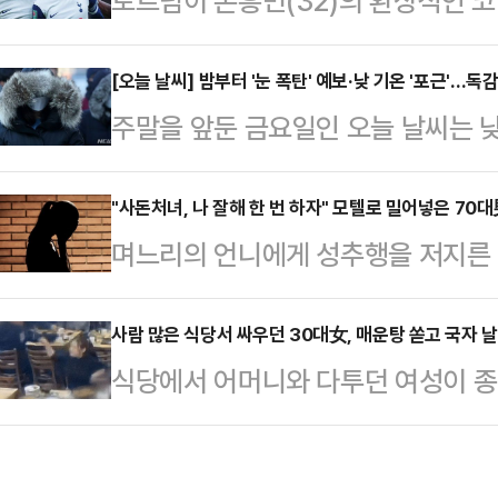
토트넘이 손흥민(32)의 환상적인 
법리스크와 관련해서는 거리를 두는
내고 리그컵(카라바오컵) 4강에 올랐
법 위반 1심 '징역형 집행유예' 선고
토트넘 홋스퍼 스타디움에서 펼쳐진 ‘
[오늘 날씨] 밤부터 '눈 폭탄' 예보·낮 기온 '포근'…독
울 그룹 대북 송금의혹 항소심 유죄를
주말을 앞둔 금요일인 오늘 날씨는 낮
방전 끝에 후반 43분 터진 손흥민 
의 사법리스크가 재점화하는 분위기다
겠다.기상청은 "이날은 중국 산둥반
체스터 시티(2-1 승)에 이어 맨유까
상하는 것을 꺼려하는 분위기가 …
의 가장자리에 들겠으며, 전국이 차차
"사돈처녀, 나 잘해 한 번 하자" 모텔로 밀어넣은 70
3시즌 만에 4강 무대를 밟았다.가장 
며느리의 언니에게 성추행을 저지른 
후부터 충남권, 밤부터 인천·경기 남
소화한 손흥민은 후반 43분 날카로운
지고 있다.17일 JTBC '사건반장
다"라고 전했다.강원 산지와 전북 동
뒤 정신적 충격으로 직장을 잃고 가족
사람 많은 식당서 싸우던 30대女, 매운탕 쏟고 국자 
망이다.경기 남부와 동부, 충북 북부도
식당에서 어머니와 다투던 여성이 
의 사연을 다뤘다.A씨에 따르면 가
인천·경기 북서부, 강원 중북부 내륙과
이 공개돼 논란이 일고 있다.17일 J
왕래가 잦았다고. A씨도 사돈댁과 
북 서부와 전…
경기 김포의 한 매운탕집에서 큰 다
는 발언으로 점차 거리를 두게 됐다.