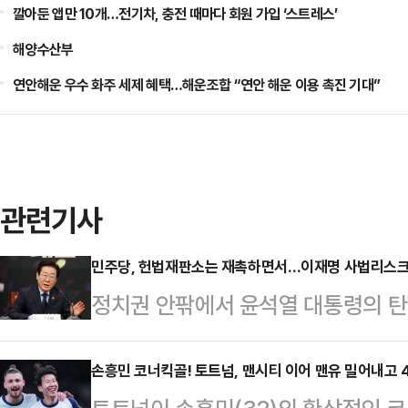
깔아둔 앱만 10개…전기차, 충전 때마다 회원 가입 ‘스트레스’
해양수산부
연안해운 우수 화주 세제 혜택…해운조합 “연안 해운 이용 촉진 기대”
관련기사
민주당, 헌법재판소는 재촉하면서…이재명 사법리스
정치권 안팎에서 윤석열 대통령의 
더불어민주당 대표의 사법리스크는 
만, 민주당은 '신속한 헌법재판소의 
손흥민 코너킥골! 토트넘, 맨시티 이어 맨유 밀어내고 