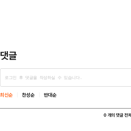
중 언성을 높이더니 싸우기 시작한 
동생의 시아버지 B씨는 A씨에게 "평
히 해달라고 말하자 자리에 혼자 남은
라고 말했다…
고 말하며 욕설을 내뱉었다.사장이 
자로 테이블을 두드리더니 집어던졌다
던 매운탕을 뒤엎…
댓글
최신순
찬성순
반대순
0 개의 댓글 전