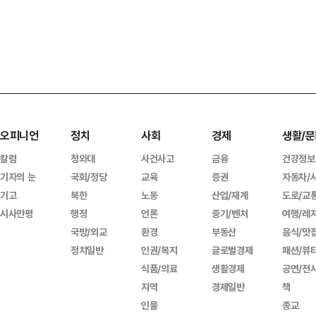
오피니언
정치
사회
경제
생활/문
칼럼
청와대
사건사고
금융
건강정보
기자의 눈
국회/정당
교육
증권
자동차/
기고
북한
노동
산업/재계
도로/교
시사만평
행정
언론
중기/벤처
여행/레
국방/외교
환경
부동산
음식/맛
정치일반
인권/복지
글로벌경제
패션/뷰
식품/의료
생활경제
공연/전
지역
경제일반
책
인물
종교