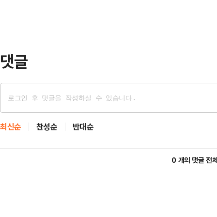
고 말하며 욕설을 내뱉었다.사장이 
자로 테이블을 두드리더니 집어던졌다
던 매운탕을 뒤엎…
댓글
최신순
찬성순
반대순
0 개의 댓글 전