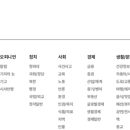
오피니언
정치
사회
경제
생활/문
칼럼
청와대
사건사고
금융
건강정보
기자의 눈
국회/정당
교육
증권
자동차/
기고
북한
노동
산업/재계
도로/교
시사만평
행정
언론
중기/벤처
여행/레
국방/외교
환경
부동산
음식/맛
정치일반
인권/복지
글로벌경제
패션/뷰
식품/의료
생활경제
공연/전
지역
경제일반
책
인물
종교