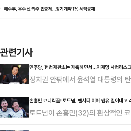
해수부, 우수 선·화주 인증제…장기계약 1% 세액공제
관련기사
민주당, 헌법재판소는 재촉하면서…이재명 사법리스
정치권 안팎에서 윤석열 대통령의 
더불어민주당 대표의 사법리스크는 
만, 민주당은 '신속한 헌법재판소의 
손흥민 코너킥골! 토트넘, 맨시티 이어 맨유 밀어내고 
토트넘이 손흥민(32)의 환상적인 
법리스크와 관련해서는 거리를 두는
내고 리그컵(카라바오컵) 4강에 올랐
법 위반 1심 '징역형 집행유예' 선고