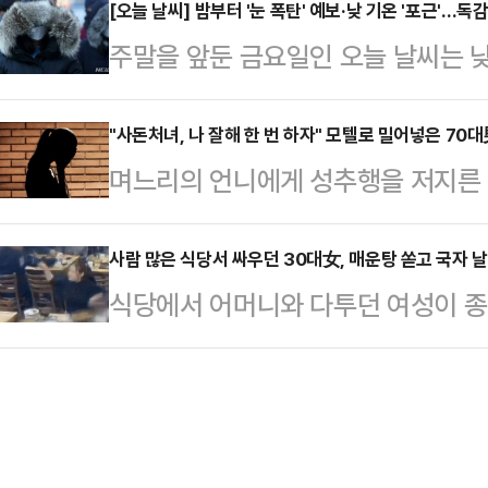
토트넘 홋스퍼 스타디움에서 펼쳐진 ‘
[오늘 날씨] 밤부터 '눈 폭탄' 예보·낮 기온 '포근'…독
울 그룹 대북 송금의혹 항소심 유죄를
주말을 앞둔 금요일인 오늘 날씨는 낮
방전 끝에 후반 43분 터진 손흥민 
의 사법리스크가 재점화하는 분위기다
겠다.기상청은 "이날은 중국 산둥반
체스터 시티(2-1 승)에 이어 맨유까
상하는 것을 꺼려하는 분위기가 …
의 가장자리에 들겠으며, 전국이 차차
"사돈처녀, 나 잘해 한 번 하자" 모텔로 밀어넣은 70
3시즌 만에 4강 무대를 밟았다.가장 
며느리의 언니에게 성추행을 저지른 
후부터 충남권, 밤부터 인천·경기 남
소화한 손흥민은 후반 43분 날카로운
지고 있다.17일 JTBC '사건반장
다"라고 전했다.강원 산지와 전북 동
뒤 정신적 충격으로 직장을 잃고 가족
사람 많은 식당서 싸우던 30대女, 매운탕 쏟고 국자 
망이다.경기 남부와 동부, 충북 북부도
식당에서 어머니와 다투던 여성이 
의 사연을 다뤘다.A씨에 따르면 가
인천·경기 북서부, 강원 중북부 내륙과
이 공개돼 논란이 일고 있다.17일 J
왕래가 잦았다고. A씨도 사돈댁과 
북 서부와 전…
경기 김포의 한 매운탕집에서 큰 다
는 발언으로 점차 거리를 두게 됐다.
중 언성을 높이더니 싸우기 시작한 
동생의 시아버지 B씨는 A씨에게 "평
히 해달라고 말하자 자리에 혼자 남은
라고 말했다…