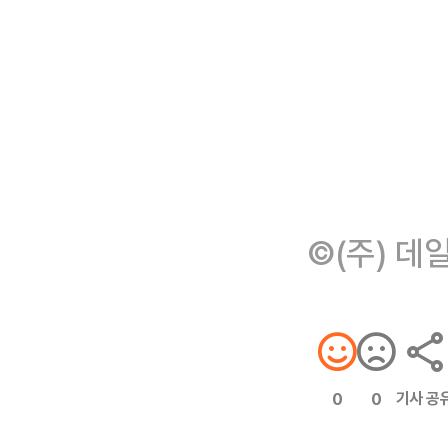
©(주) 데
기사 공
0
0