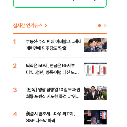
실시간 인기뉴스
1
6
부동산·주식 민심 어찌할고…세제
안양
개편안에 민주당도 '당혹'
진 
2
7
퇴직은 50세, 연금은 65세부
국내
터?…청년, 명품·여행 대신 노후
코스
준비 [Now 2.30]
3
8
[단독] 영장 집행일 10일 도과 원
[전
희룡 포렌식 시도한 특검…"위법
재인
증거 수집" 지적
안"
4
9
美증시 혼조세…다우 최고치,
보험
S&P·나스닥 하락
괴…