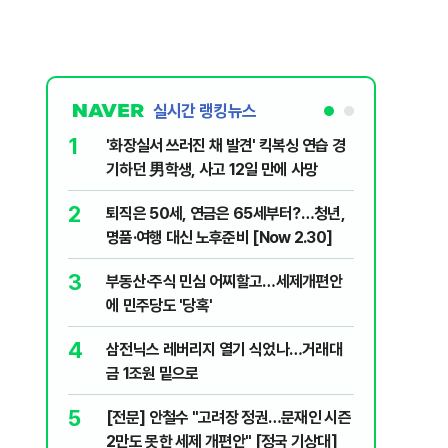
실시간 랭킹뉴스
1
6
'화장실서 쓰러진 채 발견' 킥복싱 연습 경
[속보] 
기하던 男학생, 사고 12일 만에 사망
원…전년
2
7
퇴직은 50세, 연금은 65세부터?…청년,
​"정청래
명품·여행 대신 노후준비 [Now 2.30]
내부서 나
3
8
부동산·주식 민심 어찌할고…세제개편안
꿈쩍 않는
에 민주당도 '당혹'
간다
4
9
삼전닉스 레버리지 열기 식었나…거래대
2030은
금 1조원 밑으로
줄 알았나
리 헬스]
5
10
[전문] 안철수 "고려장 정권…문재인 시즌
“길거리 
2만도 못한 세제 개편안" [정국 기상대]
세입자 ‘발