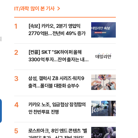
IT/과학 많이 본 기사
1
[속보] 카카오, 2분기 영업익
2770억원…전년비 49% 증가
지
2
[컨콜] SKT "SK하이퍼 올해
3300억 투자…잔여 출자는 내년
이후"
3
삼성, 갤럭시 Z8 시리즈·워치9
출격…폴더블 대중화 승부수
4
카카오 노조, 임금협상 잠정합의
안 찬반투표 진행
5
로스트아크, 8인 엔드 콘텐츠 '벨