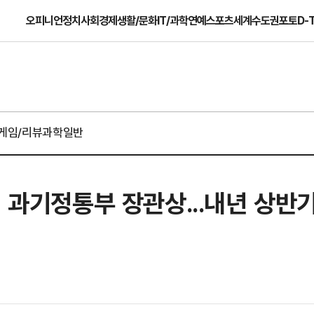
오피니언
정치
사회
경제
생활/문화
IT/과학
연예
스포츠
세계
수도권
포토
D-
게임/리뷰
과학일반
션 과기정통부 장관상...내년 상반