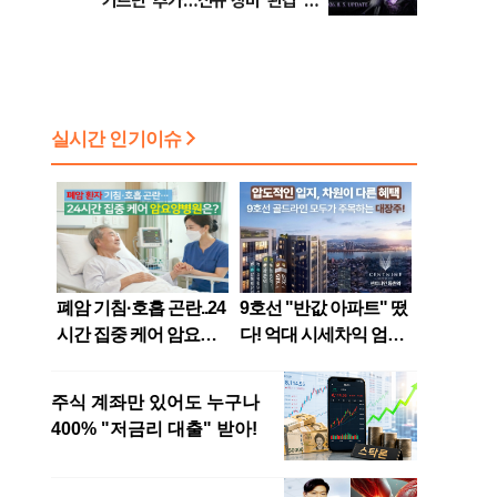
가르딘' 추가…신규 장비 '완갑' 보
상