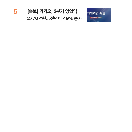
5
10
[속보] 카카오, 2분기 영업익
경산
2770억원…전년비 49% 증가
표 