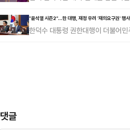
말까지 떠돈다. 아직까지도 수면시
시 한번 의논을 좀 해주십사 하는 
신당 관계자는 "이 …
는 풍조가 남아있는 듯 하지만, 여
"윤석열 시즌2"…한 대행, 재정 우려 '재의요구권' 행
다.6개 법안 왜 거부권 사용했나한 
한덕수 대통령 권한대행이 더불어민
다.수면은 외부 자극에 반응하지 않
국무회의를 주재하고 농업 4법(양
등 6개 쟁점법안에 국가 재정 부담
면상태에서 뇌는 낮 동안의 기억과 
대책법·농업재해 보험법)과 국회…
다. 이에 민주당은 "명백한 입법권 
의 이완과 호흡수를 저하해 최적의 
가했다.민주당은 19일 6개 법안
충분히 취하지 못하면 어떤 일이 일어
어업재해대책법·농어업재해보험법·국
르면 영국의 침구·매트리스 …
권을 행사한 한덕수 권한대행을 향해
거부권으로 국회를 무력화했던 윤석열
같은 날 오전 정부서울청사에서 임…
댓글