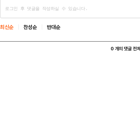
최신순
찬성순
반대순
0 개의 댓글 전