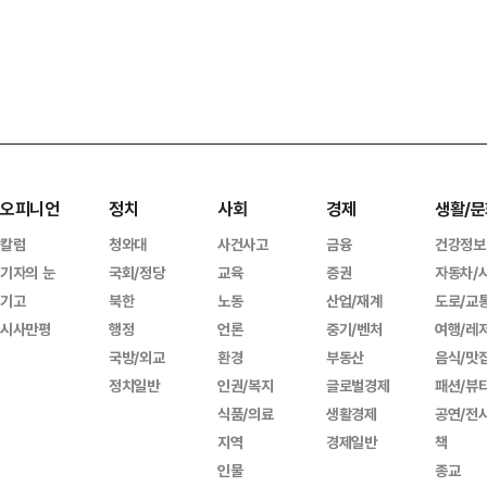
오피니언
정치
사회
경제
생활/문
칼럼
청와대
사건사고
금융
건강정보
기자의 눈
국회/정당
교육
증권
자동차/
기고
북한
노동
산업/재계
도로/교
시사만평
행정
언론
중기/벤처
여행/레
국방/외교
환경
부동산
음식/맛
정치일반
인권/복지
글로벌경제
패션/뷰
식품/의료
생활경제
공연/전
지역
경제일반
책
인물
종교